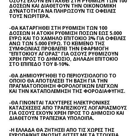
ΌΣΟΥΣ ΈΧΟΥΝ ΕΝΤΑΧΘΕΊ ΣΤΗ ΡΎΘΜΙΣΗ ΤΩΝ 100
ΔΌΣΕΩΝ ΚΑΙ ΔΙΑΘΈΤΟΥΝ ΤΗΝ ΟΙΚΟΝΟΜΙΚΉ
ΔΥΝΑΤΌΤΗΤΑ ΝΑ ΠΛΗΡΏΣΟΥΝ ΤΙΣ ΟΦΕΙΛΈΣ
ΤΟΥΣ ΝΩΡΊΤΕΡΑ.
-ΘΑ ΚΑΤΑΡΓΗΘΕΊ ΣΤΗ ΡΎΘΜΙΣΗ ΤΩΝ 100
ΔΌΣΕΩΝ Η ΆΤΟΚΗ ΡΎΘΜΙΣΗ ΠΟΣΏΝ ΈΩΣ 5.000
ΕΥΡΏ ΚΑΙ ΤΟ ΧΑΜΗΛΌ ΕΠΙΤΌΚΙΟ 3% ΓΙΑ ΟΦΕΙΛΈΣ
ΆΝΩ ΤΩΝ 5.000 ΕΥΡΏ. ΤΟ ΚΕΊΜΕΝΟ ΤΗΣ
ΣΥΜΦΩΝΊΑΣ ΠΡΟΒΛΈΠΕΙ ΤΗΝ ΕΦΑΡΜΟΓΉ
“ΕΠΙΤΟΚΊΟΥ ΑΓΟΡΆΣ” ΓΙΑ ΌΣΟΥΣ ΡΥΘΜΊΖΟΥΝ
ΧΡΈΗ ΠΡΟΣ ΤΟ ΔΗΜΌΣΙΟ, ΔΗΛΑΔΉ ΕΠΙΤΌΚΙΟ
ΣΤΟ ΕΠΊΠΕΔΟ ΤΟΥ 8-10%.
-ΘΑ ΔΗΜΙΟΥΡΓΗΘΕΊ ΤΟ ΠΕΡΙΟΥΣΙΟΛΌΓΙΟ ΤΟ
ΟΠΟΊΟ ΘΑ ΑΠΟΤΕΛΈΣΕΙ ΤΗ ΒΆΣΗ ΓΙΑ ΤΗΝ
ΠΡΑΓΜΑΤΟΠΟΊΗΣΗ ΦΟΡΟΛΟΓΙΚΏΝ ΕΛΈΓΧΩΝ
ΚΑΙ ΤΗΝ ΚΑΤΑΠΟΛΈΜΗΣΗ ΤΗΣ ΦΟΡΟΔΙΑΦΥΓΉΣ.
-ΘΑ ΓΊΝΟΝΤΑΙ ΤΑΧΎΤΕΡΕΣ ΗΛΕΚΤΡΟΝΙΚΈΣ
ΚΑΤΑΣΧΈΣΕΙΣ ΑΠΌ ΤΡΑΠΕΖΙΚΟΎΣ ΛΟΓΑΡΙΑΣΜΟΎΣ
ΓΙΑ ΌΣΟΥΣ ΈΧΟΥΝ ΧΡΈΗ ΠΡΟΣ ΤΟ ΔΗΜΌΣΙΟ ΚΑΙ
ΔΙΑΘΈΤΟΥΝ ΤΡΑΠΕΖΙΚΆ ΥΠΌΛΟΙΠΑ.
-Η ΕΛΛΆΔΑ ΘΑ ΖΗΤΉΣΕΙ ΑΠΌ ΤΙΣ ΧΏΡΕΣ ΤΗΣ
ΕΥΡΩΠΑΪΚΉΣ ΈΝΩΣΗΣ ΛΊΣΤΕΣ ΜΕ ΤΑ ΣΤΟΙΧΕΊΑ