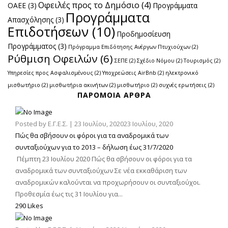
Οφειλές προς το Δημόσιο
(4)
ΟΑΕΕ
(3)
Προγράμματα
Προγράμματα
Απασχόλησης
(3)
Επιδοτήσεων
(10)
Προδημοσίευση
Προγράμματος
(3)
Πρόγραμμα Επιδότησης Ανέργων Πτυχιούχων
(2)
Ρύθμιση Οφειλών
(6)
ΣΕΠΕ
(2)
Σχέδιο Νόμου
(2)
Τουρισμός
(2)
Υπηρεσίες προς Ασφαλισμένους
(2)
Υποχρεώσεις AirBnb
(2)
ηλεκτρονικό
μισθωτήριο
(2)
μισθωτήρια ακινήτων
(2)
μισθωτήριο
(2)
συχνές ερωτήσεις
(2)
ΠΑΡΌΜΟΙΑ ΆΡΘΡΑ
Posted by
Ε.Γ.Ε.Σ.
|
23 Ιουλίου, 2020
23 Ιουλίου, 2020
Πώς θα σβήσουν οι φόροι για τα αναδρομικά των
συνταξιούχων για το 2013 – δήλωση έως 31/7/2020
Πέμπτη 23 Ιουλίου 2020 Πώς θα σβήσουν οι φόροι για τα
αναδρομικά των συνταξιούχων Σε νέα εκκαθάριση των
αναδρομικών καλούνται να προχωρήσουν οι συνταξιούχοι.
Προθεσμία έως τις 31 Ιουλίου για...
290 Likes