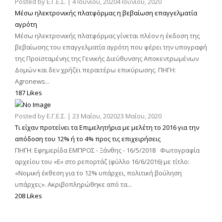
Posted by
Ε.Γ.Ε.Σ.
|
4 Ιουνίου, 2020
4 Ιουνίου, 2020
Μέσω ηλεκτρονικής πλατφόρμας η βεβαίωση επαγγελματία
αγρότη
Μέσω ηλεκτρονικής πλατφόρμας γίνεται πλέον η έκδοση της
βεβαίωσης του επαγγελματία αγρότη που φέρει την υπογραφή
της Προϊσταμένης της Γενικής Διεύθυνσης Αποκεντρωμένων
Δομών και δεν χρήζει περαιτέρω επικύρωσης. ΠΗΓΗ:
Agronews...
187 Likes
Posted by
Ε.Γ.Ε.Σ.
|
23 Μαΐου, 2020
23 Μαΐου, 2020
Τι είχαν προτείνει τα Επιμελητήρια με μελέτη το 2016 για την
απόδοση του 12% ή το 4% προς τις επιχειρήσεις
ΠΗΓΗ: Εφημερίδα ΕΜΠΡΟΣ - Ξάνθης - 16/5/2018 Φωτογραφία
αρχείου του «Ε» στο ρεπορτάζ (φύλλο 16/6/2016) με τίτλο:
«Νομική έκθεση για το 12% υπάρχει, πολιτική βούληση
υπάρχει;». Ακριβοπληρώθηκε από τα...
208 Likes