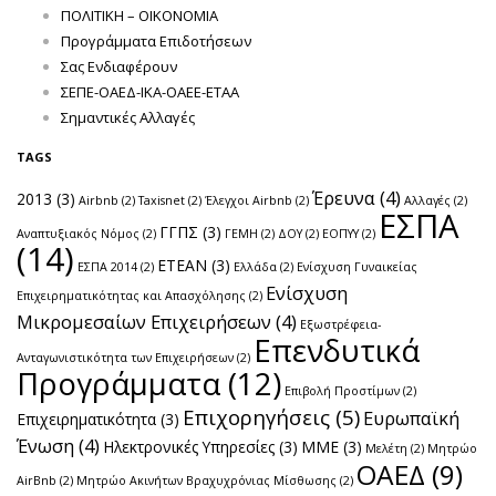
ΠΟΛΙΤΙΚΗ – ΟΙΚΟΝΟΜΙΑ
Προγράμματα Επιδοτήσεων
Σας Ενδιαφέρουν
ΣΕΠΕ-ΟΑΕΔ-ΙΚΑ-ΟΑΕΕ-ΕΤΑΑ
Σημαντικές Αλλαγές
TAGS
Έρευνα
(4)
2013
(3)
Airbnb
(2)
Taxisnet
(2)
Έλεγχοι Airbnb
(2)
Αλλαγές
(2)
ΕΣΠΑ
ΓΓΠΣ
(3)
Αναπτυξιακός Νόμος
(2)
ΓΕΜΗ
(2)
ΔΟΥ
(2)
ΕΟΠΥΥ
(2)
(14)
ΕΤΕΑΝ
(3)
ΕΣΠΑ 2014
(2)
Ελλάδα
(2)
Ενίσχυση Γυναικείας
Ενίσχυση
Επιχειρηματικότητας και Απασχόλησης
(2)
Μικρομεσαίων Επιχειρήσεων
(4)
Εξωστρέφεια-
Επενδυτικά
Ανταγωνιστικότητα των Επιχειρήσεων
(2)
Προγράμματα
(12)
Επιβολή Προστίμων
(2)
Επιχορηγήσεις
(5)
Ευρωπαϊκή
Επιχειρηματικότητα
(3)
Ένωση
(4)
Ηλεκτρονικές Υπηρεσίες
(3)
ΜΜΕ
(3)
Μελέτη
(2)
Μητρώο
ΟΑΕΔ
(9)
AirBnb
(2)
Μητρώο Ακινήτων Βραχυχρόνιας Μίσθωσης
(2)