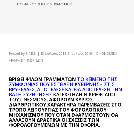
ΤΟΥ ΦΟΡΟΛΟΓΙΚΟΎ ΜΗΧΑΝΙΣΜΟΎ
Posted by
Ε.Γ.Ε.Σ.
|
13 Ιουλίου, 2015
13 Ιουλίου, 2015
|
ΟΙΚΟΝΟΜΙΚΑ
ΑΡΘΡΑ ΕΦΗΜΕΡΙΔΩΝ
ΒΡΊΘΕΙ ΨΙΛΏΝ ΓΡΑΜΜΆΤΩΝ
ΤΟ ΚΕΊΜΕΝΟ ΤΗΣ
ΣΥΜΦΩΝΊΑΣ ΠΟΥ ΈΣΤΕΙΛΕ Η ΚΥΒΈΡΝΗΣΗ ΣΤΙΣ
ΒΡΥΞΈΛΛΕΣ, ΑΠΟΤΈΛΕΣΕ ΚΑΙ ΘΑ ΑΠΟΤΕΛΈΣΕΙ ΤΗΝ
ΒΆΣΗ ΣΥΖΉΤΗΣΗΣ
ΚΑΙ ΈΧΕΙ ΉΔΗ ΕΓΚΡΙΘΕΊ ΑΠΌ
ΤΟΥΣ ΘΕΣΜΟΎΣ
. ΑΦΟΡΟΎΝ ΚΥΡΊΩΣ
ΔΙΑΡΘΡΩΤΙΚΟΎ ΧΑΡΑΚΤΉΡΑ ΠΑΡΕΜΒΆΣΕΙΣ ΣΤΟ
ΤΡΌΠΟ ΛΕΙΤΟΥΡΓΊΑΣ ΤΟΥ ΦΟΡΟΛΟΓΙΚΟΎ
ΜΗΧΑΝΙΣΜΟΎ ΠΟΥ ΌΤΑΝ ΕΦΑΡΜΟΣΤΟΎΝ ΘΑ
ΑΛΛΆΞΟΥΝ ΔΡΑΣΤΙΚΆ ΟΙ ΣΧΈΣΕΙΣ ΤΩΝ
ΦΟΡΟΛΟΓΟΎΜΕΝΩΝ ΜΕ ΤΗΝ ΕΦΟΡΊΑ.