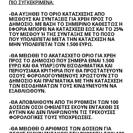
ΠΙΟ ΣΥΓΚΕΚΡΙΜΈΝΑ:
-ΘΑ ΑΥΞΗΘΕΊ ΤΟ ΌΡΙΟ ΚΑΤΆΣΧΕΣΗΣ ΑΠΌ
ΜΙΣΘΟΎΣ ΚΑΙ ΣΥΝΤΆΞΕΙΣ ΓΙΑ ΧΡΈΗ ΠΡΟΣ ΤΟ
ΔΗΜΌΣΙΟ. ΜΕ ΒΆΣΗ ΤΟ ΣΗΜΕΡΙΝΌ ΚΑΘΕΣΤΏΣ Η
ΕΦΟΡΊΑ ΜΠΟΡΕΊ ΝΑ ΚΑΤΑΣΧΈΣΕΙ ΈΩΣ ΚΑΙ ΤΟ 25%
ΤΟΥ ΜΙΣΘΟΎ Ή ΤΗΣ ΣΎΝΤΑΞΗΣ ΜΕ ΤΟ ΠΟΣΌ Π
ΟΥ ΥΠΟΛΕΊΠΕΤΑΙ ΜΕΤΆ ΤΗΝ ΚΑΤΆΣΧΕΣΗ ΝΑ Μ
ΗΝ ΥΠΟΛΕΊΠΕΤΑΙ ΤΩΝ 1.500 ΕΥΡΏ.
-ΘΑ ΜΕΙΩΘΕΊ ΤΟ ΑΚΑΤΆΣΧΕΤΟ ΌΡΙΟ ΓΙΑ ΧΡΈΗ
ΠΡΟΣ ΤΟ ΔΗΜΌΣΙΟ ΠΟΥ ΣΉΜΕΡΑ ΕΊΝΑΙ 1.500
ΕΥΡΏ ΚΑΙ ΘΑ ΥΠΆΡΞΟΥΝ ΕΙΣΟΔΗΜΑΤΙΚΆ ΚΑΙ
ΠΕΡΙΟΥΣΙΑΚΆ ΚΡΙΤΉΡΙΑ ΠΟΥ ΘΑ ΠΡΟΣΤΑΤΕΎΟΥΝ
ΌΣΟΥΣ ΦΟΡΟΛΟΓΟΎΜΕΝΟΥΣ ΧΡΩΣΤΟΎΝ ΣΤΟ
ΔΗΜΌΣΙΟ ΚΑΙ ΠΡΑΓΜΑΤΙΚΆ ΜΕ ΤΗΝ ΚΑΤΆΣΧΕΣΗ
ΤΩΝ ΕΙΣΟΔΗΜΆΤΩΝ ΤΟΥΣ ΚΙΝΔΥΝΕΎΟΥΝ ΝΑ
ΕΞΑΘΛΙΩΘΟΎΝ.
-ΘΑ ΑΠΟΒΛΗΘΟΎΝ ΑΠΌ ΤΗ ΡΎΘΜΙΣΗ ΤΩΝ 100
ΔΌΣΕΩΝ ΌΣΟΙ ΟΦΕΙΛΈΤΕΣ ΈΧΟΥΝ ΕΝΤΑΧΘΕΊ ΣΕ
ΑΥΤΉΝ ΚΑΙ ΔΕΝ ΠΛΗΡΏΝΟΥΝ ΤΙΣ ΤΡΈΧΟΥΣΕΣ
ΦΟΡΟΛΟΓΙΚΈΣ ΤΟΥΣ ΥΠΟΧΡΕΏΣΕΙΣ.
-ΘΑ ΜΕΙΩΘΕΊ Ο ΑΡΙΘΜΌΣ ΤΩΝ ΔΌΣΕΩΝ ΓΙΑ