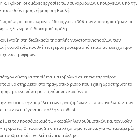
η κ. Τζάκρη, οι ομάδες εργασίες των συναρμόδιων υπουργείων υπό την
 κατατεθούν προς ψήφιση στη Βουλή.
 έως σήμερα απαιτούμενες άδειες για το 90% των δραστηριοτήτων, οι
ης ως ξεχωριστή διοικητική πράξη.
αι ένταξη στη διαδικασία της απλής γνωστοποίησης όλων των
ιακή νομοθεσία προβλέπει έγκριση ύστερα από επιτόπιο έλεγχο πριν
μηχανίας τροφίμων.
υπάρχον σύστημα στηρίζεται υπερβολικά σε εκ των προτέρων
οποίο θα στηρίζεται στο πραγματικό ρίσκο που έχει η δραστηριότητα
ότησης, με ένα σύστημα ταξινόμησης κινδύνων
 την υγεία και την ασφάλεια των εργαζομένων, των καταναλωτών, των
τρο που δεν υπάγονται σε άλλη νομοθεσία.
πιτρέψει τον προσδιορισμό των κατάλληλων ρυθμιστικών και τεχνικών
ρίσεις. Ο πίνακας (risk matrix) χρησιμοποιείται για να παράξει μία
ια ρυθμιστικά εργαλεία είναι κατάλληλα.