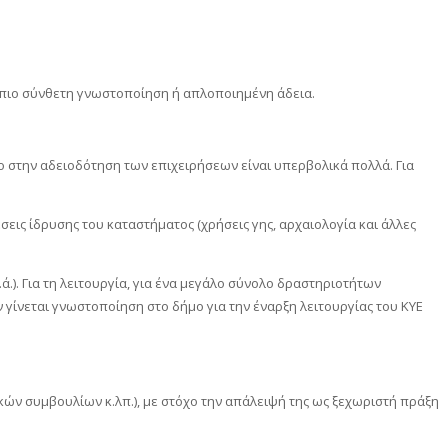
α πιο σύνθετη γνωστοποίηση ή απλοποιημένη άδεια.
 στην αδειοδότηση των επιχειρήσεων είναι υπερβολικά πολλά. Για
σεις ίδρυσης του καταστήματος (χρήσεις γης, αρχαιολογία και άλλες
.ά.). Για τη λειτουργία, για ένα μεγάλο σύνολο δραστηριοτήτων
γίνεται γνωστοποίηση στο δήμο για την έναρξη λειτουργίας του ΚΥΕ
ών συμβουλίων κ.λπ.), με στόχο την απάλειψή της ως ξεχωριστή πράξη