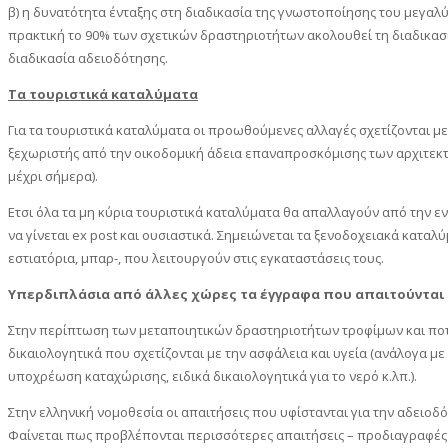
β) η δυνατότητα ένταξης στη διαδικασία της γνωστοποίησης του μεγα
πρακτική το 90% των σχετικών δραστηριοτήτων ακολουθεί τη διαδικασί
διαδικασία αδειοδότησης.
Τα τουριστικά καταλύματα
Για τα τουριστικά καταλύματα οι προωθούμενες αλλαγές σχετίζονται μ
ξεχωριστής από την οικοδομική άδεια επαναπροσκόμισης των αρχιτεκτο
μέχρι σήμερα).
Ετσι όλα τα μη κύρια τουριστικά καταλύματα θα απαλλαγούν από την εν
να γίνεται ex post και ουσιαστικά. Σημειώνεται τα ξενοδοχειακά κατ
εστιατόρια, μπαρ-, που λειτουργούν στις εγκαταστάσεις τους.
Υπερδιπλάσια από άλλες χώρες τα έγγραφα που απαιτούνται
Στην περίπτωση των μεταποιητικών δραστηριοτήτων τροφίμων και ποτώ
δικαιολογητικά που σχετίζονται με την ασφάλεια και υγεία (ανάλογα 
υποχρέωση καταχώρισης, ειδικά δικαιολογητικά για το νερό κ.λπ.).
Στην ελληνική νομοθεσία οι απαιτήσεις που υφίστανται για την αδειο
Φαίνεται πως προβλέπονται περισσότερες απαιτήσεις – προδιαγραφές κ