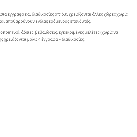
α έγγραφα και διαδικασίες απ’ ό,τι χρειάζονται άλλες χώρες χωρίς
 και αποθαρρύνουν ενδιαφερόμενους επενδυτές.
ποιητικά, άδειες, βεβαιώσεις, εγκεκριμένες μελέτες (χωρίς να
 χρειάζονται μόλις 4 έγγραφα – διαδικασίες.