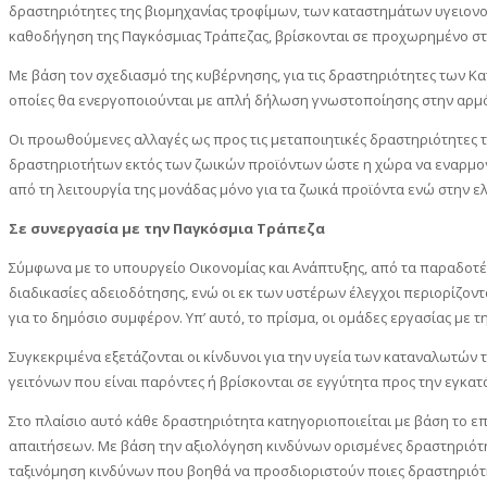
δραστηριότητες της βιομηχανίας τροφίμων, των καταστημάτων υγειονο
καθοδήγηση της Παγκόσμιας Τράπεζας, βρίσκονται σε προχωρημένο στ
Με βάση τον σχεδιασμό της κυβέρνησης, για τις δραστηριότητες των Κ
οποίες θα ενεργοποιούνται με απλή δήλωση γνωστοποίησης στην αρμόδι
Οι προωθούμενες αλλαγές ως προς τις μεταποιητικές δραστηριότητες
δραστηριοτήτων εκτός των ζωικών προϊόντων ώστε η χώρα να εναρμονι
από τη λειτουργία της μονάδας μόνο για τα ζωικά προϊόντα ενώ στην ε
Σε συνεργασία με την Παγκόσμια Τράπεζα
Σύμφωνα με το υπουργείο Οικονομίας και Ανάπτυξης, από τα παραδοτέ
διαδικασίες αδειοδότησης, ενώ οι εκ των υστέρων έλεγχοι περιορίζον
για το δημόσιο συμφέρον. Υπ’ αυτό, το πρίσμα, οι ομάδες εργασίας με
Συγκεκριμένα εξετάζονται οι κίνδυνοι για την υγεία των καταναλωτών
γειτόνων που είναι παρόντες ή βρίσκονται σε εγγύτητα προς την εγκατά
Στο πλαίσιο αυτό κάθε δραστηριότητα κατηγοριοποιείται με βάση το επ
απαιτήσεων. Με βάση την αξιολόγηση κινδύνων ορισμένες δραστηριότητε
ταξινόμηση κινδύνων που βοηθά να προσδιοριστούν ποιες δραστηριότη