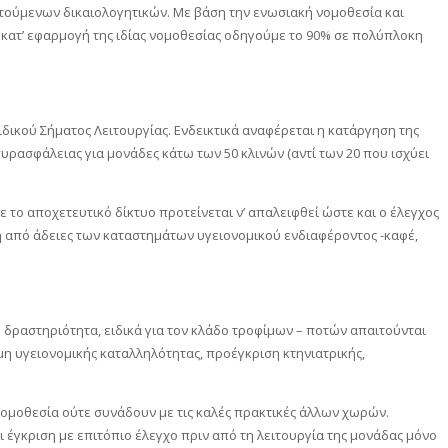
ιτούμενων δικαιολογητικών. Με βάση την ενωσιακή νομοθεσία και
 κατ’ εφαρμογή της ιδίας νομοθεσίας οδηγούμε το 90% σε πολύπλοκη
δικού Σήματος Λειτουργίας. Ενδεικτικά αναφέρεται η κατάργηση της
ρασφάλειας για μονάδες κάτω των 50 κλινών (αντί των 20 που ισχύει
 το αποχετευτικό δίκτυο προτείνεται ν’ απαλειφθεί ώστε και ο έλεγχος
ή από άδειες των καταστημάτων υγειονομικού ενδιαφέροντος -καφέ,
δραστηριότητα, ειδικά για τον κλάδο τροφίμων – ποτών απαιτούνται
μη υγειονομικής καταλληλότητας, προέγκριση κτηνιατρικής,
νομοθεσία ούτε συνάδουν με τις καλές πρακτικές άλλων χωρών.
έγκριση με επιτόπιο έλεγχο πριν από τη λειτουργία της μονάδας μόνο