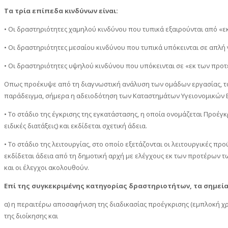
Τα τρία επίπεδα κινδύνων είναι:
• Οι δραστηριότητες χαμηλού κινδύνου που τυπικά εξαιρούνται από «
• Οι δραστηριότητες μεσαίου κινδύνου που τυπικά υπόκεινται σε απλ
• Οι δραστηριότητες υψηλού κινδύνου που υπόκεινται σε «εκ των προτ
Οπως προέκυψε από τη διαγνωστική ανάλυση των ομάδων εργασίας, τα
παράδειγμα, σήμερα η αδειοδότηση των Καταστημάτων Υγειονομικών Ε
• Το στάδιο της έγκρισης της εγκατάστασης, η οποία ονομάζεται Προέγκ
ειδικές διατάξεις) και εκδίδεται σχετική άδεια.
• Το στάδιο της λειτουργίας, στο οποίο εξετάζονται οι λειτουργικές πρ
εκδίδεται άδεια από τη δημοτική αρχή με ελέγχους εκ των προτέρων τ
και οι έλεγχοι ακολουθούν.
Επί της συγκεκριμένης κατηγορίας δραστηριοτήτων, τα σημεί
α) η περαιτέρω αποσαφήνιση της διαδικασίας προέγκρισης (εμπλοκή χ
της διοίκησης και