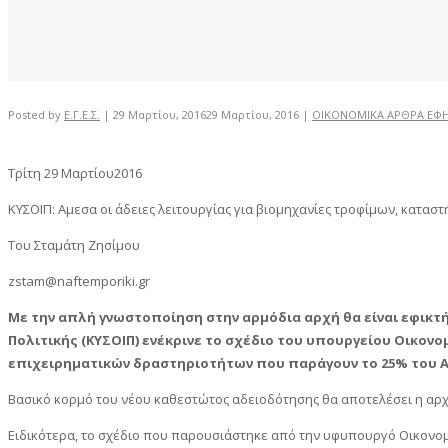
Posted by
Ε.Γ.Ε.Σ.
|
29 Μαρτίου, 2016
29 Μαρτίου, 2016
|
ΟΙΚΟΝΟΜΙΚΑ ΑΡΘΡΑ ΕΦ
Τρίτη 29 Μαρτίου2016
KΥΣΟΙΠ: Αμεσα οι άδειες λειτουργίας για βιομηχανίες τροφίμων, κατασ
Του Σταμάτη Ζησίμου
zstam@naftemporiki.gr
Με την απλή γνωστοποίηση στην αρμόδια αρχή θα είναι εφικτ
Πολιτικής (ΚΥΣΟΙΠ) ενέκρινε το σχέδιο του υπουργείου Οικον
επιχειρηματικών δραστηριοτήτων που παράγουν το 25% του Α
Βασικό κορμό του νέου καθεστώτος αδειοδότησης θα αποτελέσει η αρχή
Ειδικότερα, το σχέδιο που παρουσιάστηκε από την υφυπουργό Οικονομ