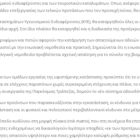
μικού ενδιαφέροντος και των τουριστικών καταλυμάτων. Οπως ανέφερε 
άδιο επεξεργασίας των τελικών προτάσεων που τον προσεχή Ιούνιο, θα
αταστημάτων Υγειονομικού Ενδιαφέροντος (ΚΥΕ), θα καταργηθούν όλες οι
α αρχή. Στο ίδιο πλαίσιο θα καταργηθεί και η διαδικασία της προέγκρισ
 τροφίμων και ποτών αφορούν την κατάργηση των απαιτούμενων αδειών κ
στεί με την ενωσιακή νομοθεσία και πρακτική. Σημειώνεται ότι η ενωσ
λληνική νομοθεσία προβλέπεται σχετική απαίτηση για το σύνολο της βιο
α των ομάδων εργασίας της υφιστάμενης κατάστασης προκύπτει ότι το 
ται σε ελέγχους παραπόνων χωρίς συγκεκριμένη στόχευση και πλάνο, το 
 τη συνεργασία της Παγκόσμιας Τράπεζας, δομούν το νέο σύστημα αδειοδ
 των προϊόντων που παρασκευάζονται στην εγκατάσταση, οι κίνδυνοι για
σταση και οι φυσικοί και πολιτιστικοί περιβαλλοντικοί κίνδυνοι στο μέ
ίπεδο κινδύνου στη μορφή πίνακα (risk matrix), που στη συνέχεια θα ε
ς ενδεχομένως να δικαιολογούν λιγότερο επαχθείς «εκ των προτέρων» εγκ
τες απαιτούν υψηλότερο και ποιες χαμηλότερο κατώφλι ρύθμισης και πο