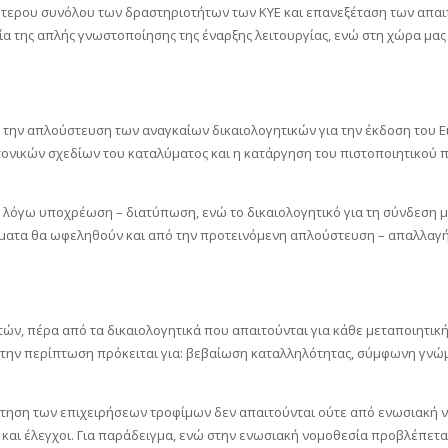
λύτερου συνόλου των δραστηριοτήτων των ΚΥΕ και επανεξέταση των απα
α της απλής γνωστοποίησης της έναρξης λειτουργίας, ενώ στη χώρα μας
ε την απλούστευση των αναγκαίων δικαιολογητικών για την έκδοση του Ει
νικών σχεδίων του καταλύματος και η κατάργηση του πιστοποιητικού πυ
 λόγω υποχρέωση – διατύπωση, ενώ το δικαιολογητικό για τη σύνδεση με
αλύματα θα ωφεληθούν και από την προτεινόμενη απλούστευση – απαλλαγ
ν, πέρα από τα δικαιολογητικά που απαιτούνται για κάθε μεταποιητική 
με την περίπτωση πρόκειται για: βεβαίωση καταλληλότητας, σύμφωνη γνώ
δότηση των επιχειρήσεων τροφίμων δεν απαιτούνται ούτε από ενωσιακή 
αι έλεγχοι. Για παράδειγμα, ενώ στην ενωσιακή νομοθεσία προβλέπεται 