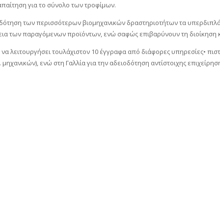
απαίτηση για το σύνολο των τροφίμων.
ιοδότηση των περισσότερων βιομηχανικών δραστηριοτήτων τα υπερδιπλάσι
άλεια των παραγόμενων προϊόντων, ενώ σαφώς επιβαρύνουν τη διοίκηση
 να λειτουργήσει τουλάχιστον 10 έγγραφα από διάφορες υπηρεσίες• πιστο
ηχανικών), ενώ στη Γαλλία για την αδειοδότηση αντίστοιχης επιχείρησης