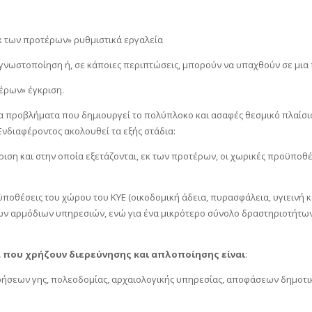
εκ των προτέρων» ρυθμιστικά εργαλεία
ή γνωστοποίηση ή, σε κάποιες περιπτώσεις, μπορούν να υπαχθούν σε μι
έρων» έγκριση.
 προβλήματα που δημιουργεί το πολύπλοκο και ασαφές θεσμικό πλαίσιο
νδιαφέροντος ακολουθεί τα εξής στάδια:
ριση και στην οποία εξετάζονται, εκ των προτέρων, οι χωρικές προϋποθέ
οϋποθέσεις του χώρου του ΚΥΕ (οικοδομική άδεια, πυρασφάλεια, υγιεινή κ
ων αρμόδιων υπηρεσιών, ενώ για ένα μικρότερο σύνολο δραστηριοτήτων 
α που χρήζουν διερεύνησης και απλοποίησης είναι
:
ρήσεων γης, πολεοδομίας, αρχαιολογικής υπηρεσίας, αποφάσεων δημοτικ