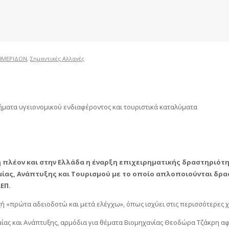
ΗΜΕΡΙΔΩΝ
,
Σημαντικές Αλλαγές
τήματα υγειονομικού ενδιαφέροντος και τουριστικά καταλύματα
ή πλέον και στην Ελλάδα η έναρξη επιχειρηματικής δραστηριότ
ομίας, Ανάπτυξης και Τουρισμού με το οποίο απλοποιούνται δρασ
ΕΠ.
 «πρώτα αδειοδοτώ και μετά ελέγχω», όπως ισχύει στις περισσότερες χώ
ίας και Ανάπτυξης, αρμόδια για θέματα Βιομηχανίας Θεοδώρα Τζάκρη αφ