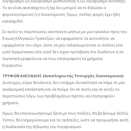
λογαριασμό ως λογαριασμό μισθοδοσίας ή ως λογαριασμό σύνταξης.
Το αν είναι ακατάσχετος ή όχι δεν μπορεί να το δηλώσει ο
φορολογούμενος ή ο διοικούμενος. Όμως, πολλές φορές έχει ήδη
κατασχεθεί.
Σε αυτές τις περιπτώσεις σκοπεύετε μήπως με μια εγκύκλιο προς την
Ένωση Ελληνικών Τραπεζών, να εφαρμόσετε τα αυτονόητα, να
εφαρμόσετε τον νόμο, ώστε να μην ταλαιπωρούνται οι πολίτες είτε
γιατί λησμόνησαν είτε γιατί δεν είχαν πρόσβαση στο διαδίκτυο ή σε
λογιστικά γραφεία και να τους επιστραφούν τα χρήματα;
Ευχαριστώ.
ΤΡΥΦΩΝ ΑΛΕΞΙΑΔΗΣ (Αναπληρωτής Υπουργός Οικονομικών):
Δυστυχώς, κύριε Βουλευτά, δεν υπάρχει δυνατότητα να πάμε σε μία
αναδρομική κατάσταση και να πούμε ότι σε αυτές και σε αυτές τις
περιπτώσεις λόγω των προβλημάτων πρέπει να επιστραφούν
χρήματα.
Όμως, θα επικοινωνήσουμε ξανά με τους πολίτες, θα βγάλουμε δελτίο
Τύπου, θα ενημερώσουμε και τις τράπεζες, ώστε να προχωρήσει αυτή
η διαδικασία της δήλωσης του λογαριασμού.