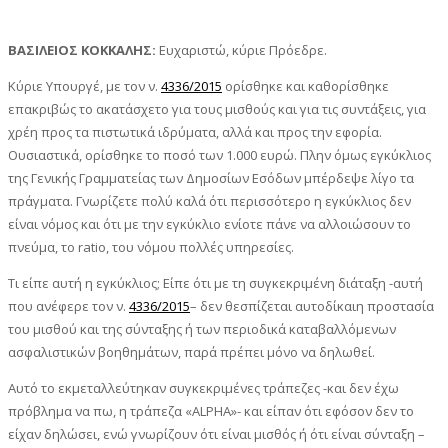
ΒΑΣΙΛΕΙΟΣ ΚΟΚΚΑΛΗΣ:
Ευχαριστώ, κύριε Πρόεδρε.
Κύριε Υπουργέ, με τον ν.
4336/2015
ορίσθηκε και καθορίσθηκε
επακριβώς το ακατάσχετο για τους μισθούς και για τις συντάξεις, για
χρέη προς τα πιστωτικά ιδρύματα, αλλά και προς την εφορία.
Ουσιαστικά, ορίσθηκε το ποσό των 1.000 ευρώ. Πλην όμως εγκύκλιος
της Γενικής Γραμματείας των Δημοσίων Εσόδων μπέρδεψε λίγο τα
πράγματα. Γνωρίζετε πολύ καλά ότι περισσότερο η εγκύκλιος δεν
είναι νόμος και ότι με την εγκύκλιο ενίοτε πάνε να αλλοιώσουν το
πνεύμα, το ratio, του νόμου πολλές υπηρεσίες.
Τι είπε αυτή η εγκύκλιος; Είπε ότι με τη συγκεκριμένη διάταξη -αυτή
που ανέφερε τον ν.
4336/2015
– δεν θεσπίζεται αυτοδίκαιη προστασία
του μισθού και της σύνταξης ή των περιοδικά καταβαλλόμενων
ασφαλιστικών βοηθημάτων, παρά πρέπει μόνο να δηλωθεί.
Αυτό το εκμεταλλεύτηκαν συγκεκριμένες τράπεζες -και δεν έχω
πρόβλημα να πω, η τράπεζα «ALPHA»- και είπαν ότι εφόσον δεν το
είχαν δηλώσει, ενώ γνωρίζουν ότι είναι μισθός ή ότι είναι σύνταξη –