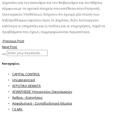
Δημοσίου και τον Ιανουάριο και τον Φεβρουάριο και τον Μάρτιο,
σύμφωνα με τα σχετικά στοιχεία που κατέθεσα στην Επιτροπή
Οικονομικών Υποθέσεων, δείχνουν ότι έχουμε μία πτώση των
ληξιπροθέσμων οφειλών προς το Δημόσιο, διότι λειτουργούν
καλύτερα οι υπηρεσίες και οι πολίτες και οι επιχειρήσεις, παρά τα
προβλήματα που έχουν, συμμορφώνονται περισσότερο.
Previous Post
Next Post
Κατηγορίες
CAPITAL CONTROL
Uncategorized
ΑΓΡΟΤΙΚΑ ΘΕΜΑΤΑ
ΑΠΑΝΤΗΣΕΙΣ Υπουργείου Οικονομικών
Άρθρα – Εισηγήσεις
Ασφαλιστικά – Συνταξιοδοτικά Θέματα
Γ.Ε.ΜΗ.