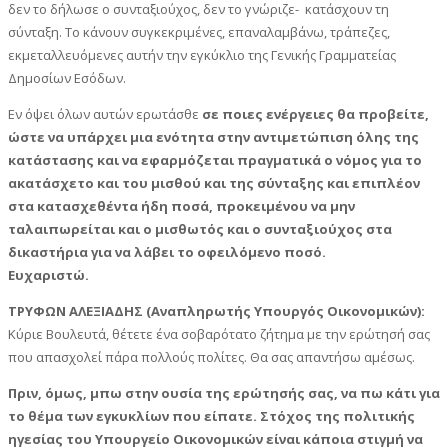
δεν το δήλωσε ο συνταξιούχος, δεν το γνώριζε- κατάσχουν τη
σύνταξη. Το κάνουν συγκεκριμένες, επαναλαμβάνω, τράπεζες,
εκμεταλλευόμενες αυτήν την εγκύκλιο της Γενικής Γραμματείας
Δημοσίων Εσόδων.
Εν όψει όλων αυτών ερωτάσθε
σε ποιες ενέργειες θα προβείτε,
ώστε να υπάρχει μια ενότητα στην αντιμετώπιση όλης της
κατάστασης και να εφαρμόζεται πραγματικά ο νόμος για το
ακατάσχετο και του μισθού και της σύνταξης και επιπλέον
στα κατασχεθέντα ήδη ποσά, προκειμένου να μην
ταλαιπωρείται και ο μισθωτός και ο συνταξιούχος στα
δικαστήρια για να λάβει το οφειλόμενο ποσό.
Ευχαριστώ.
ΤΡΥΦΩΝ ΑΛΕΞΙΑΔΗΣ (Αναπληρωτής Υπουργός Οικονομικών):
Κύριε Βουλευτά, θέτετε ένα σοβαρότατο ζήτημα με την ερώτησή σας
που απασχολεί πάρα πολλούς πολίτες. Θα σας απαντήσω αμέσως.
Πριν, όμως, μπω στην ουσία της ερώτησής σας, να πω κάτι για
το θέμα των εγκυκλίων που είπατε. Στόχος της πολιτικής
ηγεσίας του Υπουργείο Οικονομικών είναι κάποια στιγμή να