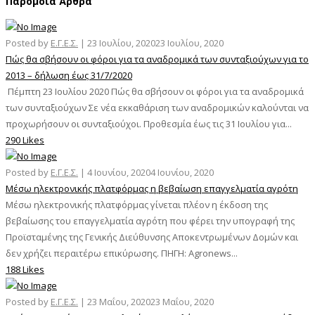
Παρόμοια Άρθρα
Posted by
Ε.Γ.Ε.Σ.
|
23 Ιουλίου, 2020
23 Ιουλίου, 2020
Πώς θα σβήσουν οι φόροι για τα αναδρομικά των συνταξιούχων για το
2013 – δήλωση έως 31/7/2020
Πέμπτη 23 Ιουλίου 2020 Πώς θα σβήσουν οι φόροι για τα αναδρομικά
των συνταξιούχων Σε νέα εκκαθάριση των αναδρομικών καλούνται να
προχωρήσουν οι συνταξιούχοι. Προθεσμία έως τις 31 Ιουλίου για...
290 Likes
Posted by
Ε.Γ.Ε.Σ.
|
4 Ιουνίου, 2020
4 Ιουνίου, 2020
Μέσω ηλεκτρονικής πλατφόρμας η βεβαίωση επαγγελματία αγρότη
Μέσω ηλεκτρονικής πλατφόρμας γίνεται πλέον η έκδοση της
βεβαίωσης του επαγγελματία αγρότη που φέρει την υπογραφή της
Προϊσταμένης της Γενικής Διεύθυνσης Αποκεντρωμένων Δομών και
δεν χρήζει περαιτέρω επικύρωσης. ΠΗΓΗ: Agronews...
188 Likes
Posted by
Ε.Γ.Ε.Σ.
|
23 Μαΐου, 2020
23 Μαΐου, 2020