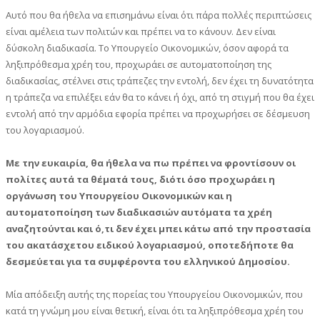
Αυτό που θα ήθελα να επισημάνω είναι ότι πάρα πολλές περιπτώσεις
είναι αμέλεια των πολιτών και πρέπει να το κάνουν. Δεν είναι
δύσκολη διαδικασία. Το Υπουργείο Οικονομικών, όσον αφορά τα
ληξιπρόθεσμα χρέη του, προχωράει σε αυτοματοποίηση της
διαδικασίας, στέλνει στις τράπεζες την εντολή, δεν έχει τη δυνατότητα
η τράπεζα να επιλέξει εάν θα το κάνει ή όχι, από τη στιγμή που θα έχει
εντολή από την αρμόδια εφορία πρέπει να προχωρήσει σε δέσμευση
του λογαριασμού.
Με την ευκαιρία, θα ήθελα να πω πρέπει να φροντίσουν οι
πολίτες αυτά τα θέματά τους, διότι όσο προχωράει η
οργάνωση του Υπουργείου Οικονομικών και η
αυτοματοποίηση των διαδικασιών αυτόματα τα χρέη
αναζητούνται και ό,τι δεν έχει μπει κάτω από την προστασία
του ακατάσχετου ειδικού λογαριασμού, οποτεδήποτε θα
δεσμεύεται για τα συμφέροντα του ελληνικού Δημοσίου.
Μία απόδειξη αυτής της πορείας του Υπουργείου Οικονομικών, που
κατά τη γνώμη μου είναι θετική, είναι ότι τα ληξιπρόθεσμα χρέη του