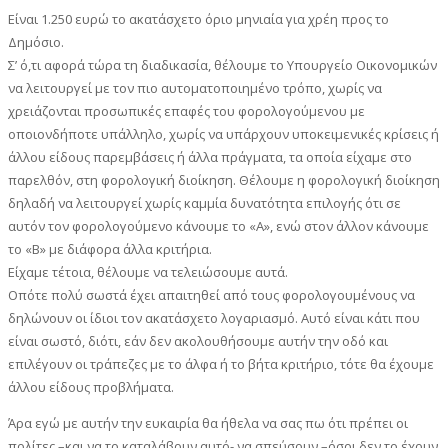
Είναι 1.250 ευρώ το ακατάσχετο όριο μηνιαία για χρέη προς το
Δημόσιο.
Σ’ ό,τι αφορά τώρα τη διαδικασία, θέλουμε το Υπουργείο Οικονομικών
να λειτουργεί με τον πιο αυτοματοποιημένο τρόπο, χωρίς να
χρειάζονται προσωπικές επαφές του φορολογούμενου με
οποιονδήποτε υπάλληλο, χωρίς να υπάρχουν υποκειμενικές κρίσεις ή
άλλου είδους παρεμβάσεις ή άλλα πράγματα, τα οποία είχαμε στο
παρελθόν, στη φορολογική διοίκηση. Θέλουμε η φορολογική διοίκηση
δηλαδή να λειτουργεί χωρίς καμμία δυνατότητα επιλογής ότι σε
αυτόν τον φορολογούμενο κάνουμε το «Α», ενώ στον άλλον κάνουμε
το «Β» με διάφορα άλλα κριτήρια.
Είχαμε τέτοια, θέλουμε να τελειώσουμε αυτά.
Οπότε πολύ σωστά έχει απαιτηθεί από τους φορολογουμένους να
δηλώνουν οι ίδιοι τον ακατάσχετο λογαριασμό. Αυτό είναι κάτι που
είναι σωστό, διότι, εάν δεν ακολουθήσουμε αυτήν την οδό και
επιλέγουν οι τράπεζες με το άλφα ή το βήτα κριτήριο, τότε θα έχουμε
άλλου είδους προβλήματα.
Άρα εγώ με αυτήν την ευκαιρία θα ήθελα να σας πω ότι πρέπει οι
πολίτες –και να το καταλάβουν αυτό- να σπεύσουν –όσοι δεν το έχουν