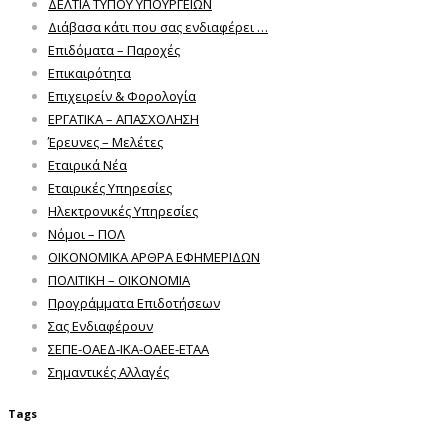
ΔΕΛΤΙΑ ΤΥΠΟΥ ΥΠΟΥΡΓΕΙΩΝ
Διάβασα κάτι που σας ενδιαφέρει …
Επιδόματα – Παροχές
Επικαιρότητα
Επιχειρείν & Φορολογία
ΕΡΓΑΤΙΚΑ – ΑΠΑΣΧΟΛΗΣΗ
Έρευνες – Μελέτες
Εταιρικά Νέα
Εταιρικές Υπηρεσίες
Ηλεκτρονικές Υπηρεσίες
Νόμοι – ΠΟΛ
ΟΙΚΟΝΟΜΙΚΑ ΑΡΘΡΑ ΕΦΗΜΕΡΙΔΩΝ
ΠΟΛΙΤΙΚΗ – ΟΙΚΟΝΟΜΙΑ
Προγράμματα Επιδοτήσεων
Σας Ενδιαφέρουν
ΣΕΠΕ-ΟΑΕΔ-ΙΚΑ-ΟΑΕΕ-ΕΤΑΑ
Σημαντικές Αλλαγές
Tags