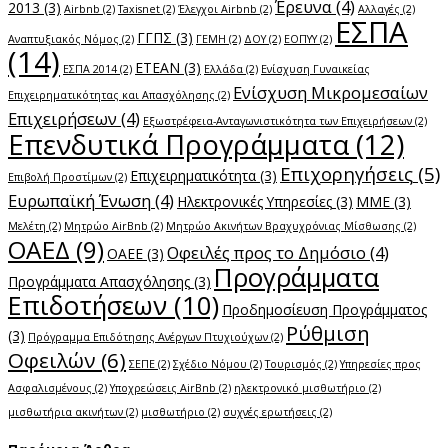
Έρευνα
(4)
2013
(3)
Airbnb
(2)
Taxisnet
(2)
Έλεγχοι Airbnb
(2)
Αλλαγές
(2)
ΕΣΠΑ
ΓΓΠΣ
(3)
Αναπτυξιακός Νόμος
(2)
ΓΕΜΗ
(2)
ΔΟΥ
(2)
ΕΟΠΥΥ
(2)
(14)
ΕΤΕΑΝ
(3)
ΕΣΠΑ 2014
(2)
Ελλάδα
(2)
Ενίσχυση Γυναικείας
Ενίσχυση Μικρομεσαίων
Επιχειρηματικότητας και Απασχόλησης
(2)
Επιχειρήσεων
(4)
Εξωστρέφεια-Ανταγωνιστικότητα των Επιχειρήσεων
(2)
Επενδυτικά Προγράμματα
(12)
Επιχορηγήσεις
(5)
Επιχειρηματικότητα
(3)
Επιβολή Προστίμων
(2)
Ευρωπαϊκή Ένωση
(4)
Ηλεκτρονικές Υπηρεσίες
(3)
ΜΜΕ
(3)
Μελέτη
(2)
Μητρώο AirBnb
(2)
Μητρώο Ακινήτων Βραχυχρόνιας Μίσθωσης
(2)
ΟΑΕΔ
(9)
Οφειλές προς το Δημόσιο
(4)
ΟΑΕΕ
(3)
Προγράμματα
Προγράμματα Απασχόλησης
(3)
Επιδοτήσεων
(10)
Προδημοσίευση Προγράμματος
Ρύθμιση
(3)
Πρόγραμμα Επιδότησης Ανέργων Πτυχιούχων
(2)
Οφειλών
(6)
ΣΕΠΕ
(2)
Σχέδιο Νόμου
(2)
Τουρισμός
(2)
Υπηρεσίες προς
Ασφαλισμένους
(2)
Υποχρεώσεις AirBnb
(2)
ηλεκτρονικό μισθωτήριο
(2)
μισθωτήρια ακινήτων
(2)
μισθωτήριο
(2)
συχνές ερωτήσεις
(2)