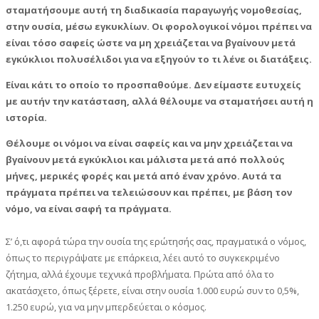
σταματήσουμε αυτή τη διαδικασία παραγωγής νομοθεσίας,
στην ουσία, μέσω εγκυκλίων. Οι φορολογικοί νόμοι πρέπει να
είναι τόσο σαφείς ώστε να μη χρειάζεται να βγαίνουν μετά
εγκύκλιοι πολυσέλιδοι για να εξηγούν το τι λένε οι διατάξεις.
Είναι κάτι το οποίο το προσπαθούμε. Δεν είμαστε ευτυχείς
με αυτήν την κατάσταση, αλλά θέλουμε να σταματήσει αυτή η
ιστορία.
Θέλουμε οι νόμοι να είναι σαφείς και να μην χρειάζεται να
βγαίνουν μετά εγκύκλιοι και μάλιστα μετά από πολλούς
μήνες, μερικές φορές και μετά από έναν χρόνο. Αυτά τα
πράγματα πρέπει να τελειώσουν και πρέπει, με βάση τον
νόμο, να είναι σαφή τα πράγματα.
Σ’ ό,τι αφορά τώρα την ουσία της ερώτησής σας, πραγματικά ο νόμος,
όπως το περιγράψατε με επάρκεια, λέει αυτό το συγκεκριμένο
ζήτημα, αλλά έχουμε τεχνικά προβλήματα. Πρώτα από όλα το
ακατάσχετο, όπως ξέρετε, είναι στην ουσία 1.000 ευρώ συν το 0,5%,
1.250 ευρώ, για να μην μπερδεύεται ο κόσμος.