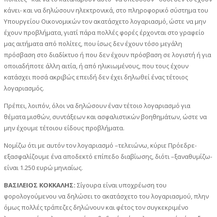
κάνει- και να δηλώσουν ηλεκτρονικά, στο πληροφορικό σύστημα του
Υπουργείου Οικονομικών τον ακατάσχετο λογαριασμό, ώστε να μην
έχουν προβλήματα, γιατί πάρα πολλές φορές έρχονται στο γραφείο
μας αιτήματα από πολίτες, που ίσως δεν έχουν τόσο μεγάλη
πρόσβαση στο διαδίκτυο ή που δεν έχουν πρόσβαση σε λογιστή ή για
οποιαδήποτε άλλη αιτία, ή από ηλικιωμένους, που τους έχουν
κατάσχει ποσά ακριβώς επειδή δεν έχει δηλωθεί ένας τέτοιος
λογαριασμός.
Πρέπει, λοιπόν, όλοι να δηλώσουν έναν τέτοιο λογαριασμό για
θέματα μισθών, συντάξεων και ασφαλιστικών βοηθημάτων, ώστε να
μην έχουμε τέτοιου είδους προβλήματα.
Νομίζω ότι με αυτόν τον λογαριασμό –τελειώνω, κύριε Πρόεδρε-
εξασφαλίζουμε ένα αποδεκτό επίπεδο διαβίωσης, διότι –ξαναθυμίζω-
είναι 1.250 ευρώ μηνιαίως.
ΒΑΣΙΛΕΙΟΣ ΚΟΚΚΑΛΗΣ:
Σίγουρα είναι υποχρέωση του
φορολογούμενου να δηλώσει το ακατάσχετο του λογαριασμού, πλην
όμως πολλές τράπεζες δηλώνουν και φέτος τον συγκεκριμένο