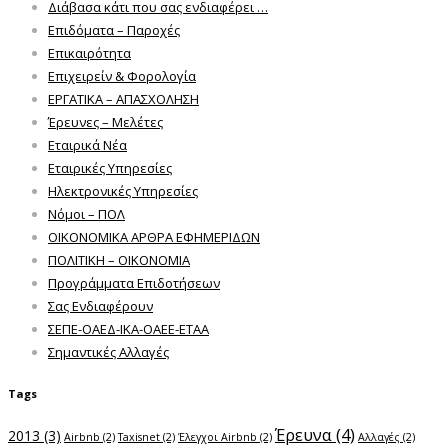
Διάβασα κάτι που σας ενδιαφέρει …
Επιδόματα – Παροχές
Επικαιρότητα
Επιχειρείν & Φορολογία
ΕΡΓΑΤΙΚΑ – ΑΠΑΣΧΟΛΗΣΗ
Έρευνες – Μελέτες
Εταιρικά Νέα
Εταιρικές Υπηρεσίες
Ηλεκτρονικές Υπηρεσίες
Νόμοι – ΠΟΛ
ΟΙΚΟΝΟΜΙΚΑ ΑΡΘΡΑ ΕΦΗΜΕΡΙΔΩΝ
ΠΟΛΙΤΙΚΗ – ΟΙΚΟΝΟΜΙΑ
Προγράμματα Επιδοτήσεων
Σας Ενδιαφέρουν
ΣΕΠΕ-ΟΑΕΔ-ΙΚΑ-ΟΑΕΕ-ΕΤΑΑ
Σημαντικές Αλλαγές
Tags
Έρευνα
(4)
2013
(3)
Airbnb
(2)
Taxisnet
(2)
Έλεγχοι Airbnb
(2)
Αλλαγές
(2)