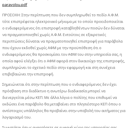
paravolou.pdf
ΠΡΟΣΟΧΗ: Στην περίπτωση που δεν συμπληρωθεί το πεδίο Α.Φ.Μ.
τότε επιστρέφεται ηλεκτρονικό μήνυμα με το οποίο προειδοποιείται
ο ενδιαφερόμενος ότι επιστροφή καταβληθέντων ποσών δεν δύναται
να πραγματοποιηθεί χωρίς Α.Φ.Μ. Εντούτοις σε εξαιρετικές
περιπτώσεις δύναται να πραγματοποιηθεί επιστροφή για παράβολα
που έχουν εκδοθεί χωρίς ΑΦΜ με την προϋπόθεση ότι ο
ενδιαφερόμενος θα προσκομίσει τον ΑΦΜ του στην υπηρεσία σας, η
οποία αφού ελέγξει ότι ο ΑΦΜ αφορά στον δικαιούχο της επιστροφής,
συμπληρώνει το σχετικό πεδίο στην εφαρμογή και στη συνέχεια
επιβεβαιώνει την επιστροφή.
Σημειώνεται ότι στην περίπτωση που ο ενδιαφερόμενος δεν έχει
πρόσβαση στο διαδίκτυο η ανωτέρω διαδικασία μπορεί να
διενεργείται μέσω ΚΕΠ. Με άλλα λόγια ο πολίτης που επιθυμεί να
εκδώσει ένα παράβολο θα μεταβαίνει στο πλησιέστερο ΚΕΠ όπου ο
αντίστοιχος υπάλληλος θα προβαίνει στην υποβολή του αιτήματος για
λογαριασμό του.
Συνιστάται όπως αναρτήσετε σε εμφανή χώρο της υπηρεσίας σας