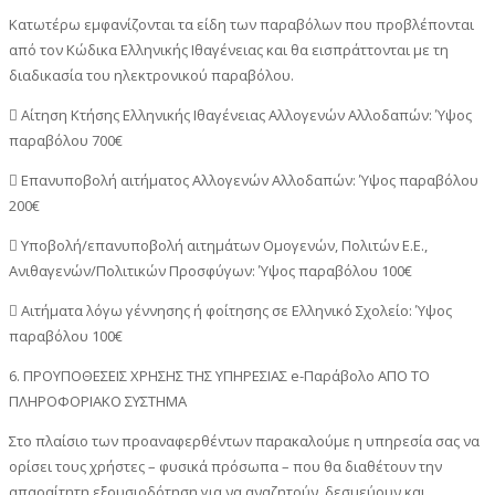
Κατωτέρω εμφανίζονται τα είδη των παραβόλων που προβλέπονται
από τον Κώδικα Ελληνικής Ιθαγένειας και θα εισπράττονται με τη
διαδικασία του ηλεκτρονικού παραβόλου.
 Αίτηση Κτήσης Ελληνικής Ιθαγένειας Αλλογενών Αλλοδαπών: Ύψος
παραβόλου 700€
 Επανυποβολή αιτήματος Αλλογενών Αλλοδαπών: Ύψος παραβόλου
200€
 Υποβολή/επανυποβολή αιτημάτων Ομογενών, Πολιτών Ε.Ε.,
Ανιθαγενών/Πολιτικών Προσφύγων: Ύψος παραβόλου 100€
 Αιτήματα λόγω γέννησης ή φοίτησης σε Ελληνικό Σχολείο: Ύψος
παραβόλου 100€
6. ΠΡΟΥΠΟΘΕΣΕΙΣ ΧΡΗΣΗΣ ΤΗΣ ΥΠΗΡΕΣΙΑΣ e-Παράβολο ΑΠΟ ΤΟ
ΠΛΗΡΟΦΟΡΙΑΚΟ ΣΥΣΤΗΜΑ
Στο πλαίσιο των προαναφερθέντων παρακαλούμε η υπηρεσία σας να
ορίσει τους χρήστες – φυσικά πρόσωπα – που θα διαθέτουν την
απαραίτητη εξουσιοδότηση για να αναζητούν, δεσμεύουν και