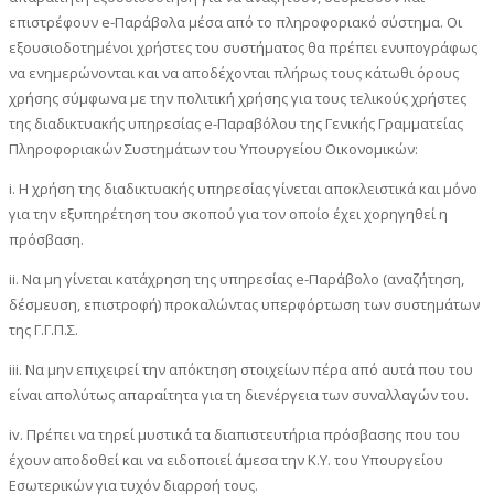
επιστρέφουν e-Παράβολα μέσα από το πληροφοριακό σύστημα. Οι
εξουσιοδοτημένοι χρήστες του συστήματος θα πρέπει ενυπογράφως
να ενημερώνονται και να αποδέχονται πλήρως τους κάτωθι όρους
χρήσης σύμφωνα με την πολιτική χρήσης για τους τελικούς χρήστες
της διαδικτυακής υπηρεσίας e-Παραβόλου της Γενικής Γραμματείας
Πληροφοριακών Συστημάτων του Υπουργείου Οικονομικών:
i. Η χρήση της διαδικτυακής υπηρεσίας γίνεται αποκλειστικά και μόνο
για την εξυπηρέτηση του σκοπού για τον οποίο έχει χορηγηθεί η
πρόσβαση.
ii. Να μη γίνεται κατάχρηση της υπηρεσίας e-Παράβολο (αναζήτηση,
δέσμευση, επιστροφή) προκαλώντας υπερφόρτωση των συστημάτων
της Γ.Γ.Π.Σ.
iii. Να μην επιχειρεί την απόκτηση στοιχείων πέρα από αυτά που του
είναι απολύτως απαραίτητα για τη διενέργεια των συναλλαγών του.
iv. Πρέπει να τηρεί μυστικά τα διαπιστευτήρια πρόσβασης που του
έχουν αποδοθεί και να ειδοποιεί άμεσα την Κ.Υ. του Υπουργείου
Εσωτερικών για τυχόν διαρροή τους.