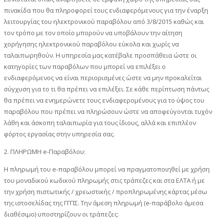
πινακίδα που θα πληροφορεί τους ενδιαφερόμενους για την έναρξη
λειτουργίας του ηλεκτρονικού παραβόλου από 3/8/2015 καθώς και
τον τρόπο με τον οποίο μπορούν να υποβάλουν την αίτηση
χορήγησης ηλεκτρονικού παραβόλου εύκολα και χωρίς να
ταλαιπωρηθούν. Η υπηρεσία μας κατέβαλε προσπάθεια ώστε οι
κατηγορίες των παραβόλων που μπορεί να επιλέξει ο
ενδιαφερόμενος να είναι περιορισμένες ώστε να μην προκαλείται
σύγχυση για το τι θα πρέπει να επιλέξει. Σε κάθε περίπτωση πάντως
θα πρέπει να ενημερώνετε τους ενδιαφερομένους για το ύψος του
παραβόλου που πρέπει να πληρώσουν ώστε να αποφεύγονται τυχόν
λάθη και άσκοπη ταλαιπωρία για τους ίδιους, αλλά και επιπλέον
φόρτος εργασίας στην υπηρεσία σας.
2. ΠΛΗΡΩΜΗ e-Παραβόλου:
Η πληρωμή του e-παραβόλου μπορεί να πραγματοποιηθεί με χρήση
του μοναδικού κωδικού πληρωμής στις τράπεζες και στα ΕΛΤΑ ή με
την χρήση πιστωτικής / χρεωστικής / προπληρωμένης κάρτας μέσω
της ιστοσελίδας της ΓΓΠΣ. Την άμεση πληρωμή (e-παράβολο άμεσα
διαθέσιμο) υποστηρίζουν οι τράπεζες: