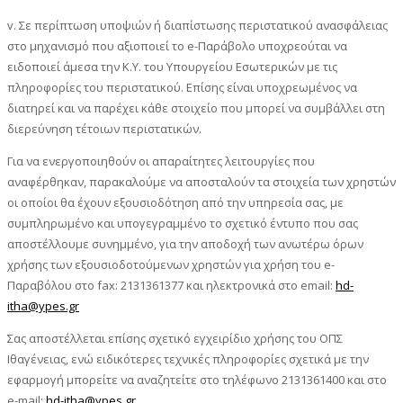
v. Σε περίπτωση υποψιών ή διαπίστωσης περιστατικού ανασφάλειας
στο μηχανισμό που αξιοποιεί το e-Παράβολο υποχρεούται να
ειδοποιεί άμεσα την Κ.Υ. του Υπουργείου Εσωτερικών με τις
πληροφορίες του περιστατικού. Επίσης είναι υποχρεωμένος να
διατηρεί και να παρέχει κάθε στοιχείο που μπορεί να συμβάλλει στη
διερεύνηση τέτοιων περιστατικών.
Για να ενεργοποιηθούν οι απαραίτητες λειτουργίες που
αναφέρθηκαν, παρακαλούμε να αποσταλούν τα στοιχεία των χρηστών
οι οποίοι θα έχουν εξουσιοδότηση από την υπηρεσία σας, με
συμπληρωμένο και υπογεγραμμένο το σχετικό έντυπο που σας
αποστέλλουμε συνημμένο, για την αποδοχή των ανωτέρω όρων
χρήσης των εξουσιοδοτούμενων χρηστών για χρήση του e-
Παραβόλου στο fax: 2131361377 και ηλεκτρονικά στο email:
hd-
itha@ypes.gr
Σας αποστέλλεται επίσης σχετικό εγχειρίδιο χρήσης του ΟΠΣ
Ιθαγένειας, ενώ ειδικότερες τεχνικές πληροφορίες σχετικά με την
εφαρμογή μπορείτε να αναζητείτε στο τηλέφωνο 2131361400 και στο
e-mail:
hd-itha@ypes.gr