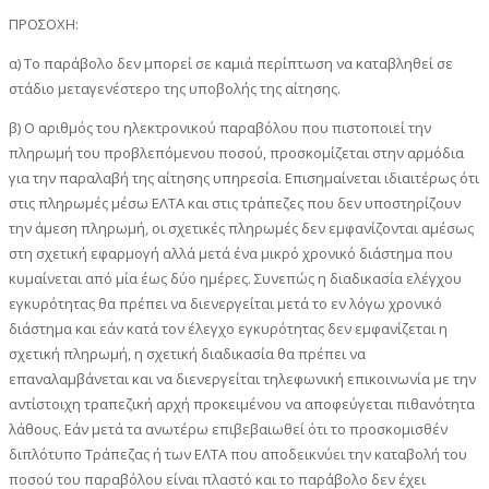
ΠΡΟΣΟΧΗ:
α) Το παράβολο δεν μπορεί σε καμιά περίπτωση να καταβληθεί σε
στάδιο μεταγενέστερο της υποβολής της αίτησης.
β) Ο αριθμός του ηλεκτρονικού παραβόλου που πιστοποιεί την
πληρωμή του προβλεπόμενου ποσού, προσκομίζεται στην αρμόδια
για την παραλαβή της αίτησης υπηρεσία. Επισημαίνεται ιδιαιτέρως ότι
στις πληρωμές μέσω ΕΛΤΑ και στις τράπεζες που δεν υποστηρίζουν
την άμεση πληρωμή, οι σχετικές πληρωμές δεν εμφανίζονται αμέσως
στη σχετική εφαρμογή αλλά μετά ένα μικρό χρονικό διάστημα που
κυμαίνεται από μία έως δύο ημέρες. Συνεπώς η διαδικασία ελέγχου
εγκυρότητας θα πρέπει να διενεργείται μετά το εν λόγω χρονικό
διάστημα και εάν κατά τον έλεγχο εγκυρότητας δεν εμφανίζεται η
σχετική πληρωμή, η σχετική διαδικασία θα πρέπει να
επαναλαμβάνεται και να διενεργείται τηλεφωνική επικοινωνία με την
αντίστοιχη τραπεζική αρχή προκειμένου να αποφεύγεται πιθανότητα
λάθους. Εάν μετά τα ανωτέρω επιβεβαιωθεί ότι το προσκομισθέν
διπλότυπο Τράπεζας ή των ΕΛΤΑ που αποδεικνύει την καταβολή του
ποσού του παραβόλου είναι πλαστό και το παράβολο δεν έχει