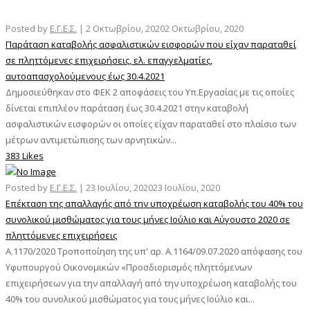
Posted by
Ε.Γ.Ε.Σ.
|
2 Οκτωβρίου, 2020
2 Οκτωβρίου, 2020
Παράταση καταβολής ασφαλιστικών εισφορών που είχαν παραταθεί
σε πληττόμενες επιχειρήσεις, ελ. επαγγελματίες,
αυτοαπασχολούμενους έως 30.4.2021
Δημοσιεύθηκαν στο ΦΕΚ 2 αποφάσεις του Υπ.Εργασίας με τις οποίες
δίνεται επιπλέον παράταση έως 30.4.2021 στην καταβολή
ασφαλιστικών εισφορών οι οποίες είχαν παραταθεί στο πλαίσιο των
μέτρων αντιμετώπισης των αρνητικών...
383 Likes
Posted by
Ε.Γ.Ε.Σ.
|
23 Ιουλίου, 2020
23 Ιουλίου, 2020
Επέκταση της απαλλαγής από την υποχρέωση καταβολής του 40% του
συνολικού μισθώματος για τους μήνες Ιούλιο και Αύγουστο 2020 σε
πληττόμενες επιχειρήσεις
Α.1170/2020 Τροποποίηση της υπ' αρ. Α.1164/09.07.2020 απόφασης του
Υφυπουργού Οικονομικών «Προσδιορισμός πληττόμενων
επιχειρήσεων για την απαλλαγή από την υποχρέωση καταβολής του
40% του συνολικού μισθώματος για τους μήνες Ιούλιο και...