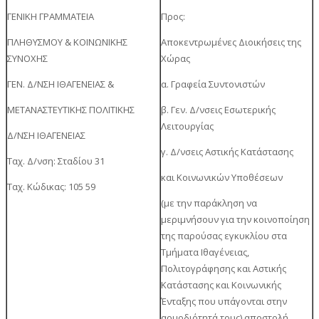
ΓΕΝΙΚΗ ΓΡΑΜΜΑΤΕΙΑ
Προς:
ΠΛΗΘΥΣΜΟΥ & ΚΟΙΝΩΝΙΚΗΣ
Αποκεντρωμένες Διοικήσεις της
ΣΥΝΟΧΗΣ
Χώρας
ΓΕΝ. Δ/ΝΣΗ ΙΘΑΓΕΝΕΙΑΣ &
α. Γραφεία Συντονιστών
ΜΕΤΑΝΑΣΤΕΥΤΙΚΗΣ ΠΟΛΙΤΙΚΗΣ
β. Γεν. Δ/νσεις Εσωτερικής
Λειτουργίας
Δ/ΝΣΗ ΙΘΑΓΕΝΕΙΑΣ
γ. Δ/νσεις Αστικής Κατάστασης
Ταχ. Δ/νση: Σταδίου 31
και Κοινωνικών Υποθέσεων
Ταχ. Κώδικας: 105 59
(με την παράκληση να
μεριμνήσουν για την κοινοποίηση
της παρούσας εγκυκλίου στα
Τμήματα Ιθαγένειας,
Πολιτογράφησης και Αστικής
Κατάστασης και Κοινωνικής
Ένταξης που υπάγονται στην
αρμοδιότητά τους) αποστολή