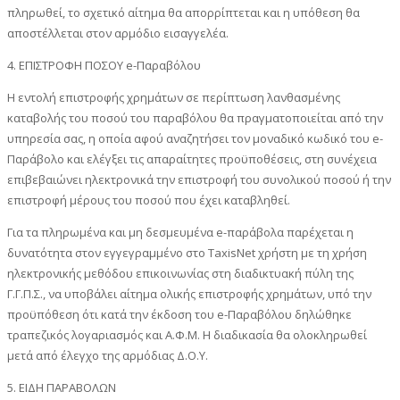
πληρωθεί, το σχετικό αίτημα θα απορρίπτεται και η υπόθεση θα
αποστέλλεται στον αρμόδιο εισαγγελέα.
4. ΕΠΙΣΤΡΟΦΗ ΠΟΣΟΥ e-Παραβόλου
Η εντολή επιστροφής χρημάτων σε περίπτωση λανθασμένης
καταβολής του ποσού του παραβόλου θα πραγματοποιείται από την
υπηρεσία σας, η οποία αφού αναζητήσει τον μοναδικό κωδικό του e-
Παράβολο και ελέγξει τις απαραίτητες προϋποθέσεις, στη συνέχεια
επιβεβαιώνει ηλεκτρονικά την επιστροφή του συνολικού ποσού ή την
επιστροφή μέρους του ποσού που έχει καταβληθεί.
Για τα πληρωμένα και μη δεσμευμένα e-παράβολα παρέχεται η
δυνατότητα στον εγγεγραμμένο στο TaxisNet χρήστη με τη χρήση
ηλεκτρονικής μεθόδου επικοινωνίας στη διαδικτυακή πύλη της
Γ.Γ.Π.Σ., να υποβάλει αίτημα ολικής επιστροφής χρημάτων, υπό την
προϋπόθεση ότι κατά την έκδοση του e-Παραβόλου δηλώθηκε
τραπεζικός λογαριασμός και Α.Φ.Μ. H διαδικασία θα ολοκληρωθεί
μετά από έλεγχο της αρμόδιας Δ.Ο.Υ.
5. ΕΙΔΗ ΠΑΡΑΒΟΛΩΝ