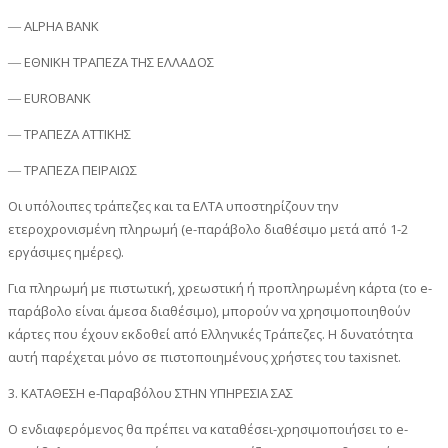
― ALPHA BANK
― ΕΘΝΙΚΗ ΤΡΑΠΕΖΑ ΤΗΣ ΕΛΛΑΔΟΣ
― EUROBANK
― ΤΡΑΠΕΖΑ ΑΤΤΙΚΗΣ
― ΤΡΑΠΕΖΑ ΠΕΙΡΑΙΩΣ
Οι υπόλοιπες τράπεζες και τα ΕΛΤΑ υποστηρίζουν την
ετεροχρονισμένη πληρωμή (e-παράβολο διαθέσιμο μετά από 1-2
εργάσιμες ημέρες).
Για πληρωμή με πιστωτική, χρεωστική ή προπληρωμένη κάρτα (το e-
παράβολο είναι άμεσα διαθέσιμο), μπορούν να χρησιμοποιηθούν
κάρτες που έχουν εκδοθεί από Ελληνικές Τράπεζες. Η δυνατότητα
αυτή παρέχεται μόνο σε πιστοποιημένους χρήστες του taxisnet.
3. ΚΑΤΑΘΕΣΗ e-Παραβόλου ΣΤΗΝ ΥΠΗΡΕΣΙΑ ΣΑΣ
Ο ενδιαφερόμενος θα πρέπει να καταθέσει-χρησιμοποιήσει το e-