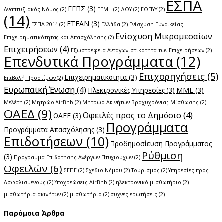
ΕΣΠΑ
ΓΓΠΣ
(3)
Αναπτυξιακός Νόμος
(2)
ΓΕΜΗ
(2)
ΔΟΥ
(2)
ΕΟΠΥΥ
(2)
(14)
ΕΤΕΑΝ
(3)
ΕΣΠΑ 2014
(2)
Ελλάδα
(2)
Ενίσχυση Γυναικείας
Ενίσχυση Μικρομεσαίων
Επιχειρηματικότητας και Απασχόλησης
(2)
Επιχειρήσεων
(4)
Εξωστρέφεια-Ανταγωνιστικότητα των Επιχειρήσεων
(2)
Επενδυτικά Προγράμματα
(12)
Επιχορηγήσεις
(5)
Επιχειρηματικότητα
(3)
Επιβολή Προστίμων
(2)
Ευρωπαϊκή Ένωση
(4)
Ηλεκτρονικές Υπηρεσίες
(3)
ΜΜΕ
(3)
Μελέτη
(2)
Μητρώο AirBnb
(2)
Μητρώο Ακινήτων Βραχυχρόνιας Μίσθωσης
(2)
ΟΑΕΔ
(9)
Οφειλές προς το Δημόσιο
(4)
ΟΑΕΕ
(3)
Προγράμματα
Προγράμματα Απασχόλησης
(3)
Επιδοτήσεων
(10)
Προδημοσίευση Προγράμματος
Ρύθμιση
(3)
Πρόγραμμα Επιδότησης Ανέργων Πτυχιούχων
(2)
Οφειλών
(6)
ΣΕΠΕ
(2)
Σχέδιο Νόμου
(2)
Τουρισμός
(2)
Υπηρεσίες προς
Ασφαλισμένους
(2)
Υποχρεώσεις AirBnb
(2)
ηλεκτρονικό μισθωτήριο
(2)
μισθωτήρια ακινήτων
(2)
μισθωτήριο
(2)
συχνές ερωτήσεις
(2)
Παρόμοια Άρθρα