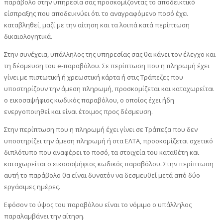
παράβολο στην υπηρεσία σας προσκομίζοντας το αποδεικτικό
είσπραξης που αποδεικνύει ότι το αναγραφόμενο ποσό έχει
καταβληθεί, μαζί με την αίτηση και τα λοιπά κατά περίπτωση
δικαιολογητικά.
Στην συνέχεια, υπάλληλος της υπηρεσίας σας θα κάνει τον έλεγχο και
τη δέσμευση του e-παραβόλου. Σε περίπτωση που η πληρωμή έχει
γίνει με πιστωτική ή χρεωστική κάρτα ή στις Τράπεζες που
υποστηρίζουν την άμεση πληρωμή, προσκομίζεται και καταχωρείται
ο εικοσαψήφιος κωδικός παραβόλου, ο οποίος έχει ήδη
ενεργοποιηθεί και είναι έτοιμος προς δέσμευση.
Στην περίπτωση που η πληρωμή έχει γίνει σε Τράπεζα που δεν
υποστηρίζει την άμεση πληρωμή ή στα ΕΛΤΑ, προσκομίζεται σχετικό
διπλότυπο που αναφέρει το ποσό, τα στοιχεία του καταθέτη και
καταχωρείται ο εικοσαψήφιος κωδικός παραβόλου. Στην περίπτωση
αυτή το παράβολο θα είναι δυνατόν να δεσμευθεί μετά από δύο
εργάσιμες ημέρες.
Εφόσον το ύψος του παραβόλου είναι το νόμιμο ο υπάλληλος
παραλαμβάνει την αίτηση.