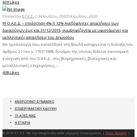
439 Likes
Posted by
Ε.Γ.Ε.Σ.
|
14 Ιουλίου, 2020
14 Ιουλίου, 2020
!!!! Ο.Α.Ε.Δ. – επιδότηση 4% ή 12% Ανεξόφλητες απαιτήσεις των
δικαιούχων έως και 31/12/2015, συμψηφίζονται με υφιστάμενες και
μελλοντικές απαιτήσεις του Δημοσίου
Με τροπολογία που κατατέθηκε στη Βουλή καταργείται η διάταξη του
άρθρου 21 του ν. 1767/1988, δυνάμει της οποίας δίδεται οικονομική
ενίσχυση από τον Ο.Α.Ε.Δ., στις βιομηχανικές, βιοτεχνικές και
μεταλλευτικές επιχειρήσεις,...
408 Likes
ΑΝΘΡΩΠΙΝΟ ΔΥΝΑΜΙΚΟ
ΕΠΙΧΕΙΡΗΜΑΤΙΚΗ ΚΑΛΥΨΗ
ΟΙ ΑΞΙΕΣ ΜΑΣ
Η ΕΤΑΙΡΙΑ
© 2018 Ε.Γ.Ε.Σ. Με την επιφύλαξη κάθε νόμιμου δικαιώματος |
Όροι Χρήσης
|