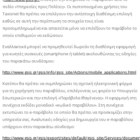
πεδίο «Υπηρεσίες προς Πολίτες». Οι πιστοποιημένοι χρήστες του
Taxisnet θα πρέπει να επιλέγουν την αντίστοιχη διαθέσιμη επιλογή
καθώς σε αυτή την περίπτωση τα στοιχεία τους είναι
προσυμπληρωμένα και απαιτείται μόνο να επιλέξουν το παράβολο το
οποίο επιθυμούν να εκδώσουν.
Εναλλακτικά μπορεί να προμηθευτεί δωρεάν τη διαθέσιμη εφαρμογή
για κινητές συσκευές (smartphone ή tablet) ακολουθώντας τις οδηγίες
του παρακάτω συνδέσμου:
http://www.gsis.gr/gsis/info/gsis_site/Actions/mobile_applications.html
Κατόπιν θα πρέπει να συμπληρώσει τη σχετική ηλεκτρονική φόρμα
για τη χορήγηση του παραβόλου, επιλέγοντας ως φορέα το Υπουργείο
Εσωτερικών και την επιλογή «Παράβολα Ιθαγένειας». Η εφαρμογή στη
συνέχεια εκδίδει μοναδικό «κωδικό παραβόλου». Στη συνέχεια
εκτυπώνει το e-παράβολο το οποίο θα πρέπει να προσκομίζει στην
υπηρεσία σας. Αναλυτικές οδηγίες για δημιουργία του e-παραβόλου
υπάρχουν στον παρακάτω σύνδεσμο:
http://www.gsis.gr/gsis/export/sites/default/gsis_site/Services/docume