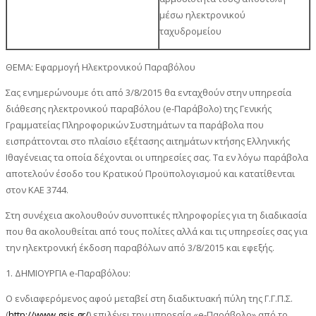
μέσω ηλεκτρονικού
ταχυδρομείου
ΘΕΜΑ: Εφαρμογή Ηλεκτρονικού Παραβόλου
Σας ενημερώνουμε ότι από 3/8/2015 θα ενταχθούν στην υπηρεσία
διάθεσης ηλεκτρονικού παραβόλου (e-Παράβολο) της Γενικής
Γραμματείας Πληροφορικών Συστημάτων τα παράβολα που
εισπράττονται στο πλαίσιο εξέτασης αιτημάτων κτήσης Ελληνικής
Ιθαγένειας τα οποία δέχονται οι υπηρεσίες σας. Τα εν λόγω παράβολα
αποτελούν έσοδο του Κρατικού Προϋπολογισμού και κατατίθενται
στον ΚΑΕ 3744.
Στη συνέχεια ακολουθούν συνοπτικές πληροφορίες για τη διαδικασία
που θα ακολουθείται από τους πολίτες αλλά και τις υπηρεσίες σας για
την ηλεκτρονική έκδοση παραβόλων από 3/8/2015 και εφεξής.
1. ΔΗΜΙΟΥΡΓΙΑ e-Παραβόλου:
Ο ενδιαφερόμενος αφού μεταβεί στη διαδικτυακή πύλη της Γ.Γ.Π.Σ.
(
http://www.gsis.gr/
) επιλέγει την υπηρεσία «e-Παράβολο» από το