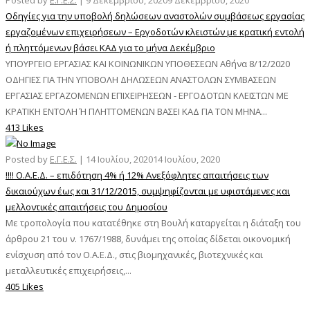
Posted by
Ε.Γ.Ε.Σ.
|
9 Δεκεμβρίου, 2020
9 Δεκεμβρίου, 2020
Οδηγίες για την υποβολή δηλώσεων αναστολών συμβάσεως εργασίας
εργαζομένων επιχειρήσεων – Εργοδοτών κλειστών με κρατική εντολή
ή πληττόμενων βάσει ΚΑΔ για το μήνα Δεκέμβριο
ΥΠΟΥΡΓΕΙΟ ΕΡΓΑΣΙΑΣ ΚΑΙ ΚΟΙΝΩΝΙΚΩΝ ΥΠΟΘΕΣΕΩΝ Αθήνα 8/12/2020
ΟΔΗΓΙΕΣ ΓΙΑ ΤΗΝ ΥΠΟΒΟΛΗ ΔΗΛΩΣΕΩΝ ΑΝΑΣΤΟΛΩΝ ΣΥΜΒΑΣΕΩΝ
ΕΡΓΑΣΙΑΣ ΕΡΓΑΖΟΜΕΝΩΝ ΕΠΙΧΕΙΡΗΣΕΩΝ - ΕΡΓΟΔΟΤΩΝ ΚΛΕΙΣΤΩΝ ΜΕ
ΚΡΑΤΙΚΗ ΕΝΤΟΛΗ Ή ΠΛΗΤΤΟΜΕΝΩΝ ΒΑΣΕΙ ΚΑΔ ΓΙΑ ΤΟΝ ΜΗΝΑ...
413 Likes
Posted by
Ε.Γ.Ε.Σ.
|
14 Ιουλίου, 2020
14 Ιουλίου, 2020
!!!! Ο.Α.Ε.Δ. – επιδότηση 4% ή 12% Ανεξόφλητες απαιτήσεις των
δικαιούχων έως και 31/12/2015, συμψηφίζονται με υφιστάμενες και
μελλοντικές απαιτήσεις του Δημοσίου
Με τροπολογία που κατατέθηκε στη Βουλή καταργείται η διάταξη του
άρθρου 21 του ν. 1767/1988, δυνάμει της οποίας δίδεται οικονομική
ενίσχυση από τον Ο.Α.Ε.Δ., στις βιομηχανικές, βιοτεχνικές και
μεταλλευτικές επιχειρήσεις,...
405 Likes