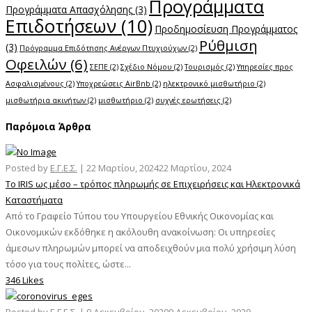
Προγράμματα
Προγράμματα Απασχόλησης
(3)
Επιδοτήσεων
(10)
Προδημοσίευση Προγράμματος
Ρύθμιση
(3)
Πρόγραμμα Επιδότησης Ανέργων Πτυχιούχων
(2)
Οφειλών
(6)
ΣΕΠΕ
(2)
Σχέδιο Νόμου
(2)
Τουρισμός
(2)
Υπηρεσίες προς
Ασφαλισμένους
(2)
Υποχρεώσεις AirBnb
(2)
ηλεκτρονικό μισθωτήριο
(2)
μισθωτήρια ακινήτων
(2)
μισθωτήριο
(2)
συχνές ερωτήσεις
(2)
Παρόμοια Άρθρα
Posted by
Ε.Γ.Ε.Σ.
|
22 Μαρτίου, 2024
22 Μαρτίου, 2024
Το IRIS ως μέσο – τρόπος πληρωμής σε Επιχειρήσεις και Ηλεκτρονικά
Καταστήματα
Από το Γραφείο Τύπου του Υπουργείου Εθνικής Οικονομίας και
Οικονομικών εκδόθηκε η ακόλουθη ανακοίνωση: Οι υπηρεσίες
άμεσων πληρωμών μπορεί να αποδειχθούν μια πολύ χρήσιμη λύση
τόσο για τους πολίτες, ώστε...
346 Likes