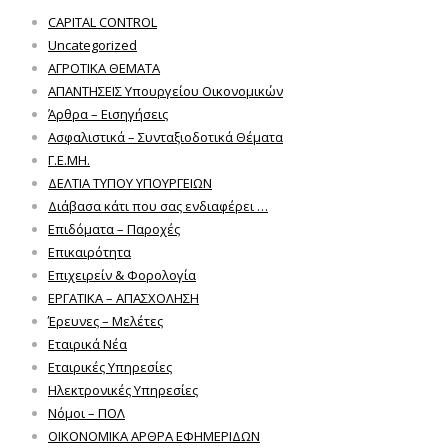
CAPITAL CONTROL
Uncategorized
ΑΓΡΟΤΙΚΑ ΘΕΜΑΤΑ
ΑΠΑΝΤΗΣΕΙΣ Υπουργείου Οικονομικών
Άρθρα – Εισηγήσεις
Ασφαλιστικά – Συνταξιοδοτικά Θέματα
Γ.Ε.ΜΗ.
ΔΕΛΤΙΑ ΤΥΠΟΥ ΥΠΟΥΡΓΕΙΩΝ
Διάβασα κάτι που σας ενδιαφέρει …
Επιδόματα – Παροχές
Επικαιρότητα
Επιχειρείν & Φορολογία
ΕΡΓΑΤΙΚΑ – ΑΠΑΣΧΟΛΗΣΗ
Έρευνες – Μελέτες
Εταιρικά Νέα
Εταιρικές Υπηρεσίες
Ηλεκτρονικές Υπηρεσίες
Νόμοι – ΠΟΛ
ΟΙΚΟΝΟΜΙΚΑ ΑΡΘΡΑ ΕΦΗΜΕΡΙΔΩΝ