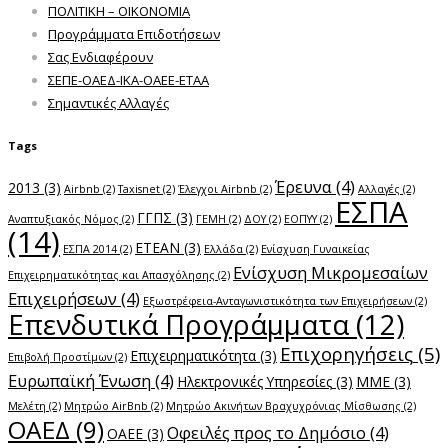
ΠΟΛΙΤΙΚΗ – ΟΙΚΟΝΟΜΙΑ
Προγράμματα Επιδοτήσεων
Σας Ενδιαφέρουν
ΣΕΠΕ-ΟΑΕΔ-ΙΚΑ-ΟΑΕΕ-ΕΤΑΑ
Σημαντικές Αλλαγές
Tags
Έρευνα
(4)
2013
(3)
Airbnb
(2)
Taxisnet
(2)
Έλεγχοι Airbnb
(2)
Αλλαγές
(2)
ΕΣΠΑ
ΓΓΠΣ
(3)
Αναπτυξιακός Νόμος
(2)
ΓΕΜΗ
(2)
ΔΟΥ
(2)
ΕΟΠΥΥ
(2)
(14)
ΕΤΕΑΝ
(3)
ΕΣΠΑ 2014
(2)
Ελλάδα
(2)
Ενίσχυση Γυναικείας
Ενίσχυση Μικρομεσαίων
Επιχειρηματικότητας και Απασχόλησης
(2)
Επιχειρήσεων
(4)
Εξωστρέφεια-Ανταγωνιστικότητα των Επιχειρήσεων
(2)
Επενδυτικά Προγράμματα
(12)
Επιχορηγήσεις
(5)
Επιχειρηματικότητα
(3)
Επιβολή Προστίμων
(2)
Ευρωπαϊκή Ένωση
(4)
Ηλεκτρονικές Υπηρεσίες
(3)
ΜΜΕ
(3)
Μελέτη
(2)
Μητρώο AirBnb
(2)
Μητρώο Ακινήτων Βραχυχρόνιας Μίσθωσης
(2)
ΟΑΕΔ
(9)
Οφειλές προς το Δημόσιο
(4)
ΟΑΕΕ
(3)