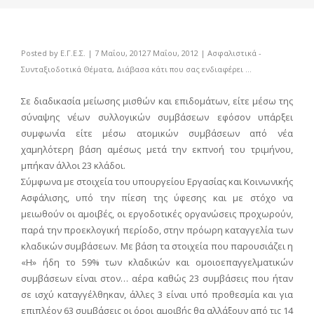
Posted by
Ε.Γ.Ε.Σ.
|
7 Μαΐου, 2012
7 Μαΐου, 2012
|
Ασφαλιστικά -
Συνταξιοδοτικά Θέματα
,
Διάβασα κάτι που σας ενδιαφέρει ...
Σε διαδικασία μείωσης μισθών και επιδομάτων, είτε μέσω της
σύναψης νέων συλλογικών συμβάσεων εφόσον υπάρξει
συμφωνία είτε μέσω ατομικών συμβάσεων από νέα
χαμηλότερη βάση αμέσως μετά την εκπνοή του τριμήνου,
μπήκαν άλλοι 23 κλάδοι.
Σύμφωνα με στοιχεία του υπουργείου Εργασίας και Κοινωνικής
Ασφάλισης, υπό την πίεση της ύφεσης και με στόχο να
μειωθούν οι αμοιβές, οι εργοδοτικές οργανώσεις προχωρούν,
παρά την προεκλογική περίοδο, στην πρόωρη καταγγελία των
κλαδικών συμβάσεων. Με βάση τα στοιχεία που παρουσιάζει η
«Η» ήδη το 59% των κλαδικών και ομοιοεπαγγελματικών
συμβάσεων είναι στον… αέρα καθώς 23 συμβάσεις που ήταν
σε ισχύ καταγγέλθηκαν, άλλες 3 είναι υπό προθεσμία και για
επιπλέον 63 συμβάσεις οι όροι αμοιβής θα αλλάξουν από τις 14