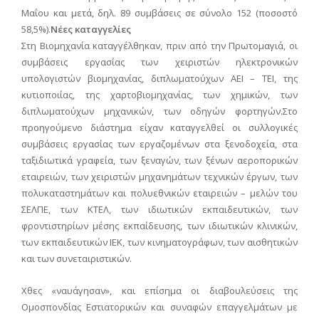
Μαΐου και μετά, δηλ. 89 συμβάσεις σε σύνολο 152 (ποσοστό
58,5%).
Νέες καταγγελίες
Στη Βιομηχανία καταγγέλθηκαν, πριν από την Πρωτομαγιά, οι
συμβάσεις εργασίας των χειριστών ηλεκτρονικών
υπολογιστών βιομηχανίας, διπλωματούχων ΑΕΙ – ΤΕΙ, της
κυτιοποιίας, της χαρτοβιομηχανίας, των χημικών, των
διπλωματούχων μηχανικών, των οδηγών φορτηγών.Στο
προηγούμενο διάστημα είχαν καταγγελθεί οι συλλογικές
συμβάσεις εργασίας των εργαζομένων στα ξενοδοχεία, στα
ταξιδιωτικά γραφεία, των ξεναγών, των ξένων αεροπορικών
εταιρειών, των χειριστών μηχανημάτων τεχνικών έργων, των
πολυκαταστημάτων και πολυεθνικών εταιρειών – μελών του
ΣΕΛΠΕ, των ΚΤΕΛ, των ιδιωτικών εκπαιδευτικών, των
φροντιστηρίων μέσης εκπαίδευσης, των ιδιωτικών κλινικών,
των εκπαιδευτικών ΙΕΚ, των κινηματογράφων, των αισθητικών
και των συνεταιριστικών.
Χθες «ναυάγησαν», και επίσημα οι διαβουλεύσεις της
Ομοσπονδίας Εστιατορικών και συναφών επαγγελμάτων με