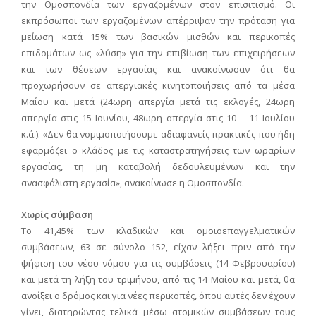
την Ομοσπονδία των εργαζομένων στον επισιτισμό. Οι
εκπρόσωποι των εργαζομένων απέρριψαν την πρόταση για
μείωση κατά 15% των βασικών μισθών και περικοπές
επιδομάτων ως «λύση» για την επιβίωση των επιχειρήσεων
και των θέσεων εργασίας και ανακοίνωσαν ότι θα
προχωρήσουν σε απεργιακές κινητοποιήσεις από τα μέσα
Μαΐου και μετά (24ωρη απεργία μετά τις εκλογές, 24ωρη
απεργία στις 15 Ιουνίου, 48ωρη απεργία στις 10 – 11 Ιουλίου
κ.ά.). «Δεν θα νομιμοποιήσουμε αδιαφανείς πρακτικές που ήδη
εφαρμόζει ο κλάδος με τις καταστρατηγήσεις των ωραρίων
εργασίας, τη μη καταβολή δεδουλευμένων και την
ανασφάλιστη εργασία», ανακοίνωσε η Ομοσπονδία.
Χωρίς σύμβαση
Το 41,45% των κλαδικών και ομοιοεπαγγελματικών
συμβάσεων, 63 σε σύνολο 152, είχαν λήξει πριν από την
ψήφιση του νέου νόμου για τις συμβάσεις (14 Φεβρουαρίου)
και μετά τη λήξη του τριμήνου, από τις 14 Μαΐου και μετά, θα
ανοίξει ο δρόμος και για νέες περικοπές, όπου αυτές δεν έχουν
γίνει, διατηρώντας τελικά μέσω ατομικών συμβάσεων τους