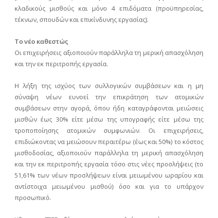
κλαδικούς μισθούς και μόνο 4 επιδόματα (προϋπηρεσίας,
τέκνων, σπουδών και επικίνδυνης εργασίας).
Το νέο καθεστώς
Οι επιχειρήσεις αξιοποιούν παράλληλα τη μερική απασχόληση
και την εκ περιτροπής εργασία.
Η λήξη της ισχύος των συλλογικών συμβάσεων και η μη
σύναψη νέων ευνοεί την επικράτηση των ατομικών
συμβάσεων στην αγορά, όπου ήδη καταγράφονται μειώσεις
μισθών έως 30% είτε μέσω της υπογραφής είτε μέσω της
τροποποίησης ατομικών συμφωνιών. Οι επιχειρήσεις,
επιδιώκοντας να μειώσουν περαιτέρω (έως και 50%) το κόστος
μισθοδοσίας, αξιοποιούν παράλληλα τη μερική απασχόληση
και την εκ περιτροπής εργασία τόσο στις νέες προσλήψεις (το
51,61% των νέων προσλήψεων είναι μειωμένου ωραρίου και
αντίστοιχα μειωμένου μισθού) όσο και για το υπάρχον
προσωπικό.