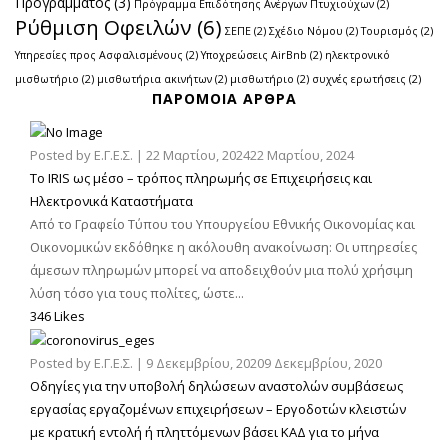
Προγράμματος
(3)
Πρόγραμμα Επιδότησης Ανέργων Πτυχιούχων
(2)
Ρύθμιση Οφειλών
(6)
ΣΕΠΕ
(2)
Σχέδιο Νόμου
(2)
Τουρισμός
(2)
Υπηρεσίες προς Ασφαλισμένους
(2)
Υποχρεώσεις AirBnb
(2)
ηλεκτρονικό
μισθωτήριο
(2)
μισθωτήρια ακινήτων
(2)
μισθωτήριο
(2)
συχνές ερωτήσεις
(2)
ΠΑΡΌΜΟΙΑ ΆΡΘΡΑ
Posted by
Ε.Γ.Ε.Σ.
|
22 Μαρτίου, 2024
22 Μαρτίου, 2024
Το IRIS ως μέσο – τρόπος πληρωμής σε Επιχειρήσεις και
Ηλεκτρονικά Καταστήματα
Από το Γραφείο Τύπου του Υπουργείου Εθνικής Οικονομίας και
Οικονομικών εκδόθηκε η ακόλουθη ανακοίνωση: Οι υπηρεσίες
άμεσων πληρωμών μπορεί να αποδειχθούν μια πολύ χρήσιμη
λύση τόσο για τους πολίτες, ώστε...
346 Likes
Posted by
Ε.Γ.Ε.Σ.
|
9 Δεκεμβρίου, 2020
9 Δεκεμβρίου, 2020
Οδηγίες για την υποβολή δηλώσεων αναστολών συμβάσεως
εργασίας εργαζομένων επιχειρήσεων – Εργοδοτών κλειστών
με κρατική εντολή ή πληττόμενων βάσει ΚΑΔ για το μήνα