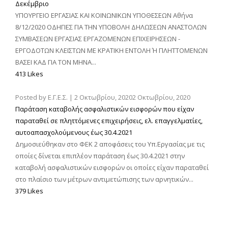
Δεκέμβριο
ΥΠΟΥΡΓΕΙΟ ΕΡΓΑΣΙΑΣ ΚΑΙ ΚΟΙΝΩΝΙΚΩΝ ΥΠΟΘΕΣΕΩΝ Αθήνα
8/12/2020 ΟΔΗΓΙΕΣ ΓΙΑ ΤΗΝ ΥΠΟΒΟΛΗ ΔΗΛΩΣΕΩΝ ΑΝΑΣΤΟΛΩΝ
ΣΥΜΒΑΣΕΩΝ ΕΡΓΑΣΙΑΣ ΕΡΓΑΖΟΜΕΝΩΝ ΕΠΙΧΕΙΡΗΣΕΩΝ -
ΕΡΓΟΔΟΤΩΝ ΚΛΕΙΣΤΩΝ ΜΕ ΚΡΑΤΙΚΗ ΕΝΤΟΛΗ Ή ΠΛΗΤΤΟΜΕΝΩΝ
ΒΑΣΕΙ ΚΑΔ ΓΙΑ ΤΟΝ ΜΗΝΑ...
413 Likes
Posted by
Ε.Γ.Ε.Σ.
|
2 Οκτωβρίου, 2020
2 Οκτωβρίου, 2020
Παράταση καταβολής ασφαλιστικών εισφορών που είχαν
παραταθεί σε πληττόμενες επιχειρήσεις, ελ. επαγγελματίες,
αυτοαπασχολούμενους έως 30.4.2021
Δημοσιεύθηκαν στο ΦΕΚ 2 αποφάσεις του Υπ.Εργασίας με τις
οποίες δίνεται επιπλέον παράταση έως 30.4.2021 στην
καταβολή ασφαλιστικών εισφορών οι οποίες είχαν παραταθεί
στο πλαίσιο των μέτρων αντιμετώπισης των αρνητικών...
379 Likes