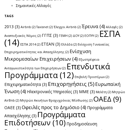
Σημαντικές Αλλαγές
TAGS
Έρευνα
(4)
2013
(3)
Airbnb
(2)
Taxisnet
(2)
Έλεγχοι Airbnb
(2)
Αλλαγές
(2)
ΕΣΠΑ
ΓΓΠΣ
(3)
Αναπτυξιακός Νόμος
(2)
ΓΕΜΗ
(2)
ΔΟΥ
(2)
ΕΟΠΥΥ
(2)
(14)
ΕΤΕΑΝ
(3)
ΕΣΠΑ 2014
(2)
Ελλάδα
(2)
Ενίσχυση Γυναικείας
Ενίσχυση
Επιχειρηματικότητας και Απασχόλησης
(2)
Μικρομεσαίων Επιχειρήσεων
(4)
Εξωστρέφεια-
Επενδυτικά
Ανταγωνιστικότητα των Επιχειρήσεων
(2)
Προγράμματα
(12)
Επιβολή Προστίμων
(2)
Επιχορηγήσεις
(5)
Ευρωπαϊκή
Επιχειρηματικότητα
(3)
Ένωση
(4)
Ηλεκτρονικές Υπηρεσίες
(3)
ΜΜΕ
(3)
Μελέτη
(2)
Μητρώο
ΟΑΕΔ
(9)
AirBnb
(2)
Μητρώο Ακινήτων Βραχυχρόνιας Μίσθωσης
(2)
Οφειλές προς το Δημόσιο
(4)
ΟΑΕΕ
(3)
Προγράμματα
Προγράμματα
Απασχόλησης
(3)
Επιδοτήσεων
(10)
Προδημοσίευση