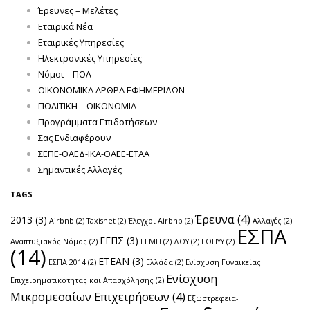
Έρευνες – Μελέτες
Εταιρικά Νέα
Εταιρικές Υπηρεσίες
Ηλεκτρονικές Υπηρεσίες
Νόμοι – ΠΟΛ
ΟΙΚΟΝΟΜΙΚΑ ΑΡΘΡΑ ΕΦΗΜΕΡΙΔΩΝ
ΠΟΛΙΤΙΚΗ – ΟΙΚΟΝΟΜΙΑ
Προγράμματα Επιδοτήσεων
Σας Ενδιαφέρουν
ΣΕΠΕ-ΟΑΕΔ-ΙΚΑ-ΟΑΕΕ-ΕΤΑΑ
Σημαντικές Αλλαγές
TAGS
Έρευνα
(4)
2013
(3)
Airbnb
(2)
Taxisnet
(2)
Έλεγχοι Airbnb
(2)
Αλλαγές
(2)
ΕΣΠΑ
ΓΓΠΣ
(3)
Αναπτυξιακός Νόμος
(2)
ΓΕΜΗ
(2)
ΔΟΥ
(2)
ΕΟΠΥΥ
(2)
(14)
ΕΤΕΑΝ
(3)
ΕΣΠΑ 2014
(2)
Ελλάδα
(2)
Ενίσχυση Γυναικείας
Ενίσχυση
Επιχειρηματικότητας και Απασχόλησης
(2)
Μικρομεσαίων Επιχειρήσεων
(4)
Εξωστρέφεια-