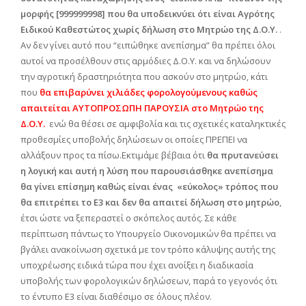
μορφής [999999998] που θα υποδεικνύει ότι είναι Αγρότης
Ειδικού Καθεστώτος χωρίς δήλωση στο Μητρώο της Δ.Ο.Υ.
.
Αν δεν γίνει αυτό που “ειπώθηκε ανεπίσημα” θα πρέπει όλοι
αυτοί να προσέλθουν στις αρμόδιες Δ.Ο.Υ. και να δηλώσουν
την αγροτική δραστηριότητα που ασκούν στο μητρώο, κάτι
που
θα επιβαρύνει χιλιάδες φορολογούμενους καθώς
απαιτείται ΑΥΤΟΠΡΟΣΩΠΗ ΠΑΡΟΥΣΙΑ στο Μητρώο της
Δ.Ο.Υ.
ενώ θα θέσει σε αμφιβολία και τις σχετικές καταληκτικές
προθεσμίες υποβολής δηλώσεων οι οποίες ΠΡΕΠΕΙ να
αλλάξουν προς τα πίσω.Εκτιμάμε βέβαια ότι
θα πρυτανεύσει
η λογική και αυτή η λύση που παρουσιάσθηκε ανεπίσημα
θα γίνει επίσημη καθώς είναι ένας «εύκολος» τρόπος που
θα επιτρέπει το Ε3 και δεν θα απαιτεί δήλωση στο μητρώο
,
έτσι ώστε να ξεπεραστεί ο σκόπελος αυτός. Σε κάθε
περίπτωση πάντως το Υπουργείο Οικονομικών θα πρέπει να
βγάλει ανακοίνωση σχετικά με τον τρόπο κάλυψης αυτής της
υποχρέωσης ειδικά τώρα που έχει ανοίξει η διαδικασία
υποβολής των φορολογικών δηλώσεων, παρά το γεγονός ότι
το έντυπο Ε3 είναι διαθέσιμο σε όλους πλέον.