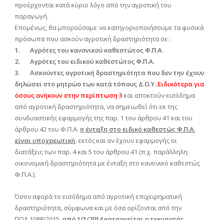
προέρχονται κατά κύριο λόγο από την αγροτική του
παραγωγή.
Επομένως, θα μπορούσαμε να κατηγοριοποιήσουμε τα φυσικά
πρόσωπα που ασκούν αγροτική δραστηριότητα σε :
1.
Αγρότες του κανονικού καθεστώτος Φ.Π.Α.
2.
Αγρότες του ειδικού καθεστώτος Φ.Π.Α.
3.
Ασκούντες αγροτική δραστηριότητα που δεν την έχουν
δηλώσει στο μητρώο των κατά τόπους Δ.Ο.Υ..
Ειδικότερα για
όσους ανήκουν στην περίπτωση 3
και αποκτούν εισόδημα
από αγροτική δραστηριότητα, να σημειωθεί ότι εκ της
συνδυαστικής εφαρμογής της παρ. 1 του άρθρου 41 και του
άρθρου 42 του Φ.Π.Α.
η ένταξη στο ειδικό καθεστώς Φ.Π.Α.
είναι υποχρεωτική
, εκτός και αν έχουν εφαρμογής οι
διατάξεις των παρ. 4 και 5 του άρθρου 41 (π.χ. παράλληλη
οικονομική δραστηριότητα με ένταξη στο κανονικό καθεστώς
Φ.Π.Α.).
Όσον αφορά το εισόδημα από αγροτική επιχειρηματική
δραστηριότητα, σύμφωνα και με όσα ορίζονται από την
ΠΟΛ.1088/2015,
από 1/1/2014 καταργείται ο τεκμαρτός