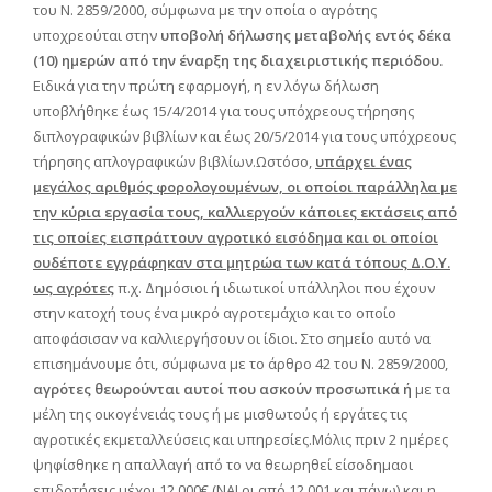
του Ν. 2859/2000, σύμφωνα με την οποία ο αγρότης
υποχρεούται στην
υποβολή δήλωσης μεταβολής εντός δέκα
(10) ημερών από την έναρξη της διαχειριστικής περιόδου.
Ειδικά για την πρώτη εφαρμογή, η εν λόγω δήλωση
υποβλήθηκε έως 15/4/2014 για τους υπόχρεους τήρησης
διπλογραφικών βιβλίων και έως 20/5/2014 για τους υπόχρεους
τήρησης απλογραφικών βιβλίων.Ωστόσο,
υπάρχει ένας
μεγάλος αριθμός φορολογουμένων, οι οποίοι παράλληλα με
την κύρια εργασία τους, καλλιεργούν κάποιες εκτάσεις από
τις οποίες εισπράττουν αγροτικό εισόδημα και οι οποίοι
ουδέποτε εγγράφηκαν στα μητρώα των κατά τόπους Δ.Ο.Υ.
ως αγρότες
π.χ. Δημόσιοι ή ιδιωτικοί υπάλληλοι που έχουν
στην κατοχή τους ένα μικρό αγροτεμάχιο και το οποίο
αποφάσισαν να καλλιεργήσουν οι ίδιοι. Στο σημείο αυτό να
επισημάνουμε ότι, σύμφωνα με το άρθρο 42 του Ν. 2859/2000,
αγρότες θεωρούνται αυτοί που ασκούν προσωπικά ή
με τα
μέλη της οικογένειάς τους ή με μισθωτούς ή εργάτες τις
αγροτικές εκμεταλλεύσεις και υπηρεσίες.Μόλις πριν 2 ημέρες
ψηφίσθηκε η απαλλαγή από το να θεωρηθεί είσοδημαοι
επιδοτήσεις μέχρι 12.000€ (ΝΑΙ οι από 12.001 και πάνω) και η