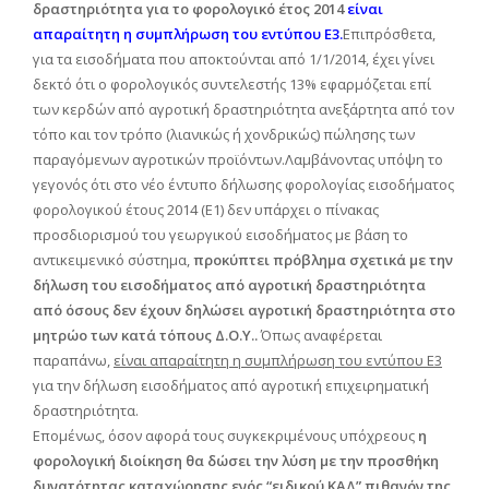
δραστηριότητα για το φορολογικό έτος 2014
είναι
απαραίτητη η συμπλήρωση του εντύπου Ε3.
Επιπρόσθετα,
για τα εισοδήματα που αποκτούνται από 1/1/2014, έχει γίνει
δεκτό ότι ο φορολογικός συντελεστής 13% εφαρμόζεται επί
των κερδών από αγροτική δραστηριότητα ανεξάρτητα από τον
τόπο και τον τρόπο (λιανικώς ή χονδρικώς) πώλησης των
παραγόμενων αγροτικών προϊόντων.Λαμβάνοντας υπόψη το
γεγονός ότι στο νέο έντυπο δήλωσης φορολογίας εισοδήματος
φορολογικού έτους 2014 (Ε1) δεν υπάρχει ο πίνακας
προσδιορισμού του γεωργικού εισοδήματος με βάση το
αντικειμενικό σύστημα,
προκύπτει πρόβλημα σχετικά με την
δήλωση του εισοδήματος από αγροτική δραστηριότητα
από όσους δεν έχουν δηλώσει αγροτική δραστηριότητα στο
μητρώο των κατά τόπους Δ.Ο.Υ..
Όπως αναφέρεται
παραπάνω,
είναι απαραίτητη η συμπλήρωση του εντύπου Ε3
για την δήλωση εισοδήματος από αγροτική επιχειρηματική
δραστηριότητα.
Επομένως, όσον αφορά τους συγκεκριμένους υπόχρεους
η
φορολογική διοίκηση θα δώσει την λύση με την προσθήκη
δυνατότητας καταχώρησης ενός “ειδικού ΚΑΔ” πιθανόν της