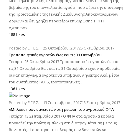
Μέσω ηλεκτρονικής πλατφόρμας γίνεται πλέον η έκδοση της
βεβαίωσης του επαγγελματία αγρότη που φέρει την υπογραφή
της Προϊσταμένης της Γενικής Διεύθυνσης Αποκεντρωμένων
Δομών και δεν χρήζει περαιτέρω επικύρωσης. ΠΗΓΗ:
Agronews...
188 Likes
Posted by
Ε.Γ.Ε.Σ.
|
25 Οκτωβρίου, 2017
25 Οκτωβρίου, 2017
Τροποποιητικές αγροτών έως και τις 31 Οκτωβρίου
Τετάρτη 25 Οκτωβρίου 2017 Τροποποιητικές αγροτών έως και
τις 31 Οκτωβρίου Έως και τις 31 Οκτωβρίου έχουν προθεσμία
οι κατ’ επάγγελμα αγρότες να υποβάλουν ηλεκτρονικά, μέσω
του συστήματος TAXIS, τροποποιητικές...
136 Likes
Posted by
Ε.Γ.Ε.Σ.
|
13 Σεπτεμβρίου, 2017
13 Σεπτεμβρίου, 2017
«Μπλόκο» των δανειστών στη μείωση του αγροτικού ΦΠΑ.
Τετάρτη 13 Σεπτεμβρίου 2017 O ΦΠΑ στα αγροτικά εφόδια
προκαλεί την πρώτη εμπλοκή στη διαπραγμάτευση με τους
δανειστές. Η απαίτηση της πλευράς των δανειστών να