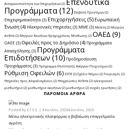
Επενδυτικά
Ανταγωνιστικότητα των Επιχειρήσεων
(2)
Προγράμματα
(12)
Επιβολή Προστίμων
(2)
Επιχορηγήσεις
(5)
Ευρωπαϊκή
Επιχειρηματικότητα
(3)
Ένωση
(4)
Ηλεκτρονικές Υπηρεσίες
(3)
ΜΜΕ
(3)
Μελέτη
(2)
Μητρώο
ΟΑΕΔ
(9)
AirBnb
(2)
Μητρώο Ακινήτων Βραχυχρόνιας Μίσθωσης
(2)
Οφειλές προς το Δημόσιο
(4)
ΟΑΕΕ
(3)
Προγράμματα
Προγράμματα
Απασχόλησης
(3)
Επιδοτήσεων
(10)
Προδημοσίευση
Προγράμματος
(3)
Πρόγραμμα Επιδότησης Ανέργων Πτυχιούχων
(2)
Ρύθμιση Οφειλών
(6)
ΣΕΠΕ
(2)
Σχέδιο Νόμου
(2)
Τουρισμός
(2)
Υπηρεσίες προς Ασφαλισμένους
(2)
Υποχρεώσεις AirBnb
(2)
ηλεκτρονικό
μισθωτήριο
(2)
μισθωτήρια ακινήτων
(2)
μισθωτήριο
(2)
συχνές ερωτήσεις
(2)
ΠΑΡΌΜΟΙΑ ΆΡΘΡΑ
Posted by
Ε.Γ.Ε.Σ.
|
4 Ιουνίου, 2020
4 Ιουνίου, 2020
Μέσω ηλεκτρονικής πλατφόρμας η βεβαίωση επαγγελματία
αγρότη