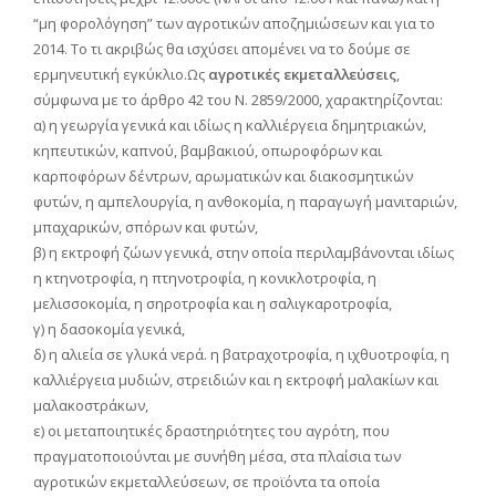
“μη φορολόγηση” των αγροτικών αποζημιώσεων και για το
2014. Το τι ακριβώς θα ισχύσει απομένει να το δούμε σε
ερμηνευτική εγκύκλιο.Ως
αγροτικές εκμεταλλεύσεις
,
σύμφωνα με το άρθρο 42 του Ν. 2859/2000, χαρακτηρίζονται:
α) η γεωργία γενικά και ιδίως η καλλιέργεια δημητριακών,
κηπευτικών, καπνού, βαμβακιού, οπωροφόρων και
καρποφόρων δέντρων, αρωματικών και διακοσμητικών
φυτών, η αμπελουργία, η ανθοκομία, η παραγωγή μανιταριών,
μπαχαρικών, σπόρων και φυτών,
β) η εκτροφή ζώων γενικά, στην οποία περιλαμβάνονται ιδίως
η κτηνοτροφία, η πτηνοτροφία, η κονικλοτροφία, η
μελισσοκομία, η σηροτροφία και η σαλιγκαροτροφία,
γ) η δασοκομία γενικά,
δ) η αλιεία σε γλυκά νερά. η βατραχοτροφία, η ιχθυοτροφία, η
καλλιέργεια μυδιών, στρειδιών και η εκτροφή μαλακίων και
μαλακοστράκων,
ε) οι μεταποιητικές δραστηριότητες του αγρότη, που
πραγματοποιούνται με συνήθη μέσα, στα πλαίσια των
αγροτικών εκμεταλλεύσεων, σε προϊόντα τα οποία