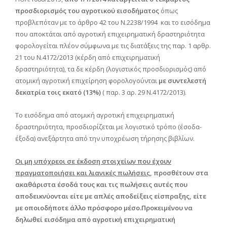
προσδιορισμός του αγροτικού εισοδήματος
όπως
προβλεπόταν με το άρθρο 42 του Ν.2238/1994 και το εισόδημα
που αποκτάται από αγροτική επιχειρηματική δραστηριότητα
φορολογείται πλέον σύμφωνα με τις διατάξεις της παρ. 1 αρθρ.
21 του Ν.4172/2013 (κέρδη από επιχειρηματική
δραστηριότητα), τα δε κέρδη (λογιστικός προσδιορισμός) από
ατομική αγροτική επιχείρηση φορολογούνται
με συντελεστή
δεκατρία τοις εκατό (13%)
( παρ. 3 αρ. 29 Ν.4172/2013).
Το εισόδημα από ατομική αγροτική επιχειρηματική
δραστηριότητα, προσδιορίζεται με λογιστικό τρόπο (έσοδα-
έξοδα) ανεξάρτητα από την υποχρέωση τήρησης βιβλίων.
Οι μη υπόχρεοι σε έκδοση στοιχείων που έχουν
πραγματοποιήσει και λιανικές πωλήσεις
, προσθέτουν στα
ακαθάριστα έσοδά τους και τις πωλήσεις αυτές που
αποδεικνύονται είτε με απλές αποδείξεις είσπραξης, είτε
με οποιοδήποτε άλλο πρόσφορο μέσο.
Προκειμένου να
δηλωθεί εισόδημα από αγροτική επιχειρηματική