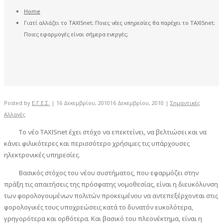
Home
Γιατί αλλάζει το TAXISnet; Ποιες νέες υπηρεσίες θα παρέχει το TAXISnet;
Ποιες εφαρμογές είναι σήμερα ενεργές;
Posted by
Ε.Γ.Ε.Σ.
|
16 Δεκεμβρίου, 2010
16 Δεκεμβρίου, 2010
|
Σημαντικές
Αλλαγές
Το νέο TAXISnet έχει στόχο να επεκτείνει, να βελτιώσει και να
κάνει φιλικότερες και περισσότερο χρήσιμες τις υπάρχουσες
ηλεκτρονικές υπηρεσίες.
Βασικός στόχος του νέου συστήματος, που εφαρμόζει στην
πράξη τις απαιτήσεις της πρόσφατης νομοθεσίας, είναι η διευκόλυνση
των φορολογουμένων πολιτών προκειμένου να αντεπεξέρχονται στις
φορολογικές τους υποχρεώσεις κατά το δυνατόν ευκολότερα,
γρηγορότερα και ορθότερα. Και βασικό του πλεονέκτημα, είναι η