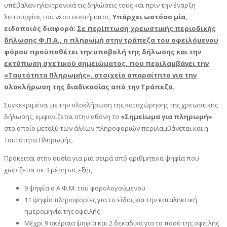
υπέβαλαν ηλεκτρονικά τις δηλώσεις τους και πριν την έναρξη
λειτουργίας του νέου συστήματος.
Υπάρχει ωστόσο μία,
ειδοποιός διαφορά:
Σε περίπτωση χρεωστικής περιοδικής
δήλωσης Φ.Π.Α., η πληρωμή στην τράπεζα του οφειλόμενου
φόρου προϋποθέτει την υποβολή της δήλωσης και την
εκτύπωση σχετικού σημειώματος, που περιλαμβάνει την
«Ταυτότητα Πληρωμής», στοιχείο απαραίτητο για την
ολοκλήρωση της διαδικασίας από την Τράπεζα.
Συγκεκριμένα, με την ολοκλήρωση της καταχώρησης της χρεωστικής
δήλωσης, εμφανίζεται στην οθόνη το
«Σημείωμα για πληρωμή»
στο οποίο μεταξύ των άλλων πληροφοριών περιλαμβάνεται και η
Ταυτότητα Πληρωμής.
Πρόκειται στην ουσία για μια σειρά από αριθμητικά ψηφία που
χωρίζεται σε 3 μέρη ως εξής :
9 ψηφία ο Α.Φ.Μ. του φορολογούμενου
11 ψηφία πληροφορίες για το είδος και την καταληκτική
ημερομηνία της οφειλής
Μέχρι 9 ακέραια ψηφία και 2 δεκαδικά για το ποσό της οφειλής