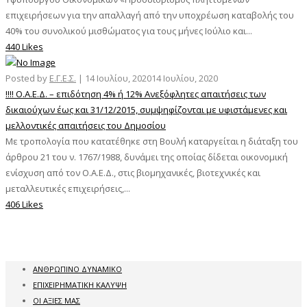
επιχειρήσεων για την απαλλαγή από την υποχρέωση καταβολής του
40% του συνολικού μισθώματος για τους μήνες Ιούλιο και...
440 Likes
Posted by
Ε.Γ.Ε.Σ.
|
14 Ιουλίου, 2020
14 Ιουλίου, 2020
!!!! Ο.Α.Ε.Δ. – επιδότηση 4% ή 12% Ανεξόφλητες απαιτήσεις των
δικαιούχων έως και 31/12/2015, συμψηφίζονται με υφιστάμενες και
μελλοντικές απαιτήσεις του Δημοσίου
Με τροπολογία που κατατέθηκε στη Βουλή καταργείται η διάταξη του
άρθρου 21 του ν. 1767/1988, δυνάμει της οποίας δίδεται οικονομική
ενίσχυση από τον Ο.Α.Ε.Δ., στις βιομηχανικές, βιοτεχνικές και
μεταλλευτικές επιχειρήσεις,...
406 Likes
ΑΝΘΡΩΠΙΝΟ ΔΥΝΑΜΙΚΟ
ΕΠΙΧΕΙΡΗΜΑΤΙΚΗ ΚΑΛΥΨΗ
ΟΙ ΑΞΙΕΣ ΜΑΣ