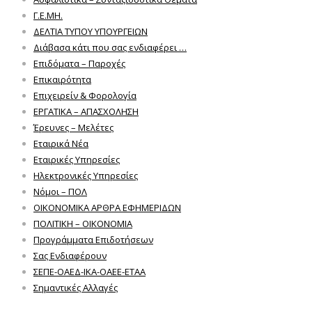
Γ.Ε.ΜΗ.
ΔΕΛΤΙΑ ΤΥΠΟΥ ΥΠΟΥΡΓΕΙΩΝ
Διάβασα κάτι που σας ενδιαφέρει …
Επιδόματα – Παροχές
Επικαιρότητα
Επιχειρείν & Φορολογία
ΕΡΓΑΤΙΚΑ – ΑΠΑΣΧΟΛΗΣΗ
Έρευνες – Μελέτες
Εταιρικά Νέα
Εταιρικές Υπηρεσίες
Ηλεκτρονικές Υπηρεσίες
Νόμοι – ΠΟΛ
ΟΙΚΟΝΟΜΙΚΑ ΑΡΘΡΑ ΕΦΗΜΕΡΙΔΩΝ
ΠΟΛΙΤΙΚΗ – ΟΙΚΟΝΟΜΙΑ
Προγράμματα Επιδοτήσεων
Σας Ενδιαφέρουν
ΣΕΠΕ-ΟΑΕΔ-ΙΚΑ-ΟΑΕΕ-ΕΤΑΑ
Σημαντικές Αλλαγές