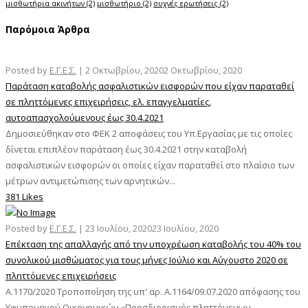
μισθωτήρια ακινήτων
(2)
μισθωτήριο
(2)
συχνές ερωτήσεις
(2)
Παρόμοια Άρθρα
Posted by
Ε.Γ.Ε.Σ.
|
2 Οκτωβρίου, 2020
2 Οκτωβρίου, 2020
Παράταση καταβολής ασφαλιστικών εισφορών που είχαν παραταθεί
σε πληττόμενες επιχειρήσεις, ελ. επαγγελματίες,
αυτοαπασχολούμενους έως 30.4.2021
Δημοσιεύθηκαν στο ΦΕΚ 2 αποφάσεις του Υπ.Εργασίας με τις οποίες
δίνεται επιπλέον παράταση έως 30.4.2021 στην καταβολή
ασφαλιστικών εισφορών οι οποίες είχαν παραταθεί στο πλαίσιο των
μέτρων αντιμετώπισης των αρνητικών...
381 Likes
Posted by
Ε.Γ.Ε.Σ.
|
23 Ιουλίου, 2020
23 Ιουλίου, 2020
Επέκταση της απαλλαγής από την υποχρέωση καταβολής του 40% του
συνολικού μισθώματος για τους μήνες Ιούλιο και Αύγουστο 2020 σε
πληττόμενες επιχειρήσεις
Α.1170/2020 Τροποποίηση της υπ' αρ. Α.1164/09.07.2020 απόφασης του
Υφυπουργού Οικονομικών «Προσδιορισμός πληττόμενων