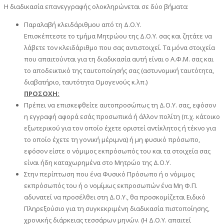
Η διαδικασία επανεγγραφής ολοκληρώνεται σε δύο βήματα:
Παραλαβή κλειδάριθμου από τη Δ.Ο.Υ.
Επισκέπτεστε το τμήμα Μητρώου της Δ.Ο.Υ. σας και ζητάτε να
λάβετε τον κλειδάριθμο που σας αντιστοιχεί. Τα μόνα στοιχεία
που απαιτούνται για τη διαδικασία αυτή είναι ο Α.Φ.Μ. σας και
το αποδεικτικό της ταυτοποίησής σας (αστυνομική ταυτότητα,
διαβατήριο, ταυτότητα Ομογενούς κ.λπ.)
ΠΡΟΣΟΧΗ:
Πρέπει να επισκεφθείτε αυτοπροσώπως τη Δ.Ο.Υ. σας, εφόσον
η εγγραφή αφορά εσάς προσωπικά ή άλλον πολίτη (π.χ. κάτοικο
εξωτερικού για τον οποίο έχετε οριστεί αντίκλητος ή τέκνο για
το οποίο έχετε τη γονική μέριμνα) ή μη φυσικό πρόσωπο,
εφόσον είστε ο νόμιμος εκπρόσωπός του και τα στοιχεία σας
είναι ήδη καταχωρημένα στο Μητρώο της Δ.Ο.Υ.
Στην περίπτωση που ένα Φυσικό Πρόσωπο ή ο νόμιμος
εκπρόσωπός του ή ο νομίμως εκπροσωπών ένα Μη Φ.Π.
αδυνατεί να προσέλθει στη Δ.Ο.Υ., θα προσκομίζεται Ειδικό
Πληρεξούσιο για τη συγκεκριμένη διαδικασία πιστοποίησης,
χρονικής διάρκειας τεσσάρων μηνών. (Η Δ.Ο.Υ. απαιτεί