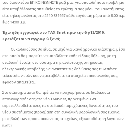
του διαδικτύου ΕΠΙΚΟΙΝΩΝΗΣΤΕ μαζί μας, για οποιοδήποτε πρόβλημα
είτε υποβάλλοντας απευθείας το ερώτημά σας μέσω του συστήματος,
είτε τηλεφωνώντας στο 2510.831667 κάθε εργάσιμη μέρα από 8:00 π.μ.
έως 14:00 μ.μ.
Έχω ήδη εγγραφεί στο TAXISnet πριν την 6η/12/2010.
Χρειάζεται να εγγραφώ ξανά;
Οι κωδικοί σας θα είναι σε ισχύ για ικανό χρονικό διάστημα, μέσα
στο οποίο θα μπορείτε να υποβάλετε κάθε είδους δήλωση, με τη
σταδιακή ένταξη στο σύστημα της αντίστοιχης υπηρεσίας
ηλεκτρονικής υποβολής, να ανακτάτε τις δηλώσεις σας των πέντε
τελευταίων ετών και να μεταβάλετε τα στοιχεία επικοινωνίας σας,
εφόσον απαιτείται.
Στο διάστημα αυτό θα πρέπει να προχωρήσετε σε διαδικασία
επανεγγραφής σας στο νέο TAXISnet, προκειμένου να
εκμεταλλευθείτε όλες τις σταδιακά παρεχόμενες δυνατότητες του
νέου συστήματος (πρόσβαση στη συνολική φορολογική σας εικόνα,
μεταβολή των προσωπικών σας στοιχείων, εξουσιοδότηση λογιστών
κ.λπ.).