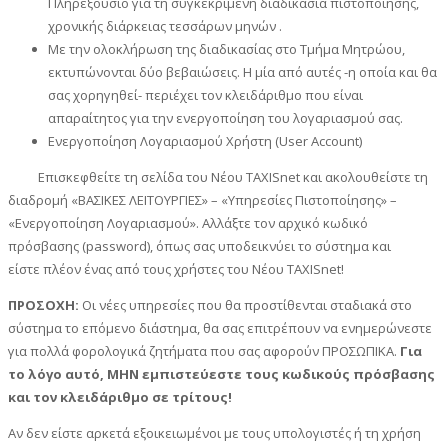
Πληρεξούσιο για τη συγκεκριμένη διαδικασία πιστοποίησης,
χρονικής διάρκειας τεσσάρων μηνών .
Με την ολοκλήρωση της διαδικασίας στο Τμήμα Μητρώου,
εκτυπώνονται δύο βεβαιώσεις. Η μία από αυτές -η οποία και θα
σας χορηγηθεί- περιέχει τον κλειδάριθμο που είναι
απαραίτητος για την ενεργοποίηση του λογαριασμού σας.
Ενεργοποίηση Λογαριασμού Χρήστη (User Account)
Επισκεφθείτε τη σελίδα του Νέου TAXISnet και ακολουθείστε τη
διαδρομή «ΒΑΣΙΚΕΣ ΛΕΙΤΟΥΡΓΙΕΣ» – «Υπηρεσίες Πιστοποίησης» –
«Ενεργοποίηση Λογαριασμού». Αλλάξτε τον αρχικό κωδικό
πρόσβασης (password), όπως σας υποδεικνύει το σύστημα και
είστε πλέον ένας από τους χρήστες του Νέου TAXISnet!
ΠΡΟΣΟΧΗ:
Οι νέες υπηρεσίες που θα προστίθενται σταδιακά στο
σύστημα το επόμενο διάστημα, θα σας επιτρέπουν να ενημερώνεστε
για πολλά φορολογικά ζητήματα που σας αφορούν ΠΡΟΣΩΠΙΚΑ.
Για
το λόγο αυτό, ΜΗΝ εμπιστεύεστε τους κωδικούς πρόσβασης
και τον κλειδάριθμο σε τρίτους!
Αν δεν είστε αρκετά εξοικειωμένοι με τους υπολογιστές ή τη χρήση