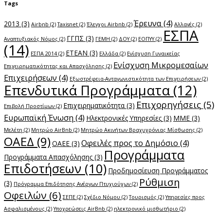
Tags
Έρευνα
(4)
2013
(3)
Airbnb
(2)
Taxisnet
(2)
Έλεγχοι Airbnb
(2)
Αλλαγές
(2)
ΕΣΠΑ
ΓΓΠΣ
(3)
Αναπτυξιακός Νόμος
(2)
ΓΕΜΗ
(2)
ΔΟΥ
(2)
ΕΟΠΥΥ
(2)
(14)
ΕΤΕΑΝ
(3)
ΕΣΠΑ 2014
(2)
Ελλάδα
(2)
Ενίσχυση Γυναικείας
Ενίσχυση Μικρομεσαίων
Επιχειρηματικότητας και Απασχόλησης
(2)
Επιχειρήσεων
(4)
Εξωστρέφεια-Ανταγωνιστικότητα των Επιχειρήσεων
(2)
Επενδυτικά Προγράμματα
(12)
Επιχορηγήσεις
(5)
Επιχειρηματικότητα
(3)
Επιβολή Προστίμων
(2)
Ευρωπαϊκή Ένωση
(4)
Ηλεκτρονικές Υπηρεσίες
(3)
ΜΜΕ
(3)
Μελέτη
(2)
Μητρώο AirBnb
(2)
Μητρώο Ακινήτων Βραχυχρόνιας Μίσθωσης
(2)
ΟΑΕΔ
(9)
Οφειλές προς το Δημόσιο
(4)
ΟΑΕΕ
(3)
Προγράμματα
Προγράμματα Απασχόλησης
(3)
Επιδοτήσεων
(10)
Προδημοσίευση Προγράμματος
Ρύθμιση
(3)
Πρόγραμμα Επιδότησης Ανέργων Πτυχιούχων
(2)
Οφειλών
(6)
ΣΕΠΕ
(2)
Σχέδιο Νόμου
(2)
Τουρισμός
(2)
Υπηρεσίες προς
Ασφαλισμένους
(2)
Υποχρεώσεις AirBnb
(2)
ηλεκτρονικό μισθωτήριο
(2)