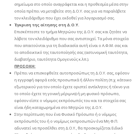
σημείωμα στο οποίο αναγράφεται και η προθεσμία μέσα στην
οποία πρέπει να μεταβείτε στη Δ.Ο.Υ. σας για να παραλάβετε
τον κλειδάριθμο που έχει εκδοθεί για λογαριασμό σας.
Έγκριση της αίτησης στη Δ.Ο.Υ.
Επισκέπτεστε το τμήμα Μητρώου της Δ.Ο.Υ. σας και ζητάτε να
λάβετε τον κλειδάριθμο που σας αντιστοιχεί. Τα μόνα στοιχεία
που απαιτούνται για τη διαδικασία αυτή είναι ο Α.Φ.Μ. σας και
το αποδεικτικό της ταυτοποίησής σας (αστυνομική ταυτότητα,
διαβατήριο, ταυτότητα Ομογενούς κ.λπ.).
ΠΡΟΣΟΧΗ:
Πρέπει να επισκεφθείτε αυτοπροσώπως τη Δ.Ο.Υ. σας, εφόσον
η εγγραφή αφορά εσάς προσωπικά ή άλλον πολίτη (π.χ. κάτοικο
εξωτερικού για τον οποίο έχετε οριστεί αντίκλητος ή τέκνο για
το οποίο έχετε τη γονική μέριμνα) ή μη φυσικό πρόσωπο,
εφόσον είστε ο νόμιμος εκπρόσωπός του και τα στοιχεία σας
είναι ήδη καταχωρημένα στο Μητρώο της Δ.Ο.Υ.
Στην περίπτωση που ένα Φυσικό Πρόσωπο ή ο νόμιμος
εκπρόσωπός του ή ο νομίμως εκπροσωπών ένα Μη Φ.Π.
αδυνατεί να προσέλθει στη Δ.Ο.Υ., θα προσκομίζεται Ειδικό