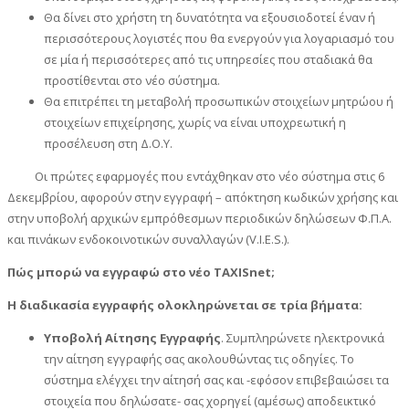
Θα δίνει στο χρήστη τη δυνατότητα να εξουσιοδοτεί έναν ή
περισσότερους λογιστές που θα ενεργούν για λογαριασμό του
σε μία ή περισσότερες από τις υπηρεσίες που σταδιακά θα
προστίθενται στο νέο σύστημα.
Θα επιτρέπει τη μεταβολή προσωπικών στοιχείων μητρώου ή
στοιχείων επιχείρησης, χωρίς να είναι υποχρεωτική η
προσέλευση στη Δ.Ο.Υ.
Οι πρώτες εφαρμογές που εντάχθηκαν στο νέο σύστημα στις 6
Δεκεμβρίου, αφορούν στην εγγραφή – απόκτηση κωδικών χρήσης και
στην υποβολή αρχικών εμπρόθεσμων περιοδικών δηλώσεων Φ.Π.Α.
και πινάκων ενδοκοινοτικών συναλλαγών (V.I.E.S.).
Πώς μπορώ να εγγραφώ στο νέο TAXISnet;
Η διαδικασία εγγραφής ολοκληρώνεται σε τρία βήματα:
Υποβολή Αίτησης Εγγραφής
. Συμπληρώνετε ηλεκτρονικά
την αίτηση εγγραφής σας ακολουθώντας τις οδηγίες. Το
σύστημα ελέγχει την αίτησή σας και -εφόσον επιβεβαιώσει τα
στοιχεία που δηλώσατε- σας χορηγεί (αμέσως) αποδεικτικό