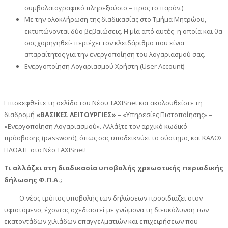
συμβολαιογραφικό πληρεξούσιο – προς το παρόν.)
Με την ολοκλήρωση της διαδικασίας στο Τμήμα Μητρώου,
εκτυπώνονται δύο βεβαιώσεις. Η μία από αυτές -η οποία και θα
σας χορηγηθεί- περιέχει τον κλειδάριθμο που είναι
απαραίτητος για την ενεργοποίηση του λογαριασμού σας.
Ενεργοποίηση Λογαριασμού Χρήστη (User Account)
Επισκεφθείτε τη σελίδα του Νέου TAXISnet και ακολουθείστε τη
διαδρομή
«ΒΑΣΙΚΕΣ ΛΕΙΤΟΥΡΓΙΕΣ»
– «Υπηρεσίες Πιστοποίησης» –
«Ενεργοποίηση Λογαριασμού». Αλλάξτε τον αρχικό κωδικό
πρόσβασης (password), όπως σας υποδεικνύει το σύστημα, και ΚΑΛΩΣ
ΗΛΘΑΤΕ στο Νέο TAXISnet!
Τι αλλάζει στη διαδικασία υποβολής χρεωστικής περιοδικής
δήλωσης Φ.Π.Α.;
Ο νέος τρόπος υποβολής των δηλώσεων προσιδιάζει στον
υφιστάμενο, έχοντας σχεδιαστεί με γνώμονα τη διευκόλυνση των
εκατοντάδων χιλιάδων επαγγελματιών και επιχειρήσεων που