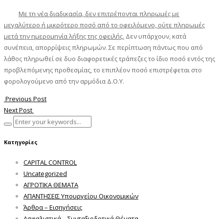
Με τη νέα διαδικασία, δεν επιτρέπονται πληρωμές με
μεγαλύτερο ή μικρότερο ποσό από το οφειλόμενο, ούτε πληρωμές
μετά την ημερομηνία λήξης της οφειλής.
Δεν υπάρχουν, κατά
συνέπεια, απορρίψεις πληρωμών. Σε περίπτωση πάντως που από
λάθος πληρωθεί σε δυο διαφορετικές τράπεζες το ίδιο ποσό εντός της
προβλεπόμενης προθεσμίας, το επιπλέον ποσό επιστρέφεται στο
φορολογούμενο από την αρμόδια Δ.Ο.Υ.
Previous Post
Next Post
Κατηγορίες
CAPITAL CONTROL
Uncategorized
ΑΓΡΟΤΙΚΑ ΘΕΜΑΤΑ
ΑΠΑΝΤΗΣΕΙΣ Υπουργείου Οικονομικών
Άρθρα – Εισηγήσεις
Ασφαλιστικά – Συνταξιοδοτικά Θέματα