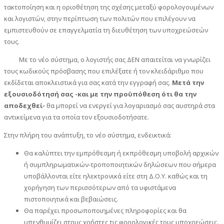
τακτοποίηση και η οριοθέτηση της σχέσης μεταξύ φορολογουμένων
και λογιστών, στην περίπτωση των πολιτών που επιλέγουν να
εμπιστευθούν σε επαγγελματία τη διευθέτηση των υποχρεώσεών
τους.
Με το νέο σύστημα, ο λογιστής σας ΔΕΝ απαιτείται να γνωρίζει
τους κωδικούς πρόσβασης που επιλέξατε ή τον κλειδάριθμο που
εκδίδεται αποκλειστικά για σας κατά την εγγραφή σας.
Μετά την
εξουσιοδότησή σας -και με την προϋπόθεση ότι θα την
αποδεχθεί-
θα μπορεί να ενεργεί για λογαριασμό σας αυστηρά στα
αντικείμενα για τα οποία τον εξουσιοδοτήσατε.
Στην πλήρη του ανάπτυξη, το νέο σύστημα, ενδεικτικά:
Θα καλύπτει την εμπρόθεσμη ή εκπρόθεσμη υποβολή αρχικών
ή συμπληρωματικών-τροποποιητικών δηλώσεων που σήμερα
υποβάλλονται είτε ηλεκτρονικά είτε στη Δ.Ο.Υ. καθώς και τη
χορήγηση των περισσότερων από τα υφιστάμενα
πιστοποιητικά και βεβαιώσεις.
Θα παρέχει προσωποποιημένες πληροφορίες και θα
υπενθυμίζει στους χρήστες τις φορολογικές τους υποχρεώσεις.