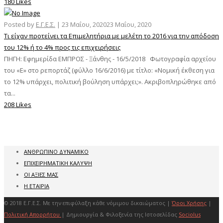
180 Likes
Posted by
Ε.Γ.Ε.Σ.
|
23 Μαΐου, 2020
23 Μαΐου, 2020
Τι είχαν προτείνει τα Επιμελητήρια με μελέτη το 2016 για την απόδοση
του 12% ή το 4% προς τις επιχειρήσεις
ΠΗΓΗ: Εφημερίδα ΕΜΠΡΟΣ - Ξάνθης - 16/5/2018 Φωτογραφία αρχείου
του «Ε» στο ρεπορτάζ (φύλλο 16/6/2016) με τίτλο: «Νομική έκθεση για
το 12% υπάρχει, πολιτική βούληση υπάρχει;». Ακριβοπληρώθηκε από
τα...
208 Likes
ΑΝΘΡΩΠΙΝΟ ΔΥΝΑΜΙΚΟ
ΕΠΙΧΕΙΡΗΜΑΤΙΚΗ ΚΑΛΥΨΗ
ΟΙ ΑΞΙΕΣ ΜΑΣ
Η ΕΤΑΙΡΙΑ
© 2018 Ε.Γ.Ε.Σ. Με την επιφύλαξη κάθε νόμιμου δικαιώματος |
Όροι Χρήσης
|
Πολιτική Απορρήτου
| Δημιουργία & Φιλοξενία της Ιστοσελίδας
Sociolus