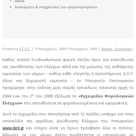
Δικαιώματα & υποχρεώσεις των φορολογούμενων
Posted by
Ε.Γ.Ε.Σ.
|
15 Νοεμβρίου, 2009
15 Νοεμβρίου, 2009
|
Άρθρα - Εισηγήσεις
Καθώς πολλοί Συνδικαλιστικοί φορείς πίεζαν προς την κατεύθυνση
της οριοθέτησης των ελέγχων αλλά και της μείωσης της αυθαίρετης
ερμηνείας των νόμων – καθώς κάθε ελεγκτής ή προϊστάμενος Δ.Ο.Υ.
έδινε και ξεχωριστή ερμηνεία – το Υπουργείο Οικονομικών
προχώρησε στην έκδοση μιας σειράς εγκυκλίων, κάνοντας αρχή το
ο
2004 ενώ τον 2
του 2008 εξέδωσε το
«Εγχειρίδιο Φορολογικών
Ελέγχων»
που απευθύνεται σε φορολογουμένους και εφοριακούς.
Αυτό το εγχειρίδιο που αποτελείται από 12 σελίδες υπάρχει και στην
ιστοσελίδα της αρμόδιας Διεύθυνσης Ελέγχων του Υπουργείου
www.de9.gr
και στόχος είναι να έχουν πρόσβαση όλοι οι πολίτες.
Άλλωστε εκ του νόμου πλέον προβλέπεται η υποχρέωση να