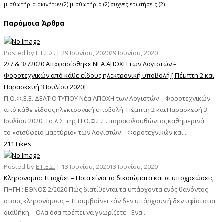
μισθωτήρια ακινήτων
(2)
μισθωτήριο
(2)
συχνές ερωτήσεις
(2)
Παρόμοια Άρθρα
Posted by
Ε.Γ.Ε.Σ.
|
29 Ιουνίου, 2020
29 Ιουνίου, 2020
2/7 & 3/72020 Αποφασίσθηκε ΝΕΑ ΑΠΟΧΗ των Λογιστών –
Φοροτεχνικών από κάθε είδους ηλεκτρονική υποβολή [ Πέμπτη 2 και
Παρασκευή 3 Ιουλίου 2020]
Π.Ο.Φ.Ε.Ε. ΔΕΛΤΙΟ ΤΥΠΟΥ Νέα ΑΠΟΧΗ των Λογιστών – Φοροτεχνικών
από κάθε είδους ηλεκτρονική υποβολή Πέμπτη 2 και Παρασκευή 3
Ιουλίου 2020 Το Δ.Σ. της Π.Ο.Φ.Ε.Ε. παρακολουθώντας καθημερινά
το «σισύφειο μαρτύριο» των Λογιστών – Φοροτεχνικών και...
211 Likes
Posted by
Ε.Γ.Ε.Σ.
|
13 Ιουνίου, 2020
13 Ιουνίου, 2020
Κληρονομιά: Τι ισχύει – Ποια είναι τα δικαιώματα και οι υποχρεώσεις
ΠΗΓΗ : ΕΘΝΟΣ 2/2020 Πώς διατίθενται τα υπάρχοντα ενός θανόντος
στους κληρονόμους – Τι συμβαίνει εάν δεν υπάρχουν ή δεν υφίσταται
διαθήκη – Όλα όσα πρέπει να γνωρίζετε Ένα...