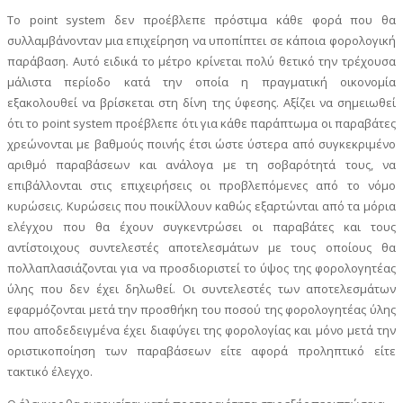
Το point system δεν προέβλεπε πρόστιμα κάθε φορά που θα
συλλαμβάνονταν μια επιχείρηση να υποπίπτει σε κάποια φορολογική
παράβαση. Αυτό ειδικά το μέτρο κρίνεται πολύ θετικό την τρέχουσα
μάλιστα περίοδο κατά την οποία η πραγματική οικονομία
εξακολουθεί να βρίσκεται στη δίνη της ύφεσης. Αξίζει να σημειωθεί
ότι το point system προέβλεπε ότι για κάθε παράπτωμα οι παραβάτες
χρεώνονται με βαθμούς ποινής έτσι ώστε ύστερα από συγκεκριμένο
αριθμό παραβάσεων και ανάλογα με τη σοβαρότητά τους, να
επιβάλλονται στις επιχειρήσεις οι προβλεπόμενες από το νόμο
κυρώσεις. Κυρώσεις που ποικίλλουν καθώς εξαρτώνται από τα μόρια
ελέγχου που θα έχουν συγκεντρώσει οι παραβάτες και τους
αντίστοιχους συντελεστές αποτελεσμάτων με τους οποίους θα
πολλαπλασιάζονται για να προσδιοριστεί το ύψος της φορολογητέας
ύλης που δεν έχει δηλωθεί. Οι συντελεστές των αποτελεσμάτων
εφαρμόζονται μετά την προσθήκη του ποσού της φορολογητέας ύλης
που αποδεδειγμένα έχει διαφύγει της φορολογίας και μόνο μετά την
οριστικοποίηση των παραβάσεων είτε αφορά προληπτικό είτε
τακτικό έλεγχο.