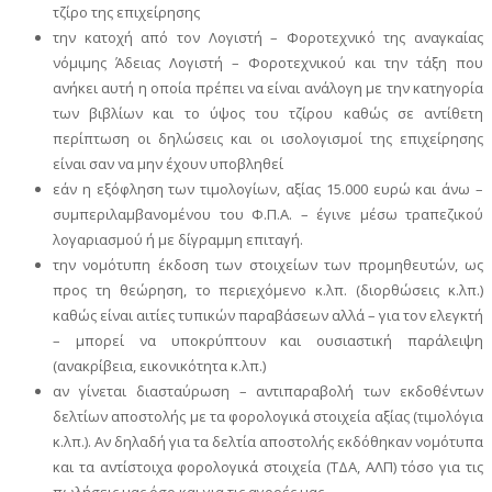
τζίρο της επιχείρησης
την κατοχή από τον Λογιστή – Φοροτεχνικό της αναγκαίας
νόμιμης Άδειας Λογιστή – Φοροτεχνικού και την τάξη που
ανήκει αυτή η οποία πρέπει να είναι ανάλογη με την κατηγορία
των βιβλίων και το ύψος του τζίρου καθώς σε αντίθετη
περίπτωση οι δηλώσεις και οι ισολογισμοί της επιχείρησης
είναι σαν να μην έχουν υποβληθεί
εάν η εξόφληση των τιμολογίων, αξίας 15.000 ευρώ και άνω –
συμπεριλαμβανομένου του Φ.Π.Α. – έγινε μέσω τραπεζικού
λογαριασμού ή με δίγραμμη επιταγή.
την νομότυπη έκδοση των στοιχείων των προμηθευτών, ως
προς τη θεώρηση, το περιεχόμενο κ.λπ. (διορθώσεις κ.λπ.)
καθώς είναι αιτίες τυπικών παραβάσεων αλλά – για τον ελεγκτή
– μπορεί να υποκρύπτουν και ουσιαστική παράλειψη
(ανακρίβεια, εικονικότητα κ.λπ.)
αν γίνεται διασταύρωση – αντιπαραβολή των εκδοθέντων
δελτίων αποστολής με τα φορολογικά στοιχεία αξίας (τιμολόγια
κ.λπ.). Αν δηλαδή για τα δελτία αποστολής εκδόθηκαν νομότυπα
και τα αντίστοιχα φορολογικά στοιχεία (ΤΔΑ, ΑΛΠ) τόσο για τις