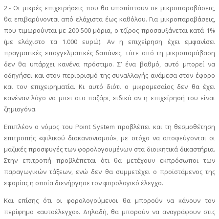
2.- Οι μικρές επιχειρήσεις που θα υποπίπτουν σε μικροπαραβάσεις,
θα επιβαρύνονται από ελάχιστα έως καθόλου. Για μικροπαραβάσεις,
που τιμωρούνται με 200-500 μόρια, ο τζίρος προσαυξάνεται κατά 1%
(με ελάχιστο τα 1.000 ευρώ). Αν η επιχείρηση έχει εμφανίσει
πραγματικές επαγγελματικές δαπάνες, τότε από τη μικροπαράβαση
δεν θα υπάρχει κανένα πρόστιμο. Σ’ ένα βαθμό, αυτό μπορεί να
οδηγήσει και στον περιορισμό της συναλλαγής ανάμεσα στον έφορο
και τον επιχειρηματία. Κι αυτό διότι ο μικρομεσαίος δεν θα έχει
κανέναν λόγο να μπει στο παζάρι, ειδικά αν η επιχείρησή του είναι
ζημιογόνα.
Επιπλέον ο νόμος του Point System προβλέπει και τη θεσμοθέτηση
επιτροπής «φιλικού διακανονισμού», με στόχο να αποφεύγονται οι
μαζικές προσφυγές των φορολογουμένων στα διοικητικά δικαστήρια.
Στην επιτροπή προβλέπεται ότι θα μετέχουν εκπρόσωποι των
παραγωγικών τάξεων, ενώ δεν θα συμμετέχει ο προϊστάμενος της
εφορίας η οποία διενήργησε τον φορολογικό έλεγχο.
Και επίσης ότι οι φορολογούμενοι θα μπορούν να κάνουν τον
περίφημο «αυτοέλεγχο». Δηλαδή, θα μπορούν να αναγράφουν στις