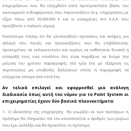
επιχειρήσεων που θα ελεγχθούν κατά προτεραιότητα βάσει του
οικονομικού ενδιαφέροντος που παρουσιάζουν (π.χ. επιχειρήσεις με
τζίρο πάνω από 30.000.000 € και οι εισηγμένες στο Χ.Α.Α. που
προέβλεπε ο παλαιός νόμος).
Πιστεύουμε επίσης ότι θα υλοποιηθούν προτάσεις και σκέψεις για
αλλαγή στις ποινές και προσαυξήσεις που θα επιβάλλονται,
προκειμένου να εκλογικευτούν και κυρίως να καθίσταται δυνατή η
είσπραξή τους ενώ επιπλέον δεν είναι παράξενο να δούμε την
μείωση του χρόνου παραγραφής στα τρία έτη με εξαίρεση τις
περιπτώσεις μη υποβολής δηλώσεων οπότε η παραγραφή να
επέρχεται ύστερα από επτά έτη.
Αν τελικά επιλεγεί και εφαρμοσθεί μια ανάλογη
διαδικασία όπως αυτή του νόμου για το Point System οι
επιχειρηματίες έχουν δύο βασικά πλεονεκτήματα:
1.- Ο ιδιοκτήτης της επιχείρησης θα γνωρίζει εκ των προτέρων τι
πρόστιμο θα πληρώσει. Θα του κοινοποιείται ο αριθμός των μορίων
που έχει συλλέξει και θα προκύπτει το πρόστιμο.