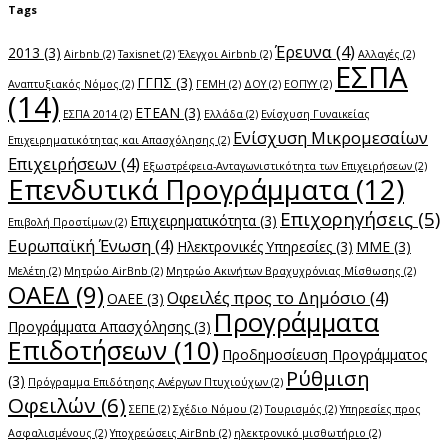
Tags
Έρευνα
(4)
2013
(3)
Airbnb
(2)
Taxisnet
(2)
Έλεγχοι Airbnb
(2)
Αλλαγές
(2)
ΕΣΠΑ
ΓΓΠΣ
(3)
Αναπτυξιακός Νόμος
(2)
ΓΕΜΗ
(2)
ΔΟΥ
(2)
ΕΟΠΥΥ
(2)
(14)
ΕΤΕΑΝ
(3)
ΕΣΠΑ 2014
(2)
Ελλάδα
(2)
Ενίσχυση Γυναικείας
Ενίσχυση Μικρομεσαίων
Επιχειρηματικότητας και Απασχόλησης
(2)
Επιχειρήσεων
(4)
Εξωστρέφεια-Ανταγωνιστικότητα των Επιχειρήσεων
(2)
Επενδυτικά Προγράμματα
(12)
Επιχορηγήσεις
(5)
Επιχειρηματικότητα
(3)
Επιβολή Προστίμων
(2)
Ευρωπαϊκή Ένωση
(4)
Ηλεκτρονικές Υπηρεσίες
(3)
ΜΜΕ
(3)
Μελέτη
(2)
Μητρώο AirBnb
(2)
Μητρώο Ακινήτων Βραχυχρόνιας Μίσθωσης
(2)
ΟΑΕΔ
(9)
Οφειλές προς το Δημόσιο
(4)
ΟΑΕΕ
(3)
Προγράμματα
Προγράμματα Απασχόλησης
(3)
Επιδοτήσεων
(10)
Προδημοσίευση Προγράμματος
Ρύθμιση
(3)
Πρόγραμμα Επιδότησης Ανέργων Πτυχιούχων
(2)
Οφειλών
(6)
ΣΕΠΕ
(2)
Σχέδιο Νόμου
(2)
Τουρισμός
(2)
Υπηρεσίες προς
Ασφαλισμένους
(2)
Υποχρεώσεις AirBnb
(2)
ηλεκτρονικό μισθωτήριο
(2)