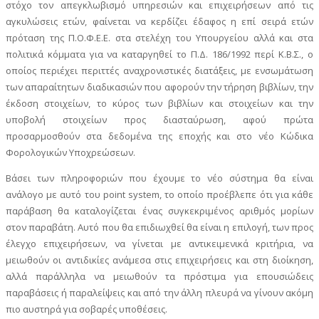
στόχο τον απεγκλωβισμό υπηρεσιών και επιχειρήσεων από τις
αγκυλώσεις ετών, φαίνεται να κερδίζει έδαφος η επί σειρά ετών
πρόταση της Π.Ο.Φ.Ε.Ε. στα στελέχη του Υπουργείου αλλά και στα
πολιτικά κόμματα για να καταργηθεί το Π.Δ. 186/1992 περί Κ.Β.Σ., ο
οποίος περιέχει περιττές αναχρονιστικές διατάξεις, με ενσωμάτωση
των απαραίτητων διαδικασιών που αφορούν την τήρηση βιβλίων, την
έκδοση στοιχείων, το κύρος των βιβλίων και στοιχείων και την
υποβολή στοιχείων προς διασταύρωση, αφού πρώτα
προσαρμοσθούν στα δεδομένα της εποχής και στο νέο Κώδικα
Φορολογικών Υποχρεώσεων.
Βάσει των πληροφοριών που έχουμε το νέο σύστημα θα είναι
ανάλογο με αυτό του point system, το οποίο προέβλεπε ότι για κάθε
παράβαση θα καταλογίζεται ένας συγκεκριμένος αριθμός μορίων
στον παραβάτη. Αυτό που θα επιδιωχθεί θα είναι η επιλογή, των προς
έλεγχο επιχειρήσεων, να γίνεται με αντικειμενικά κριτήρια, να
μειωθούν οι αντιδικίες ανάμεσα στις επιχειρήσεις και στη διοίκηση,
αλλά παράλληλα να μειωθούν τα πρόστιμα για επουσιώδεις
παραβάσεις ή παραλείψεις και από την άλλη πλευρά να γίνουν ακόμη
πιο αυστηρά για σοβαρές υποθέσεις.