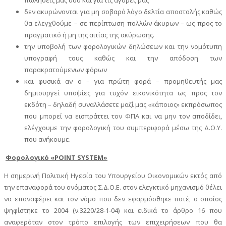
πωλήσεις μας όσο και για τις αγορές μας
δεν ακυρώνονται για μη σοβαρό λόγο δελτία αποστολής καθώς
θα ελεγχθούμε – σε περίπτωση πολλών άκυρων – ως προς το
πραγματικό ή μη της αιτίας της ακύρωσης.
την υποβολή των φορολογικών δηλώσεων και την νομότυπη
υπογραφή τους καθώς και την απόδοση των
παρακρατούμενων φόρων
και φυσικά αν ο – για πρώτη φορά – προμηθευτής μας
δημιουργεί υποψίες για τυχόν εικονικότητα ως προς τον
εκδότη – δηλαδή συναλλάσετε μαζί μας «κάποιος» εκπρόσωπος
που μπορεί να εισπράττει τον ΦΠΑ και να μην τον αποδίδει,
ελέγχουμε την φορολογική του συμπεριφορά μέσω της Δ.Ο.Υ.
που ανήκουμε.
Φορολογικό «
POINT
SYSTEM
»
Η σημερινή Πολιτική Ηγεσία του Υπουργείου Οικονομικών εκτός από
την επαναφορά του ονόματος Σ.Δ.Ο.Ε. στον ελεγκτικό μηχανισμό θέλει
να επαναφέρει και τον νόμο που δεν εφαρμόσθηκε ποτέ, ο οποίος
ψηφίστηκε το 2004 (ν.3220/28-1-04) και ειδικά το άρθρο 16 που
αναφερόταν στον τρόπο επιλογής των επιχειρήσεων που θα