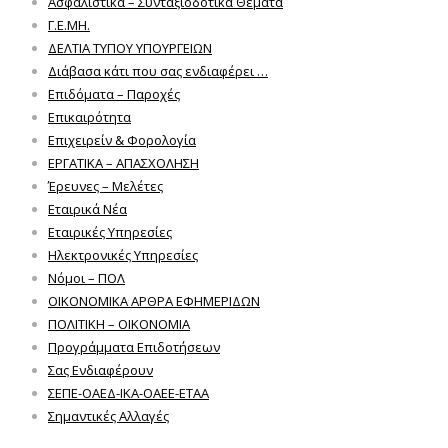
Ασφαλιστικά – Συνταξιοδοτικά Θέματα
Γ.Ε.ΜΗ.
ΔΕΛΤΙΑ ΤΥΠΟΥ ΥΠΟΥΡΓΕΙΩΝ
Διάβασα κάτι που σας ενδιαφέρει …
Επιδόματα – Παροχές
Επικαιρότητα
Επιχειρείν & Φορολογία
ΕΡΓΑΤΙΚΑ – ΑΠΑΣΧΟΛΗΣΗ
Έρευνες – Μελέτες
Εταιρικά Νέα
Εταιρικές Υπηρεσίες
Ηλεκτρονικές Υπηρεσίες
Νόμοι – ΠΟΛ
ΟΙΚΟΝΟΜΙΚΑ ΑΡΘΡΑ ΕΦΗΜΕΡΙΔΩΝ
ΠΟΛΙΤΙΚΗ – ΟΙΚΟΝΟΜΙΑ
Προγράμματα Επιδοτήσεων
Σας Ενδιαφέρουν
ΣΕΠΕ-ΟΑΕΔ-ΙΚΑ-ΟΑΕΕ-ΕΤΑΑ
Σημαντικές Αλλαγές