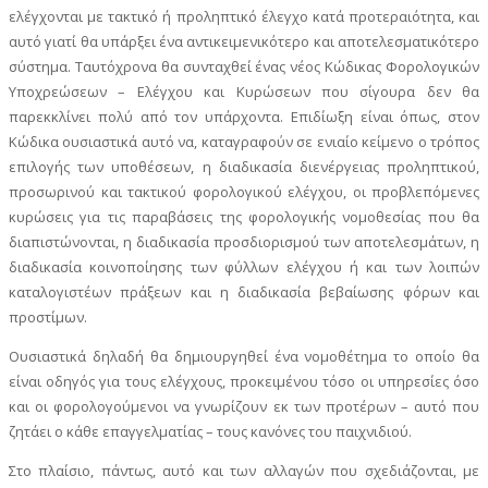
ελέγχονται με τακτικό ή προληπτικό έλεγχο κατά προτεραιότητα, και
αυτό γιατί θα υπάρξει ένα αντικειμενικότερο και αποτελεσματικότερο
σύστημα. Ταυτόχρονα θα συνταχθεί ένας νέος Κώδικας Φορολογικών
Υποχρεώσεων – Ελέγχου και Κυρώσεων που σίγουρα δεν θα
παρεκκλίνει πολύ από τον υπάρχοντα. Επιδίωξη είναι όπως, στον
Κώδικα ουσιαστικά αυτό να, καταγραφούν σε ενιαίο κείμενο ο τρόπος
επιλογής των υποθέσεων, η διαδικασία διενέργειας προληπτικού,
προσωρινού και τακτικού φορολογικού ελέγχου, οι προβλεπόμενες
κυρώσεις για τις παραβάσεις της φορολογικής νομοθεσίας που θα
διαπιστώνονται, η διαδικασία προσδιορισμού των αποτελεσμάτων, η
διαδικασία κοινοποίησης των φύλλων ελέγχου ή και των λοιπών
καταλογιστέων πράξεων και η διαδικασία βεβαίωσης φόρων και
προστίμων.
Ουσιαστικά δηλαδή θα δημιουργηθεί ένα νομοθέτημα το οποίο θα
είναι οδηγός για τους ελέγχους, προκειμένου τόσο οι υπηρεσίες όσο
και οι φορολογούμενοι να γνωρίζουν εκ των προτέρων – αυτό που
ζητάει ο κάθε επαγγελματίας – τους κανόνες του παιχνιδιού.
Στο πλαίσιο, πάντως, αυτό και των αλλαγών που σχεδιάζονται, με