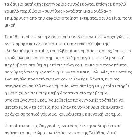
τα δάνεια αυτής της κατηγορίας συνοδεύονται επίσης με πολύ
χαμηλό περιθώριο –συνήθως κοντά στη μία μονάδα– η
επιβάρυνση από την κεφαλαιοποίηση εκτιμάται ότι θα είναι πολύ
μικρή.
Σε κάθε περίπτωση, η δέσμευση των δύο πολιτικών αρχηγών, κ.
Αντ. Σαμαρά και Αλ. Τσίπρα, μετά την εγκατάλειψη της
κλειδωμένης ισοτιμίας του ελβετικού νομίσματος σε σχέση με το
ευρώ, ανοίγει και επισήμως τη συζήτηση για μια κυβερνητική
παρέμβαση στο θέμα μετά τις εκλογές. Η εμπειρία παραπέμπει
σε χώρες όπως η Κροατία, η Ουγγαρία και η Πολωνία, στις οποίες
ένα μεγάλο ποσοστό των νοικοκυριών έχει δάνεια, κυρίως
στεγαστικά, σε ελβετικό νόμισμα. Από αυτές η Ουγγαρία υπήρξε
η μόνη χώρα που παρενέβη δραστικά στο πρόβλημα,
υποχρεώνοντας μέσω νομοθεσίας τις ουγγρικές τράπεζες να
μετατρέψουν τα δάνεια που είχαν τα νοικοκυριά σε ελβετικό
φράγκο σε τοπικό νόμισμα, και μάλιστα με ευνοϊκή ισοτιμία.
Η περίπτωση της Ουγγαρίας, ωστόσο, δεν προσδιορίζει κατ’
ανάγκη το περιθώριο αντιδράσεων και της Ελλάδας. Αυτό,