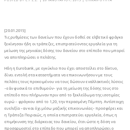
[20.01.2015]
Τις ρυθμίσεις των δανείων που έχουν δοθεί σε ελβετικό φράγκο
ξεκίνησαν ήδη οι τράπεζες, επιστρατεύοντας εργαλεία για τη
μείωση της μηνιαίας δόσης του δανείου στο επίπεδο που μπορεί
να αποπληρώσει ο πελάτης.
Ηδη η Eurobank, με εγκύκλιο που έχει αποστείλει στο δίκτυο,
δίνει εντολή στα καταστήματα να επικοινωνήσουν με τους
πελάτες τους προκειμένου να τους δώσουν εναλλακτικές λύσεις
–εάν φυσικά το επιθυμούν– για τη μείωση της δόσης τους στο
επίπεδο που πλήρωναν πριν από το ξεκλείδωμα της ισοτιμίας
ευρώ – φράγκου από το 1,20, την περασμένη Πέμπτη. Αντίστοιχη
ευελιξία –αν και όχι μέσω μαζικής επικοινωνίας– προσφέρει και
η Τράπεζα Πειραιώς, η οποία επιστρατεύει εργαλεία, όπως η
επιμήκυνση της διάρκειας του δανείου, έτσι ώστε η δόση να
προσαρμοστεί στο επίπεδο που μπορεί να αποπληρώσει ο