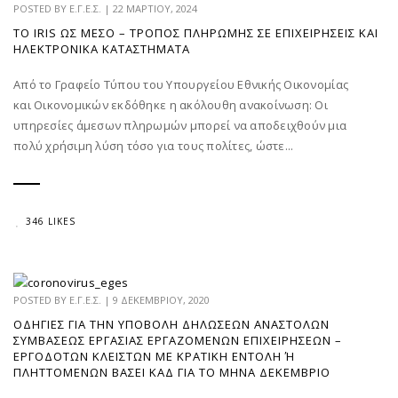
POSTED BY
Ε.Γ.Ε.Σ.
|
22 ΜΑΡΤΊΟΥ, 2024
ΤΟ IRIS ΩΣ ΜΈΣΟ – ΤΡΌΠΟΣ ΠΛΗΡΩΜΉΣ ΣΕ ΕΠΙΧΕΙΡΉΣΕΙΣ ΚΑΙ
ΗΛΕΚΤΡΟΝΙΚΆ ΚΑΤΑΣΤΉΜΑΤΑ
Από το Γραφείο Τύπου του Υπουργείου Εθνικής Οικονομίας
και Οικονομικών εκδόθηκε η ακόλουθη ανακοίνωση: Οι
υπηρεσίες άμεσων πληρωμών μπορεί να αποδειχθούν μια
πολύ χρήσιμη λύση τόσο για τους πολίτες, ώστε...
346 LIKES
POSTED BY
Ε.Γ.Ε.Σ.
|
9 ΔΕΚΕΜΒΡΊΟΥ, 2020
ΟΔΗΓΊΕΣ ΓΙΑ ΤΗΝ ΥΠΟΒΟΛΉ ΔΗΛΏΣΕΩΝ ΑΝΑΣΤΟΛΏΝ
ΣΥΜΒΆΣΕΩΣ ΕΡΓΑΣΊΑΣ ΕΡΓΑΖΟΜΈΝΩΝ ΕΠΙΧΕΙΡΉΣΕΩΝ –
ΕΡΓΟΔΟΤΏΝ ΚΛΕΙΣΤΏΝ ΜΕ ΚΡΑΤΙΚΉ ΕΝΤΟΛΉ Ή Π
ΛΗΤΤΌΜΕΝΩΝ ΒΆΣΕΙ ΚΑΔ ΓΙΑ ΤΟ ΜΉΝΑ ΔΕΚΈΜΒΡΙΟ