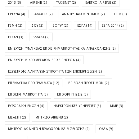
2013
(3)
AIRBNB
(2)
TAXISNET
(2)
ΈΛΕΓΧΟΙ AIRBNB
(2)
ΈΡΕΥΝΑ
(4)
ΑΛΛΑΓΈΣ
(2)
ΑΝΑΠΤΥΞΙΑΚΌΣ ΝΌΜΟΣ
(2)
ΓΓΠΣ
(3)
ΓΕΜΗ
(2)
ΔΟΥ
(2)
ΕΟΠΥΥ
(2)
ΕΣΠΑ
(14)
ΕΣΠΑ 2014
(2)
ΕΤΕΑΝ
(3)
ΕΛΛΆΔΑ
(2)
ΕΝΊΣΧΥΣΗ ΓΥΝΑΙΚΕΊΑΣ ΕΠΙΧΕΙΡΗΜΑΤΙΚΌΤΗΤΑΣ ΚΑΙ ΑΠΑΣΧΌΛΗΣΗΣ
(2)
ΕΝΊΣΧΥΣΗ ΜΙΚΡΟΜΕΣΑΊΩΝ ΕΠΙΧΕΙΡΉΣΕΩΝ
(4)
ΕΞΩΣΤΡΈΦΕΙΑ-ΑΝΤΑΓΩΝΙΣΤΙΚΌΤΗΤΑ ΤΩΝ ΕΠΙΧΕΙΡΉΣΕΩΝ
(2)
ΕΠΕΝΔΥΤΙΚΆ ΠΡΟΓΡΆΜΜΑΤΑ
(12)
ΕΠΙΒΟΛΉ ΠΡΟΣΤΊΜΩΝ
(2)
ΕΠΙΧΕΙΡΗΜΑΤΙΚΌΤΗΤΑ
(3)
ΕΠΙΧΟΡΗΓΉΣΕΙΣ
(5)
ΕΥΡΩΠΑΪΚΉ ΈΝΩΣΗ
(4)
ΗΛΕΚΤΡΟΝΙΚΈΣ ΥΠΗΡΕΣΊΕΣ
(3)
ΜΜΕ
(3)
ΜΕΛΈΤΗ
(2)
ΜΗΤΡΏΟ AIRBNB
(2)
ΜΗΤΡΏΟ ΑΚΙΝΉΤΩΝ ΒΡΑΧΥΧΡΌΝΙΑΣ ΜΊΣΘΩΣΗΣ
(2)
ΟΑΕΔ
(9)