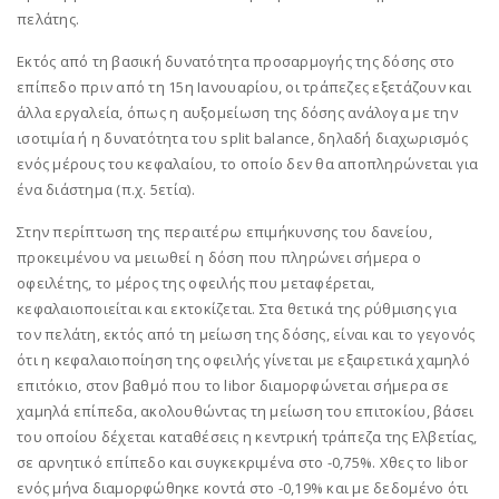
πελάτης.
Εκτός από τη βασική δυνατότητα προσαρμογής της δόσης στο
επίπεδο πριν από τη 15η Ιανουαρίου, οι τράπεζες εξετάζουν και
άλλα εργαλεία, όπως η αυξομείωση της δόσης ανάλογα με την
ισοτιμία ή η δυνατότητα του split balance, δηλαδή διαχωρισμός
ενός μέρους του κεφαλαίου, το οποίο δεν θα αποπληρώνεται για
ένα διάστημα (π.χ. 5ετία).
Στην περίπτωση της περαιτέρω επιμήκυνσης του δανείου,
προκειμένου να μειωθεί η δόση που πληρώνει σήμερα ο
οφειλέτης, το μέρος της οφειλής που μεταφέρεται,
κεφαλαιοποιείται και εκτοκίζεται. Στα θετικά της ρύθμισης για
τον πελάτη, εκτός από τη μείωση της δόσης, είναι και το γεγονός
ότι η κεφαλαιοποίηση της οφειλής γίνεται με εξαιρετικά χαμηλό
επιτόκιο, στον βαθμό που το libor διαμορφώνεται σήμερα σε
χαμηλά επίπεδα, ακολουθώντας τη μείωση του επιτοκίου, βάσει
του οποίου δέχεται καταθέσεις η κεντρική τράπεζα της Ελβετίας,
σε αρνητικό επίπεδο και συγκεκριμένα στο -0,75%. Χθες το libor
ενός μήνα διαμορφώθηκε κοντά στο -0,19% και με δεδομένο ότι