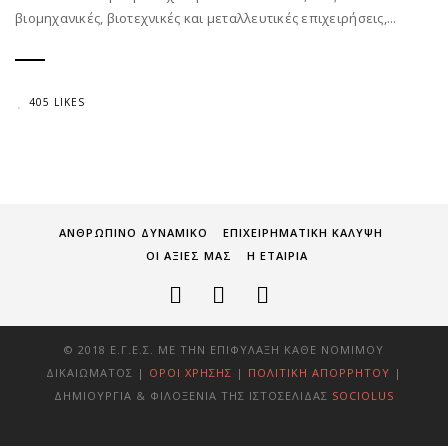
βιομηχανικές, βιοτεχνικές και μεταλλευτικές επιχειρήσεις,...
405 LIKES
ΑΝΘΡΩΠΙΝΟ ΔΥΝΑΜΙΚΟ
ΕΠΙΧΕΙΡΗΜΑΤΙΚΗ ΚΑΛΥΨΗ
ΟΙ ΑΞΙΕΣ ΜΑΣ
Η ΕΤΑΙΡΙΑ
© 2018 Ε.Γ.Ε.Σ. ΜΕ ΤΗΝ ΕΠΙΦΎΛΑΞΗ ΚΆΘΕ ΝΌΜΙΜΟΥ
ΔΙΚΑΙΏΜΑΤΟΣ |
ΌΡΟΙ ΧΡΉΣΗΣ
|
ΠΟΛΙΤΙΚΉ ΑΠΟΡΡΉΤΟΥ
|
ΔΗΜΙΟΥΡΓΊΑ & ΦΙΛΟΞΕΝΊΑ ΤΗΣ ΙΣΤΟΣΕΛΊΔΑΣ
SOCIOLUS