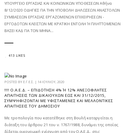
ΥΠΟΥΡΓΕΙΟ ΕΡΓΑΣΙΑΣ ΚΑΙ ΚΟΙΝΩΝΙΚΩΝ ΥΠΟΘΕΣΕΩΝ Αθήνα
8/12/2020 ΟΔΗΓΙΕΣ ΓΙΑ ΤΗΝ ΥΠΟΒΟΛΗ ΔΗΛΩΣΕΩΝ ΑΝΑΣΤΟΛΩΝ
ΣΥΜΒΑΣΕΩΝ ΕΡΓΑΣΙΑΣ ΕΡΓΑΖΟΜΕΝΩΝ ΕΠΙΧΕΙΡΗΣΕΩΝ -
ΕΡΓΟΔΟΤΩΝ ΚΛΕΙΣΤΩΝ ΜΕ ΚΡΑΤΙΚΗ ΕΝΤΟΛΗ Ή ΠΛΗΤΤΟΜΕΝΩΝ
ΒΑΣΕΙ ΚΑΔ ΓΙΑ ΤΟΝ ΜΗΝΑ...
413 LIKES
POSTED BY
Ε.Γ.Ε.Σ.
|
14 ΙΟΥΛΊΟΥ, 2020
!!!! Ο.Α.Ε.Δ. – ΕΠΙΔΌΤΗΣΗ 4% Ή 12% ΑΝΕΞΌΦΛΗΤΕΣ Α
ΠΑΙΤΉΣΕΙΣ ΤΩΝ ΔΙΚΑΙΟΎΧΩΝ ΈΩΣ ΚΑΙ 31/12/2015, Σ
ΥΜΨΗΦΊΖΟΝΤΑΙ ΜΕ ΥΦΙΣΤΆΜΕΝΕΣ ΚΑΙ ΜΕΛΛΟΝΤΙΚΈΣ Α
ΠΑΙΤΉΣΕΙΣ ΤΟΥ ΔΗΜΟΣΊΟΥ
Με τροπολογία που κατατέθηκε στη Βουλή καταργείται η
διάταξη του άρθρου 21 του ν. 1767/1988, δυνάμει της οποίας
δίδεται οικονομική ενίσχυση από τον Ο.Α.Ε.Δ., στις