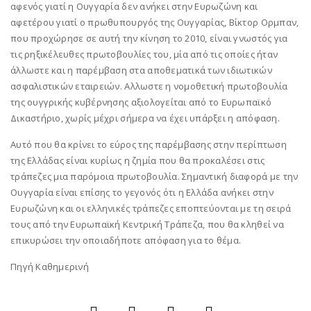
αφενός γιατί η Ουγγαρία δεν ανήκει στην Ευρωζώνη και
αφετέρου γιατί ο πρωθυπουργός της Ουγγαρίας, Βίκτορ Ορμπαν,
που προχώρησε σε αυτή την κίνηση το 2010, είναι γνωστός για
τις ρηξικέλευθες πρωτοβουλίες του, μία από τις οποίες ήταν
άλλωστε και η παρέμβαση στα αποθεματικά των ιδιωτικών
ασφαλιστικών εταιρειών. Αλλωστε η νομοθετική πρωτοβουλία
της ουγγρικής κυβέρνησης αξιολογείται από το Ευρωπαϊκό
Δικαστήριο, χωρίς μέχρι σήμερα να έχει υπάρξει η απόφαση.
Αυτό που θα κρίνει το εύρος της παρέμβασης στην περίπτωση
της Ελλάδας είναι κυρίως η ζημία που θα προκαλέσει στις
τράπεζες μια παρόμοια πρωτοβουλία. Σημαντική διαφορά με την
Ουγγαρία είναι επίσης το γεγονός ότι η Ελλάδα ανήκει στην
Ευρωζώνη και οι ελληνικές τράπεζες εποπτεύονται με τη σειρά
τους από την Ευρωπαϊκή Κεντρική Τράπεζα, που θα κληθεί να
επικυρώσει την οποιαδήποτε απόφαση για το θέμα.
Πηγή Καθημερινή