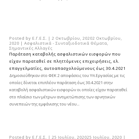
Posted by
Ε.Γ.Ε.Σ.
|
2 Οκτωβρίου, 2020
2 Οκτωβρίου,
2020
|
Ασφαλιστικά - Συνταξιοδοτικά Θέματα
,
Σημαντικές Αλλαγές
Παράταση καταβολής ασφαλιστικών εισφορών που
είχαν παραταθεί σε πληττόμενες επιχειρήσεις, ελ.
επαγγελματίες, αυτοαπασχολούμενους έως 30.4.2021
Δημοσιεύθηκαν στο ΦΕΚ 2 αποφάσεις του Υπ.Εργασίας με τις
οποίες δίνεται επιπλέον παράταση έως 30.4.2021 στην
καταβολή ασφαλιστικών εισφορών οι οποίες είχαν παραταθεί
στο πλαίσιο των μέτρων αντιμετώπισης των αρνητικών
συνεπειών της εμφάνισης του νέου...
Posted by
Ε.Γ.Ε.Σ.
|
25 Ιουλίου, 2020
25 Ιουλίου, 2020
|