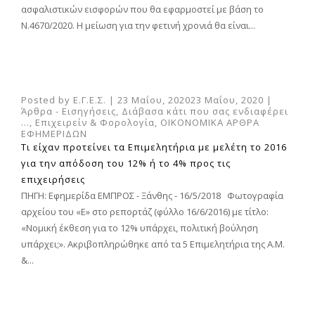
ασφαλιστικών εισφορών που θα εφαρμοστεί με βάση το
Ν.4670/2020. Η μείωση για την φετινή χρονιά θα είναι...
Posted by
Ε.Γ.Ε.Σ.
|
23 Μαΐου, 2020
23 Μαΐου, 2020
|
Άρθρα - Εισηγήσεις
,
Διάβασα κάτι που σας ενδιαφέρει
...
,
Επιχειρείν & Φορολογία
,
ΟΙΚΟΝΟΜΙΚΑ ΑΡΘΡΑ
ΕΦΗΜΕΡΙΔΩΝ
Τι είχαν προτείνει τα Επιμελητήρια με μελέτη το 2016
για την απόδοση του 12% ή το 4% προς τις
επιχειρήσεις
ΠΗΓΗ: Εφημερίδα ΕΜΠΡΟΣ - Ξάνθης - 16/5/2018 Φωτογραφία
αρχείου του «Ε» στο ρεπορτάζ (φύλλο 16/6/2016) με τίτλο:
«Νομική έκθεση για το 12% υπάρχει, πολιτική βούληση
υπάρχει;». Ακριβοπληρώθηκε από τα 5 Επιμελητήρια της Α.Μ.
&...