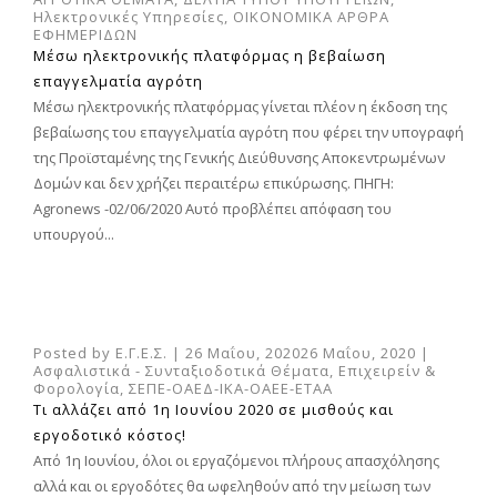
Ηλεκτρονικές Υπηρεσίες
,
ΟΙΚΟΝΟΜΙΚΑ ΑΡΘΡΑ
ΕΦΗΜΕΡΙΔΩΝ
Μέσω ηλεκτρονικής πλατφόρμας η βεβαίωση
επαγγελματία αγρότη
Μέσω ηλεκτρονικής πλατφόρμας γίνεται πλέον η έκδοση της
βεβαίωσης του επαγγελματία αγρότη που φέρει την υπογραφή
της Προϊσταμένης της Γενικής Διεύθυνσης Αποκεντρωμένων
Δομών και δεν χρήζει περαιτέρω επικύρωσης. ΠΗΓΗ:
Agronews -02/06/2020 Αυτό προβλέπει απόφαση του
υπουργού...
Posted by
Ε.Γ.Ε.Σ.
|
26 Μαΐου, 2020
26 Μαΐου, 2020
|
Ασφαλιστικά - Συνταξιοδοτικά Θέματα
,
Επιχειρείν &
Φορολογία
,
ΣΕΠΕ-ΟΑΕΔ-ΙΚΑ-ΟΑΕΕ-ΕΤΑΑ
Τι αλλάζει από 1η Ιουνίου 2020 σε μισθούς και
εργοδοτικό κόστος!
Από 1η Ιουνίου, όλοι οι εργαζόμενοι πλήρους απασχόλησης
αλλά και οι εργοδότες θα ωφεληθούν από την μείωση των