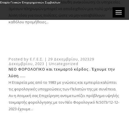
Οικονομικών εκδόθηκε η ακόλουθη ανακοίνωση: Οι υπηρεσίες
άμεσων πληρωμών μπορεί να αποδειχθούν μια πολύ χρήσιμη
Toggle
λύση τόσο για τους πολίτες, ώστε να μην καταβάλλουν
καθόλου προμήθειες...
Posted by
Ε.Γ.Ε.Σ.
|
29 Δεκεμβρίου, 2023
29
Δεκεμβρίου, 2023
|
Uncategorized
ΝΕΟ ΦΟΡΟΛΟΓΙΚΟ και τεκμαρτό κέρδος . Έχουμε την
λύση …..
Η Εταιρεία μας από το 1983 με γνώσεις και εμπειρία καλύπτει
τις φορολογικές υποχρεώσεις των Πελατών της με συνέπεια.
Αν η Ατομική σας Επιχείρηση αντιμετωπίζει πρόβλημα υψηλής
τεκμαρτής φορολόγησης με τον Νέο Φορολογικό Ν.5073/12-12-
2023 έχουμε...