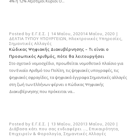
4% ή 12% Αξιότιμοι Κύριοι Ο...
Posted by
Ε.Γ.Ε.Σ.
|
14 Μαΐου, 2020
14 Μαΐου, 2020
|
ΔΕΛΤΙΑ ΤΥΠΟΥ ΥΠΟΥΡΓΕΙΩΝ
,
Ηλεκτρονικές Υπηρεσίες
,
Σημαντικές Αλλαγές
Κώδικας Ψηφιακής Διακυβέρνησης – Τι είναι ο
Προσωπικός Αριθμός, πότε θα λειτουργήσει
Στο σχετικό νομοσχέδιο, προωθείται νομοθετικό πλαίσιο για
τον Ενιαίο Αριθμό του Πολίτη, τις ψηφιακές υπογραφές, τις
ψηφιακές σφραγίδες, τα ψηφιακά έγγραφα Σημαντικές αλλαγές
στη ζωή των Ελλήνων φέρνει ο Κώδικας Ψηφιακής
Διακυβέρνησης που πρόκειται να...
Posted by
Ε.Γ.Ε.Σ.
|
13 Μαΐου, 2020
13 Μαΐου, 2020
|
Διάβασα κάτι που σας ενδιαφέρει ...
,
Επικαιρότητα
,
Επιχειρείν & Φορολογία
,
Σημαντικές Αλλαγές