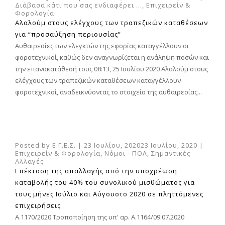
Διάβασα κάτι που σας ενδιαφέρει ...
,
Επιχειρείν &
Φορολογία
Αλαλούμ στους ελέγχους των τραπεζικών καταθέσεων
για “προσαύξηση περιουσίας”
Αυθαιρεσίες των ελεγκτών της εφορίας καταγγέλλουν οι
φοροτεχνικοί, καθώς δεν αναγνωρίζεται η ανάληψη ποσών και
την επανακατάθεσή τους 08:13, 25 Ιουλίου 2020 Αλαλούμ στους
ελέγχους των τραπεζικών καταθέσεων καταγγέλλουν
φοροτεχνικοί, αναδεικνύοντας το στοιχείο της αυθαιρεσίας...
Posted by
Ε.Γ.Ε.Σ.
|
23 Ιουλίου, 2020
23 Ιουλίου, 2020
|
Επιχειρείν & Φορολογία
,
Νόμοι - ΠΟΛ
,
Σημαντικές
Αλλαγές
Επέκταση της απαλλαγής από την υποχρέωση
καταβολής του 40% του συνολικού μισθώματος για
τους μήνες Ιούλιο και Αύγουστο 2020 σε πληττόμενες
επιχειρήσεις
Α.1170/2020 Τροποποίηση της υπ' αρ. Α.1164/09.07.2020