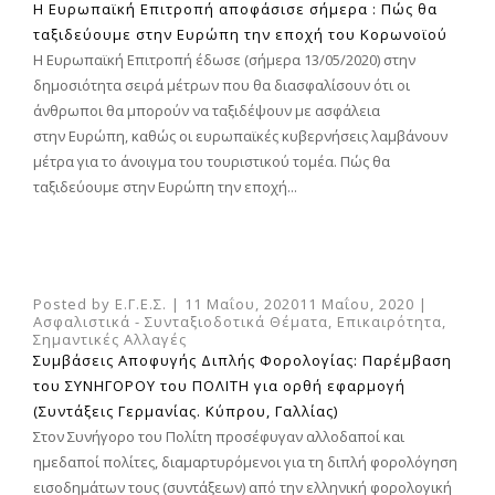
Η Ευρωπαϊκή Επιτροπή αποφάσισε σήμερα : Πώς θα
ταξιδεύουμε στην Ευρώπη την εποχή του Kορωνοϊού
Η Ευρωπαϊκή Επιτροπή έδωσε (σήμερα 13/05/2020) στην
δημοσιότητα σειρά μέτρων που θα διασφαλίσουν ότι οι
άνθρωποι θα μπορούν να ταξιδέψουν με ασφάλεια
στην Ευρώπη, καθώς οι ευρωπαϊκές κυβερνήσεις λαμβάνουν
μέτρα για το άνοιγμα του τουριστικού τομέα. Πώς θα
ταξιδεύουμε στην Ευρώπη την εποχή...
Posted by
Ε.Γ.Ε.Σ.
|
11 Μαΐου, 2020
11 Μαΐου, 2020
|
Ασφαλιστικά - Συνταξιοδοτικά Θέματα
,
Επικαιρότητα
,
Σημαντικές Αλλαγές
Συμβάσεις Αποφυγής Διπλής Φορολογίας: Παρέμβαση
του ΣΥΝΗΓΟΡΟΥ του ΠΟΛΙΤΗ για ορθή εφαρμογή
(Συντάξεις Γερμανίας. Κύπρου, Γαλλίας)
Στον Συνήγορο του Πολίτη προσέφυγαν αλλοδαποί και
ημεδαποί πολίτες, διαμαρτυρόμενοι για τη διπλή φορολόγηση
εισοδημάτων τους (συντάξεων) από την ελληνική φορολογική