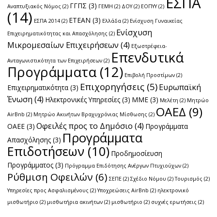
ΕΣΠΑ
ΓΓΠΣ
(3)
Αναπτυξιακός Νόμος
(2)
ΓΕΜΗ
(2)
ΔΟΥ
(2)
ΕΟΠΥΥ
(2)
(14)
ΕΤΕΑΝ
(3)
ΕΣΠΑ 2014
(2)
Ελλάδα
(2)
Ενίσχυση Γυναικείας
Ενίσχυση
Επιχειρηματικότητας και Απασχόλησης
(2)
Μικρομεσαίων Επιχειρήσεων
(4)
Εξωστρέφεια-
Επενδυτικά
Ανταγωνιστικότητα των Επιχειρήσεων
(2)
Προγράμματα
(12)
Επιβολή Προστίμων
(2)
Επιχορηγήσεις
(5)
Ευρωπαϊκή
Επιχειρηματικότητα
(3)
Ένωση
(4)
Ηλεκτρονικές Υπηρεσίες
(3)
ΜΜΕ
(3)
Μελέτη
(2)
Μητρώο
ΟΑΕΔ
(9)
AirBnb
(2)
Μητρώο Ακινήτων Βραχυχρόνιας Μίσθωσης
(2)
Οφειλές προς το Δημόσιο
(4)
ΟΑΕΕ
(3)
Προγράμματα
Προγράμματα
Απασχόλησης
(3)
Επιδοτήσεων
(10)
Προδημοσίευση
Προγράμματος
(3)
Πρόγραμμα Επιδότησης Ανέργων Πτυχιούχων
(2)
Ρύθμιση Οφειλών
(6)
ΣΕΠΕ
(2)
Σχέδιο Νόμου
(2)
Τουρισμός
(2)
Υπηρεσίες προς Ασφαλισμένους
(2)
Υποχρεώσεις AirBnb
(2)
ηλεκτρονικό
μισθωτήριο
(2)
μισθωτήρια ακινήτων
(2)
μισθωτήριο
(2)
συχνές ερωτήσεις
(2)