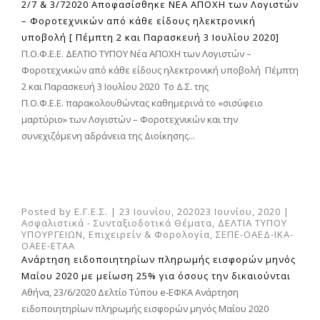
2/7 & 3/72020 Αποφασίσθηκε ΝΕΑ ΑΠΟΧΗ των Λογιστών
– Φοροτεχνικών από κάθε είδους ηλεκτρονική
υποβολή [ Πέμπτη 2 και Παρασκευή 3 Ιουλίου 2020]
Π.Ο.Φ.Ε.Ε. ΔΕΛΤΙΟ ΤΥΠΟΥ Νέα ΑΠΟΧΗ των Λογιστών –
Φοροτεχνικών από κάθε είδους ηλεκτρονική υποβολή Πέμπτη
2 και Παρασκευή 3 Ιουλίου 2020 Το Δ.Σ. της
Π.Ο.Φ.Ε.Ε. παρακολουθώντας καθημερινά το «σισύφειο
μαρτύριο» των Λογιστών – Φοροτεχνικών και την
συνεχιζόμενη αδράνεια της Διοίκησης...
Posted by
Ε.Γ.Ε.Σ.
|
23 Ιουνίου, 2020
23 Ιουνίου, 2020
|
Ασφαλιστικά - Συνταξιοδοτικά Θέματα
,
ΔΕΛΤΙΑ ΤΥΠΟΥ
ΥΠΟΥΡΓΕΙΩΝ
,
Επιχειρείν & Φορολογία
,
ΣΕΠΕ-ΟΑΕΔ-ΙΚΑ-
ΟΑΕΕ-ΕΤΑΑ
Ανάρτηση ειδοποιητηρίων πληρωμής εισφορών μηνός
Μαΐου 2020 με μείωση 25% για όσους την δικαιούνται
Αθήνα, 23/6/2020 Δελτίο Τύπου e-ΕΦΚΑ Ανάρτηση
ειδοποιητηρίων πληρωμής εισφορών μηνός Μαΐου 2020