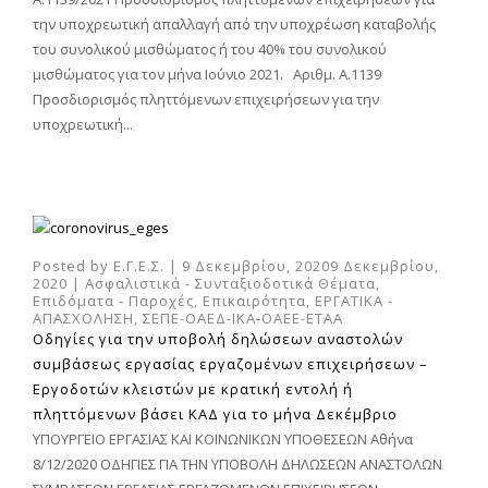
την υποχρεωτική απαλλαγή από την υποχρέωση καταβολής
του συνολικού μισθώματος ή του 40% του συνολικού
μισθώματος για τον μήνα Ιούνιο 2021. Αριθμ. Α.1139
Προσδιορισμός πληττόμενων επιχειρήσεων για την
υποχρεωτική...
Posted by
Ε.Γ.Ε.Σ.
|
9 Δεκεμβρίου, 2020
9 Δεκεμβρίου,
2020
|
Ασφαλιστικά - Συνταξιοδοτικά Θέματα
,
Επιδόματα - Παροχές
,
Επικαιρότητα
,
ΕΡΓΑΤΙΚΑ -
ΑΠΑΣΧΟΛΗΣΗ
,
ΣΕΠΕ-ΟΑΕΔ-ΙΚΑ-ΟΑΕΕ-ΕΤΑΑ
Οδηγίες για την υποβολή δηλώσεων αναστολών
συμβάσεως εργασίας εργαζομένων επιχειρήσεων –
Εργοδοτών κλειστών με κρατική εντολή ή
πληττόμενων βάσει ΚΑΔ για το μήνα Δεκέμβριο
ΥΠΟΥΡΓΕΙΟ ΕΡΓΑΣΙΑΣ ΚΑΙ ΚΟΙΝΩΝΙΚΩΝ ΥΠΟΘΕΣΕΩΝ Αθήνα
8/12/2020 ΟΔΗΓΙΕΣ ΓΙΑ ΤΗΝ ΥΠΟΒΟΛΗ ΔΗΛΩΣΕΩΝ ΑΝΑΣΤΟΛΩΝ