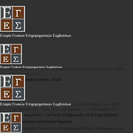
BLOG
Posted by
Ε.Γ.Ε.Σ.
|
30 Απριλίου, 2024
30 Απριλίου, 2024
|
Εταιρικά Νέα
????✨ Happy Easter 2024
Posted by
Ε.Γ.Ε.Σ.
|
22 Μαρτίου, 2024
22 Μαρτίου, 2024
|
Διάβασα κάτι που σας ενδιαφέρει ...
,
Επικαιρότητα
Το IRIS ως μέσο – τρόπος πληρωμής σε Επιχειρήσεις
και Ηλεκτρονικά Καταστήματα
Από το Γραφείο Τύπου του Υπουργείου Εθνικής Οικονομίας και