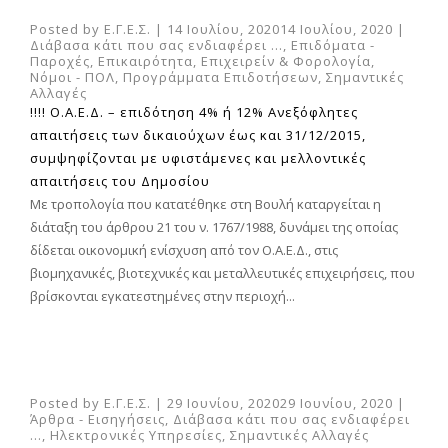
Posted by
Ε.Γ.Ε.Σ.
|
14 Ιουλίου, 2020
14 Ιουλίου, 2020
|
Διάβασα κάτι που σας ενδιαφέρει ...
,
Επιδόματα -
Παροχές
,
Επικαιρότητα
,
Επιχειρείν & Φορολογία
,
Νόμοι - ΠΟΛ
,
Προγράμματα Επιδοτήσεων
,
Σημαντικές
Αλλαγές
!!!! Ο.Α.Ε.Δ. – επιδότηση 4% ή 12% Ανεξόφλητες
απαιτήσεις των δικαιούχων έως και 31/12/2015,
συμψηφίζονται με υφιστάμενες και μελλοντικές
απαιτήσεις του Δημοσίου
Με τροπολογία που κατατέθηκε στη Βουλή καταργείται η
διάταξη του άρθρου 21 του ν. 1767/1988, δυνάμει της οποίας
δίδεται οικονομική ενίσχυση από τον Ο.Α.Ε.Δ., στις
βιομηχανικές, βιοτεχνικές και μεταλλευτικές επιχειρήσεις, που
βρίσκονται εγκατεστημένες στην περιοχή...
Posted by
Ε.Γ.Ε.Σ.
|
29 Ιουνίου, 2020
29 Ιουνίου, 2020
|
Άρθρα - Εισηγήσεις
,
Διάβασα κάτι που σας ενδιαφέρει
...
,
Ηλεκτρονικές Υπηρεσίες
,
Σημαντικές Αλλαγές