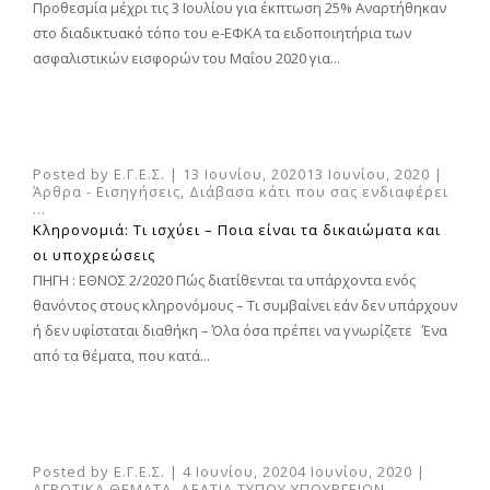
Προθεσμία μέχρι τις 3 Ιουλίου για έκπτωση 25% Αναρτήθηκαν
στο διαδικτυακό τόπο του e-ΕΦΚΑ τα ειδοποιητήρια των
ασφαλιστικών εισφορών του Μαΐου 2020 για...
Posted by
Ε.Γ.Ε.Σ.
|
13 Ιουνίου, 2020
13 Ιουνίου, 2020
|
Άρθρα - Εισηγήσεις
,
Διάβασα κάτι που σας ενδιαφέρει
...
Κληρονομιά: Τι ισχύει – Ποια είναι τα δικαιώματα και
οι υποχρεώσεις
ΠΗΓΗ : ΕΘΝΟΣ 2/2020 Πώς διατίθενται τα υπάρχοντα ενός
θανόντος στους κληρονόμους – Τι συμβαίνει εάν δεν υπάρχουν
ή δεν υφίσταται διαθήκη – Όλα όσα πρέπει να γνωρίζετε Ένα
από τα θέματα, που κατά...
Posted by
Ε.Γ.Ε.Σ.
|
4 Ιουνίου, 2020
4 Ιουνίου, 2020
|
ΑΓΡΟΤΙΚΑ ΘΕΜΑΤΑ
,
ΔΕΛΤΙΑ ΤΥΠΟΥ ΥΠΟΥΡΓΕΙΩΝ
,