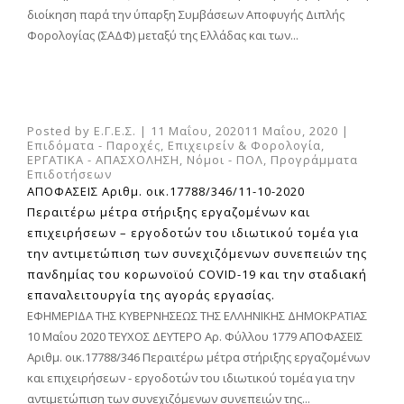
διοίκηση παρά την ύπαρξη Συμβάσεων Αποφυγής Διπλής
Φορολογίας (ΣΑΔΦ) μεταξύ της Ελλάδας και των...
Posted by
Ε.Γ.Ε.Σ.
|
11 Μαΐου, 2020
11 Μαΐου, 2020
|
Επιδόματα - Παροχές
,
Επιχειρείν & Φορολογία
,
ΕΡΓΑΤΙΚΑ - ΑΠΑΣΧΟΛΗΣΗ
,
Νόμοι - ΠΟΛ
,
Προγράμματα
Επιδοτήσεων
ΑΠΟΦΑΣΕΙΣ Αριθμ. οικ.17788/346/11-10-2020
Περαιτέρω μέτρα στήριξης εργαζομένων και
επιχειρήσεων – εργοδοτών του ιδιωτικού τομέα για
την αντιμετώπιση των συνεχιζόμενων συνεπειών της
πανδημίας του κορωνοϊού COVID-19 και την σταδιακή
επαναλειτουργία της αγοράς εργασίας.
ΕΦΗΜΕΡΙΔΑ ΤΗΣ ΚΥΒΕΡΝΗΣΕΩΣ ΤΗΣ ΕΛΛΗΝΙΚΗΣ ΔΗΜΟΚΡΑΤΙΑΣ
10 Μαΐου 2020 ΤΕΥΧΟΣ ΔΕΥΤΕΡΟ Αρ. Φύλλου 1779 ΑΠΟΦΑΣΕΙΣ
Αριθμ. οικ.17788/346 Περαιτέρω μέτρα στήριξης εργαζομένων
και επιχειρήσεων - εργοδοτών του ιδιωτικού τομέα για την
αντιμετώπιση των συνεχιζόμενων συνεπειών της...